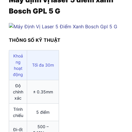
Bosch GPL 5 G
THÔNG SỐ KỸ THUẬT
Khoả
ng
Tối đa 30m
hoạt
động
Độ
chính
± 0.35mm
xác
Trình
5 điểm
chiếu
500 –
Đi-ốt