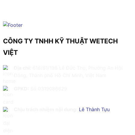
CÔNG TY TNHH KỸ THUẬT WETECH
VIỆT
Địa chỉ:
616/61/198 Lê Đức Thọ, Phường An Hội
Đông, Thành phố Hồ Chí Minh, Việt Nam
GPKD:
Số 0319086629
Chịu trách nhiệm nội dung:
Lê Thành Tựu