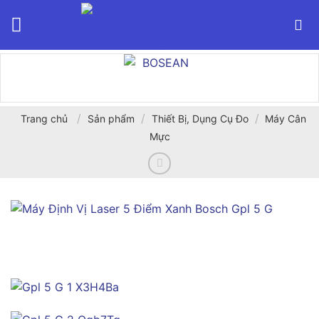
Bỏ
qua
nội
dung
/
/
/
Trang chủ
Sản phẩm
Thiết Bị, Dụng Cụ Đo
Máy Cân
Mực