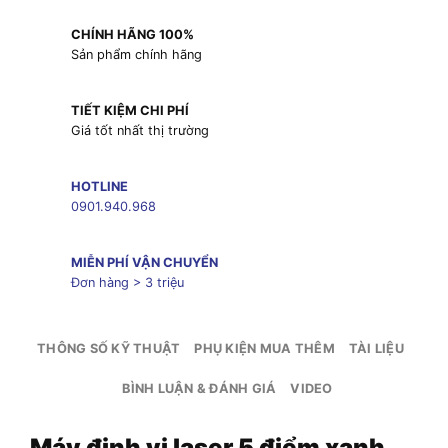
CHÍNH HÃNG 100%
Sản phẩm chính hãng
TIẾT KIỆM CHI PHÍ
Giá tốt nhất thị trường
HOTLINE
0901.940.968
MIỄN PHÍ VẬN CHUYỂN
Đơn hàng > 3 triệu
THÔNG SỐ KỸ THUẬT
PHỤ KIỆN MUA THÊM
TÀI LIỆU
BÌNH LUẬN & ĐÁNH GIÁ
VIDEO
Máy định vị laser 5 điểm xanh