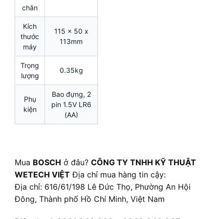
chân
Kích
115 x 50 x
thước
113mm
máy
Trọng
0.35kg
lượng
Bao đựng, 2
Phụ
pin 1.5V LR6
kiện
(AA)
Mua
BOSCH
ở đâu?
CÔNG TY TNHH KỸ THUẬT
WETECH VIỆT
Địa chỉ mua hàng tin cậy:
Địa chỉ: 616/61/198 Lê Đức Thọ, Phường An Hội
Đông, Thành phố Hồ Chí Minh, Việt Nam