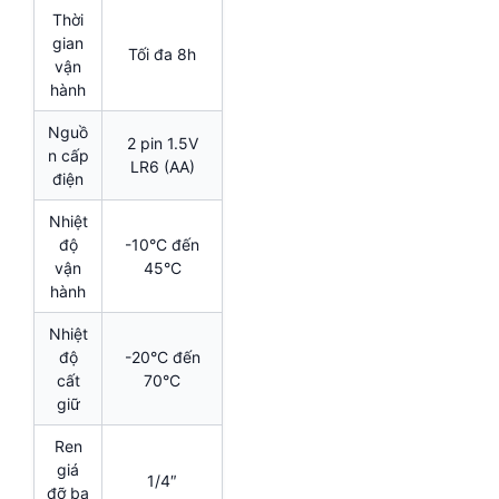
Thời
gian
Tối đa 8h
vận
hành
Nguồ
2 pin 1.5V
n cấp
LR6 (AA)
điện
Nhiệt
độ
-10°C đến
vận
45°C
hành
Nhiệt
độ
-20°C đến
cất
70°C
giữ
Ren
giá
1/4″
đỡ ba