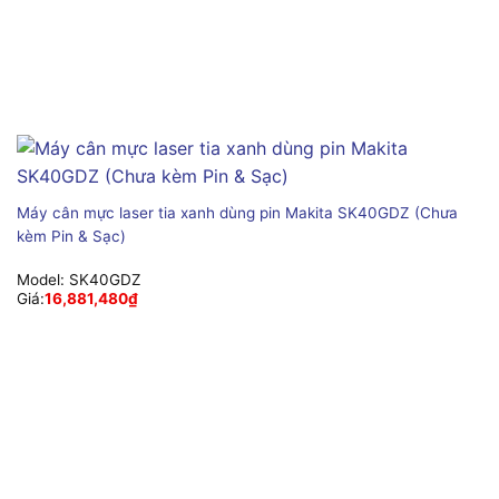
Máy cân mực laser tia xanh dùng pin Makita SK40GDZ (Chưa
kèm Pin & Sạc)
Model:
SK40GDZ
Giá:
16,881,480
₫