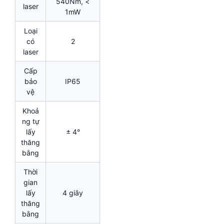
540Nm, <
laser
1mW
Loại
có
2
laser
Cấp
bảo
IP65
vệ
Khoả
ng tự
lấy
± 4°
thăng
bằng
Thời
gian
lấy
4 giây
thăng
bằng