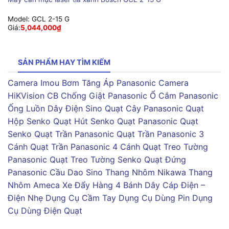
Model:
GCL 2-15 G
Giá:
5,044,000
₫
SẢN PHẨM HAY TÌM KIẾM
Camera Imou
Bơm Tăng Áp Panasonic
Camera
HiKVision
CB Chống Giật Panasonic
Ổ Cắm Panasonic
Ống Luồn Dây Điện Sino
Quạt Cây Panasonic
Quạt
Hộp Senko
Quạt Hút Senko
Quạt Panasonic
Quạt
Senko
Quạt Trần Panasonic
Quạt Trần Panasonic 3
Cánh
Quạt Trần Panasonic 4 Cánh
Quạt Treo Tường
Panasonic
Quạt Treo Tường Senko
Quạt Đứng
Panasonic
Cầu Dao Sino
Thang Nhôm Nikawa
Thang
Nhôm Ameca
Xe Đẩy Hàng 4 Bánh
Dây Cáp Điện –
Điện Nhẹ
Dụng Cụ Cầm Tay
Dụng Cụ Dùng Pin
Dụng
Cụ Dùng Điện
Quạt