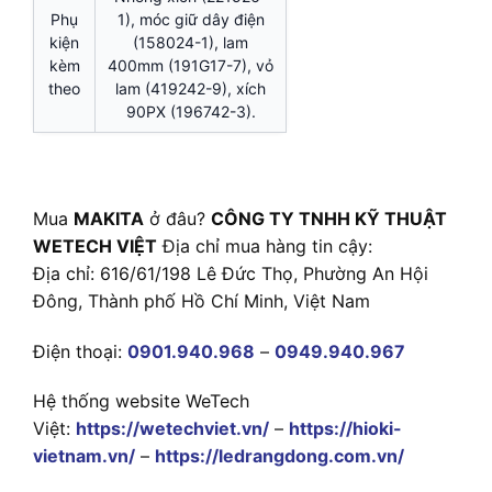
Phụ
1), móc giữ dây điện
kiện
(158024-1), lam
kèm
400mm (191G17-7), vỏ
theo
lam (419242-9), xích
90PX (196742-3).
Mua
MAKITA
ở đâu?
CÔNG TY TNHH KỸ THUẬT
WETECH VIỆT
Địa chỉ mua hàng tin cậy:
Địa chỉ: 616/61/198 Lê Đức Thọ, Phường An Hội
Đông, Thành phố Hồ Chí Minh, Việt Nam
Điện thoại:
0901.940.968
–
0949.940.967
Hệ thống website WeTech
Việt:
https://wetechviet.vn/
–
https://hioki-
vietnam.vn/
–
https://ledrangdong.com.vn/