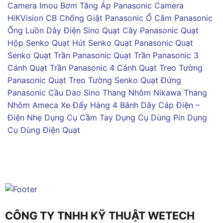
Camera Imou
Bơm Tăng Áp Panasonic
Camera
HiKVision
CB Chống Giật Panasonic
Ổ Cắm Panasonic
Ống Luồn Dây Điện Sino
Quạt Cây Panasonic
Quạt
Hộp Senko
Quạt Hút Senko
Quạt Panasonic
Quạt
Senko
Quạt Trần Panasonic
Quạt Trần Panasonic 3
Cánh
Quạt Trần Panasonic 4 Cánh
Quạt Treo Tường
Panasonic
Quạt Treo Tường Senko
Quạt Đứng
Panasonic
Cầu Dao Sino
Thang Nhôm Nikawa
Thang
Nhôm Ameca
Xe Đẩy Hàng 4 Bánh
Dây Cáp Điện –
Điện Nhẹ
Dụng Cụ Cầm Tay
Dụng Cụ Dùng Pin
Dụng
Cụ Dùng Điện
Quạt
CÔNG TY TNHH KỸ THUẬT WETECH