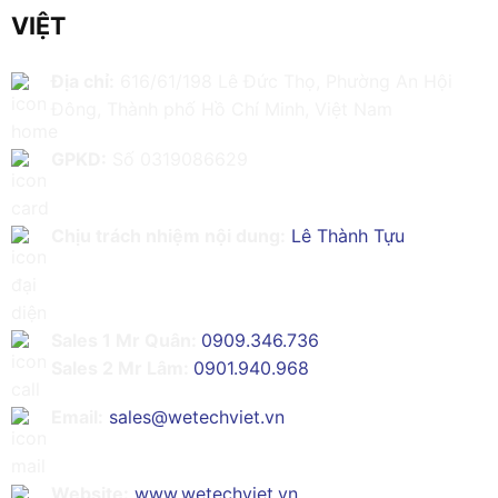
VIỆT
Địa chỉ:
616/61/198 Lê Đức Thọ, Phường An Hội
Đông, Thành phố Hồ Chí Minh, Việt Nam
GPKD:
Số 0319086629
Chịu trách nhiệm nội dung:
Lê Thành Tựu
Sales 1 Mr Quân:
0909.346.736
Sales 2 Mr Lâm:
0901.940.968
Email:
sales@wetechviet.vn
Website:
www.wetechviet.vn