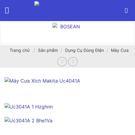
Bỏ
qua
nội
dung
/
/
/
Trang chủ
Sản phẩm
Dụng Cụ Dùng Điện
Máy Cưa