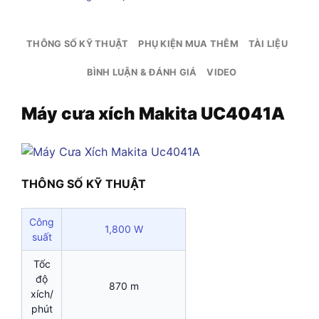
THÔNG SỐ KỸ THUẬT
PHỤ KIỆN MUA THÊM
TÀI LIỆU
BÌNH LUẬN & ĐÁNH GIÁ
VIDEO
Máy cưa xích Makita UC4041A
THÔNG SỐ KỸ THUẬT
Công
1,800 W
suất
Tốc
độ
870 m
xích/
phút