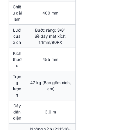
Chiề
u dài
400 mm
lam
Lưỡi
Bước răng: 3/8″
cưa
Bề dày mắt xích:
xích
1.1mm/90PX
Kích
thướ
455 mm
c
Trọn
g
47 kg (Bao gồm xích,
lượn
lam)
g
Dây
dẫn
3.0 m
điện
Nhông xích (221526-