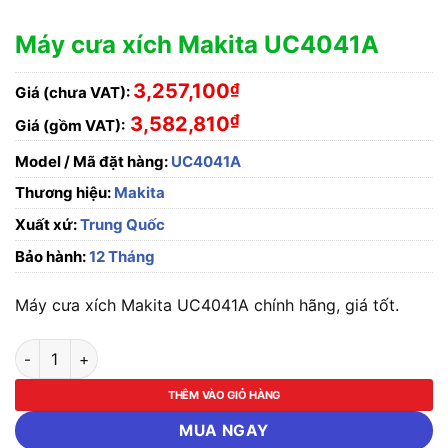
Máy cưa xích Makita UC4041A
3,257,100
₫
Giá (chưa VAT):
₫
3,582,810
Giá (gồm VAT):
Model / Mã đặt hàng:
UC4041A
Thương hiệu:
Makita
Xuất xứ:
Trung Quốc
Bảo hành:
12 Tháng
Máy cưa xích Makita UC4041A chính hãng, giá tốt.
Máy cưa xích Makita UC4041A số lượng
THÊM VÀO GIỎ HÀNG
MUA NGAY