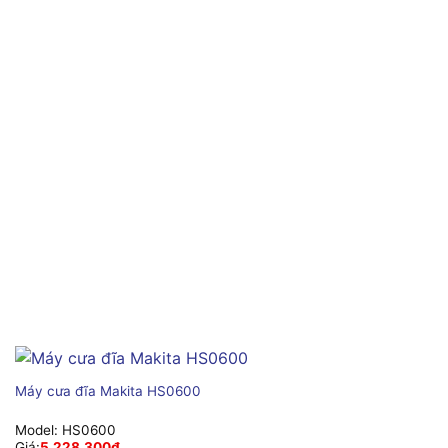
Máy cưa đĩa Makita HS0600
Model:
HS0600
Giá:
5,228,300
₫