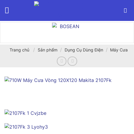
Bỏ
qua
nội
dung
/
/
/
Trang chủ
Sản phẩm
Dụng Cụ Dùng Điện
Máy Cưa