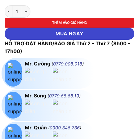
710W Máy cưa vòng 120x120 Makita 2107FK số lượng
THÊM VÀO GIỎ HÀNG
MUA NGAY
HỖ TRỢ ĐẶT HÀNG/BÁO GIÁ Thứ 2 - Thứ 7 (8h00 -
17h00)
Mr. Cường
(
0779.008.018
)
Mr. Song
(
0779.68.68.19
)
Mr. Quân
(
0909.346.736
)