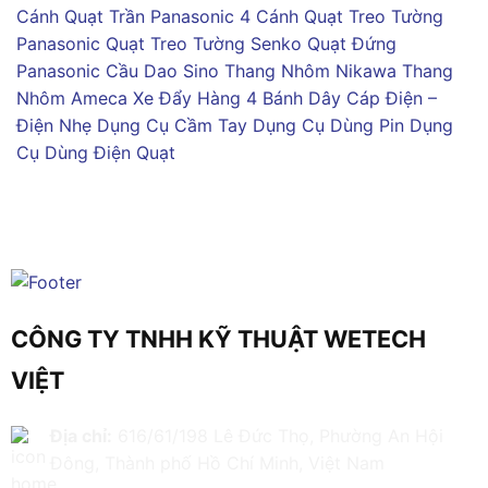
Cánh
Quạt Trần Panasonic 4 Cánh
Quạt Treo Tường
Panasonic
Quạt Treo Tường Senko
Quạt Đứng
Panasonic
Cầu Dao Sino
Thang Nhôm Nikawa
Thang
Nhôm Ameca
Xe Đẩy Hàng 4 Bánh
Dây Cáp Điện –
Điện Nhẹ
Dụng Cụ Cầm Tay
Dụng Cụ Dùng Pin
Dụng
Cụ Dùng Điện
Quạt
CÔNG TY TNHH KỸ THUẬT WETECH
VIỆT
Địa chỉ:
616/61/198 Lê Đức Thọ, Phường An Hội
Đông, Thành phố Hồ Chí Minh, Việt Nam