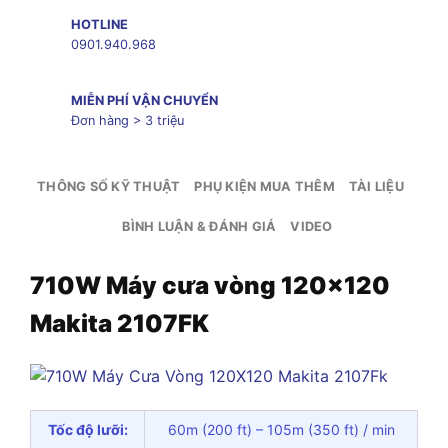
HOTLINE
0901.940.968
MIỄN PHÍ VẬN CHUYỂN
Đơn hàng > 3 triệu
THÔNG SỐ KỸ THUẬT
PHỤ KIỆN MUA THÊM
TÀI LIỆU
BÌNH LUẬN & ĐÁNH GIÁ
VIDEO
710W Máy cưa vòng 120×120
Makita 2107FK
Tốc độ lưỡi:
60m (200 ft) – 105m (350 ft) / min