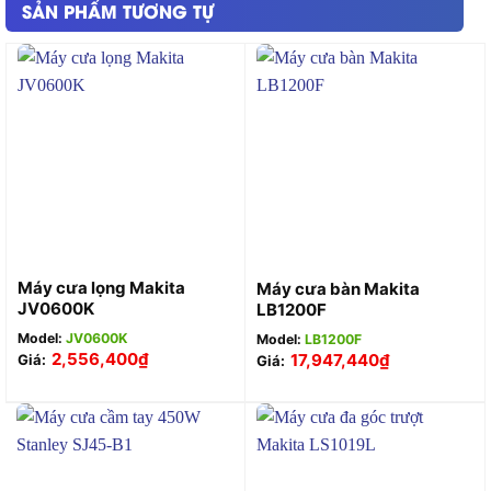
SẢN PHẨM TƯƠNG TỰ
Máy cưa lọng Makita
Máy cưa bàn Makita
JV0600K
LB1200F
Model:
JV0600K
Model:
LB1200F
2,556,400
₫
17,947,440
₫
Giá:
Giá: