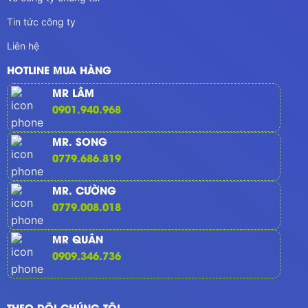
Tin tức công ty
Liên hệ
HOTLINE MUA HÀNG
MR LÂM
0901.940.968
MR. SONG
0779.686.819
MR. CƯỜNG
0779.008.018
MR QUÂN
0909.346.736
THEO DÕI CHÚNG TÔI