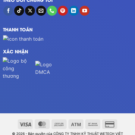
THANH TOÁN
XÁC NHẬN
© 2026 - Bản quyền của CÔNG TY TNHH KỸ THUẬT WETECH VIỆT