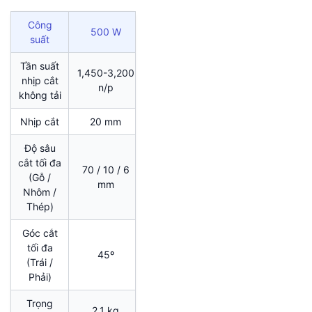
Công
500 W
suất
Tần suất
1,450-3,200
nhịp cắt
n/p
không tải
Nhịp cắt
20 mm
Độ sâu
cắt tối đa
70 / 10 / 6
(Gỗ /
mm
Nhôm /
Thép)
Góc cắt
tối đa
45º
(Trái /
Phải)
Trọng
2,1 kg