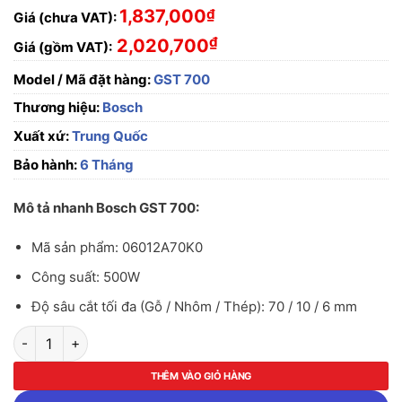
1,837,000
₫
Giá (chưa VAT):
₫
2,020,700
Giá (gồm VAT):
Model / Mã đặt hàng:
GST 700
Thương hiệu:
Bosch
Xuất xứ:
Trung Quốc
Bảo hành:
6 Tháng
Mô tả nhanh Bosch GST 700:
Mã sản phẩm: 06012A70K0
Công suất: 500W
Độ sâu cắt tối đa (Gỗ / Nhôm / Thép): 70 / 10 / 6 mm
Máy cưa lọng Bosch GST 700 số lượng
THÊM VÀO GIỎ HÀNG