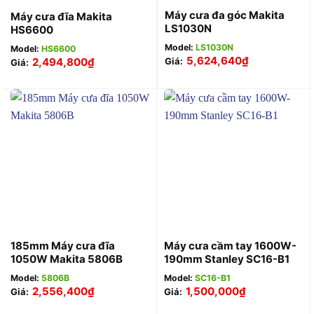
Máy cưa đa góc Makita
Máy cưa đĩa Makita
LS1030N
HS6600
Model:
LS1030N
Model:
HS6600
5,624,640
₫
2,494,800
₫
Giá:
Giá:
185mm Máy cưa đĩa
Máy cưa cầm tay 1600W-
1050W Makita 5806B
190mm Stanley SC16-B1
Model:
5806B
Model:
SC16-B1
2,556,400
₫
1,500,000
₫
Giá:
Giá: