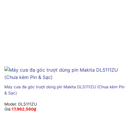
Máy cưa đa góc trượt dùng pin Makita DLS111ZU (Chưa kèm Pin
& Sạc)
Model:
DLS111ZU
Giá:
17,962,560
₫