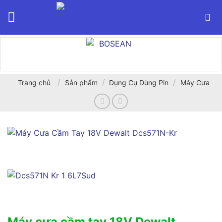
Bỏ
qua
nội
dung
/
/
/
Trang chủ
Sản phẩm
Dụng Cụ Dùng Pin
Máy Cưa
Máy cưa cầm tay 18V Dewalt