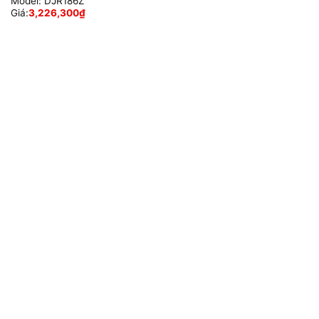
Model:
DJR186Z
Giá:
3,226,300
₫