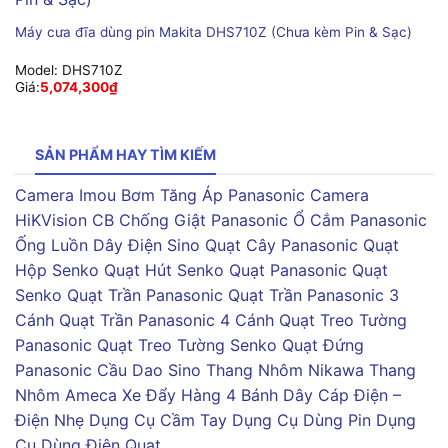
Máy cưa đĩa dùng pin Makita DHS710Z (Chưa kèm Pin & Sạc)
Model:
DHS710Z
Giá:
5,074,300
₫
SẢN PHẨM HAY TÌM KIẾM
Camera Imou
Bơm Tăng Áp Panasonic
Camera
HiKVision
CB Chống Giật Panasonic
Ổ Cắm Panasonic
Ống Luồn Dây Điện Sino
Quạt Cây Panasonic
Quạt
Hộp Senko
Quạt Hút Senko
Quạt Panasonic
Quạt
Senko
Quạt Trần Panasonic
Quạt Trần Panasonic 3
Cánh
Quạt Trần Panasonic 4 Cánh
Quạt Treo Tường
Panasonic
Quạt Treo Tường Senko
Quạt Đứng
Panasonic
Cầu Dao Sino
Thang Nhôm Nikawa
Thang
Nhôm Ameca
Xe Đẩy Hàng 4 Bánh
Dây Cáp Điện –
Điện Nhẹ
Dụng Cụ Cầm Tay
Dụng Cụ Dùng Pin
Dụng
Cụ Dùng Điện
Quạt