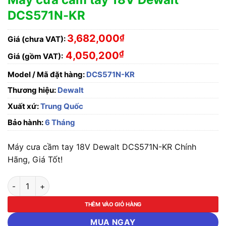
DCS571N-KR
3,682,000
₫
Giá (chưa VAT):
₫
4,050,200
Giá (gồm VAT):
Model / Mã đặt hàng:
DCS571N-KR
Thương hiệu:
Dewalt
Xuất xứ:
Trung Quốc
Bảo hành:
6 Tháng
Máy cưa cầm tay 18V Dewalt DCS571N-KR Chính
Hãng, Giá Tốt!
Máy cưa cầm tay 18V Dewalt DCS571N-KR số lượng
THÊM VÀO GIỎ HÀNG
MUA NGAY