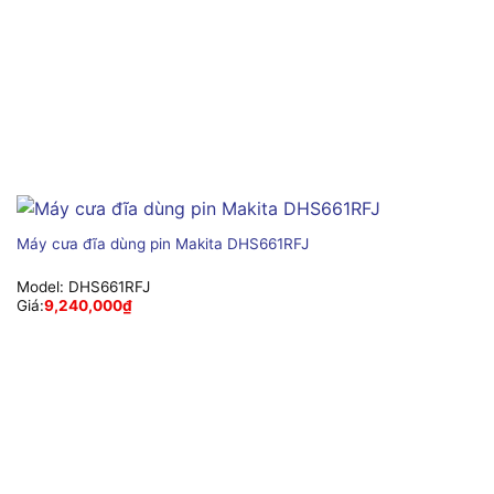
Máy cưa đĩa dùng pin Makita DHS661RFJ
Model:
DHS661RFJ
Giá:
9,240,000
₫