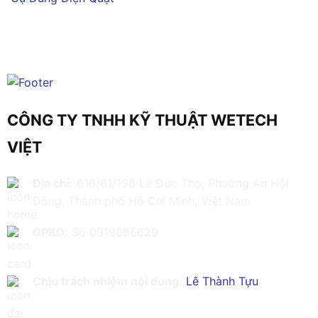
CÔNG TY TNHH KỸ THUẬT WETECH
VIỆT
Địa chỉ:
616/61/198 Lê Đức Thọ, Phường An Hội
Đông, Thành phố Hồ Chí Minh, Việt Nam
GPKD:
Số 0319086629
Chịu trách nhiệm nội dung:
Lê Thành Tựu