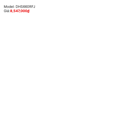
Model:
DHS660RFJ
Giá:
8,547,000
₫