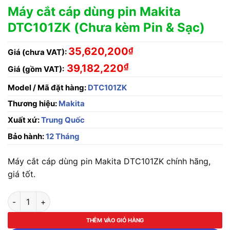
Máy cắt cáp dùng pin Makita
DTC101ZK (Chưa kèm Pin & Sạc)
35,620,200
₫
Giá (chưa VAT):
₫
39,182,220
Giá (gồm VAT):
Model / Mã đặt hàng:
DTC101ZK
Thương hiệu:
Makita
Xuất xứ:
Trung Quốc
Bảo hành:
12 Tháng
Máy cắt cáp dùng pin Makita DTC101ZK chính hãng,
giá tốt.
Máy cắt cáp dùng pin Makita DTC101ZK (Chưa kèm Pin & Sạc) 
THÊM VÀO GIỎ HÀNG