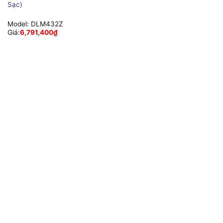
Sạc)
Model:
DLM432Z
Giá:
6,791,400
₫