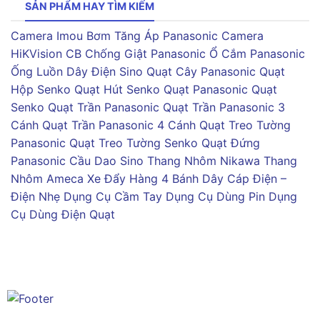
SẢN PHẨM HAY TÌM KIẾM
Camera Imou
Bơm Tăng Áp Panasonic
Camera
HiKVision
CB Chống Giật Panasonic
Ổ Cắm Panasonic
Ống Luồn Dây Điện Sino
Quạt Cây Panasonic
Quạt
Hộp Senko
Quạt Hút Senko
Quạt Panasonic
Quạt
Senko
Quạt Trần Panasonic
Quạt Trần Panasonic 3
Cánh
Quạt Trần Panasonic 4 Cánh
Quạt Treo Tường
Panasonic
Quạt Treo Tường Senko
Quạt Đứng
Panasonic
Cầu Dao Sino
Thang Nhôm Nikawa
Thang
Nhôm Ameca
Xe Đẩy Hàng 4 Bánh
Dây Cáp Điện –
Điện Nhẹ
Dụng Cụ Cầm Tay
Dụng Cụ Dùng Pin
Dụng
Cụ Dùng Điện
Quạt