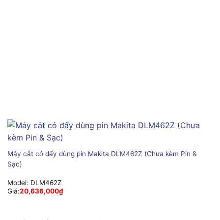
Máy cắt cỏ đẩy dùng pin Makita DLM462Z (Chưa kèm Pin &
Sạc)
Model:
DLM462Z
Giá:
20,636,000
₫