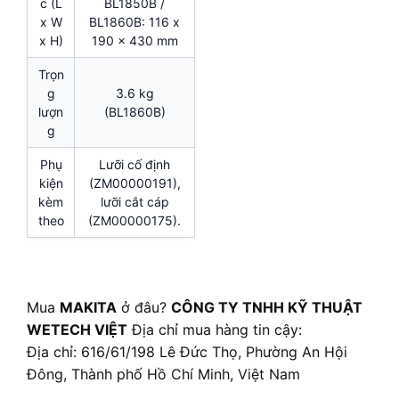
c (L
BL1850B /
x W
BL1860B: 116 x
x H)
190 x 430 mm
Trọn
g
3.6 kg
lượn
(BL1860B)
g
Phụ
Lưỡi cố định
kiện
(ZM00000191),
kèm
lưỡi cắt cáp
theo
(ZM00000175).
Mua
MAKITA
ở đâu?
CÔNG TY TNHH KỸ THUẬT
WETECH VIỆT
Địa chỉ mua hàng tin cậy:
Địa chỉ: 616/61/198 Lê Đức Thọ, Phường An Hội
Đông, Thành phố Hồ Chí Minh, Việt Nam