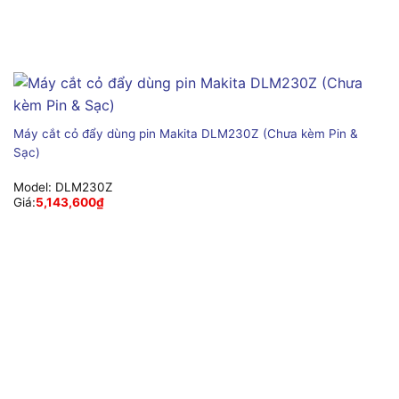
Máy cắt cỏ đẩy dùng pin Makita DLM230Z (Chưa kèm Pin &
Sạc)
Model:
DLM230Z
Giá:
5,143,600
₫