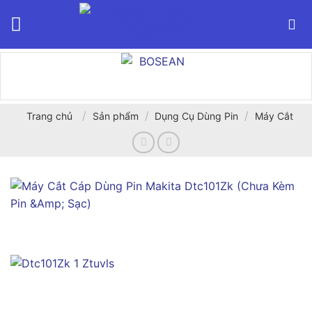
Bỏ
qua
nội
dung
/
/
/
Trang chủ
Sản phẩm
Dụng Cụ Dùng Pin
Máy Cắt