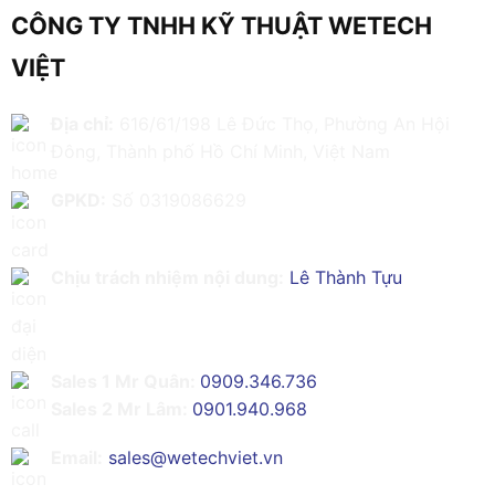
CÔNG TY TNHH KỸ THUẬT WETECH
VIỆT
Địa chỉ:
616/61/198 Lê Đức Thọ, Phường An Hội
Đông, Thành phố Hồ Chí Minh, Việt Nam
GPKD:
Số 0319086629
Chịu trách nhiệm nội dung:
Lê Thành Tựu
Sales 1 Mr Quân:
0909.346.736
Sales 2 Mr Lâm:
0901.940.968
Email:
sales@wetechviet.vn