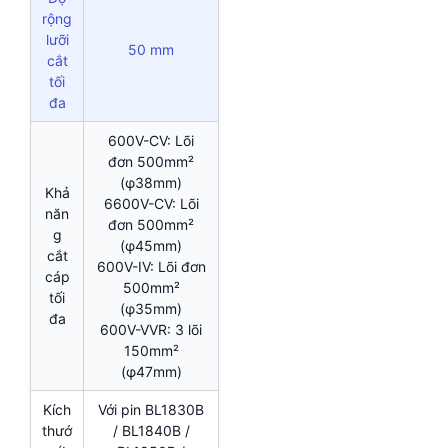
rộng
lưỡi
50 mm
cắt
tối
đa
600V-CV: Lõi
đơn 500mm²
(φ38mm)
Khả
6600V-CV: Lõi
năn
đơn 500mm²
g
(φ45mm)
cắt
600V-IV: Lõi đơn
cáp
500mm²
tối
(φ35mm)
đa
600V-VVR: 3 lõi
150mm²
(φ47mm)
Kích
Với pin BL1830B
thướ
/ BL1840B /