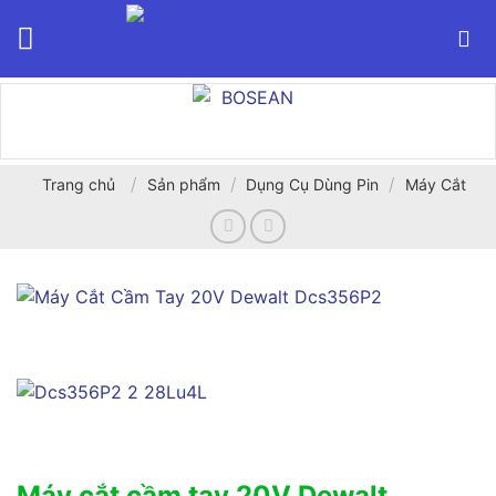
Bỏ
qua
nội
dung
/
/
/
Trang chủ
Sản phẩm
Dụng Cụ Dùng Pin
Máy Cắt
Máy cắt cầm tay 20V Dewalt