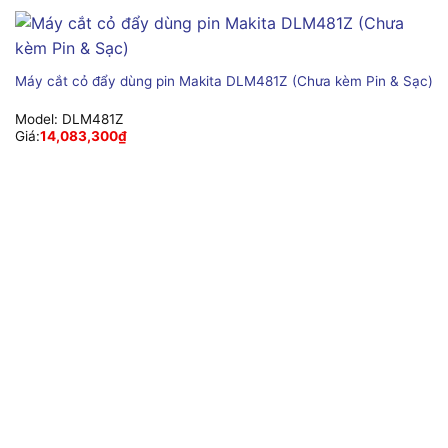
Máy cắt cỏ đẩy dùng pin Makita DLM481Z (Chưa kèm Pin & Sạc)
Model:
DLM481Z
Giá:
14,083,300
₫