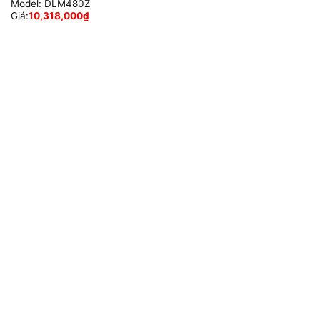
Model:
DLM480Z
Giá:
10,318,000
₫