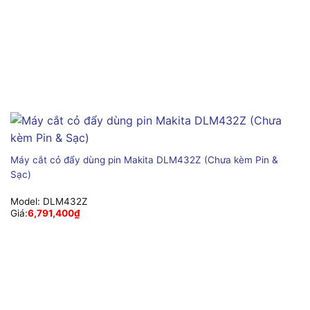
Máy cắt cỏ đẩy dùng pin Makita DLM432Z (Chưa kèm Pin &
Sạc)
Model:
DLM432Z
Giá:
6,791,400
₫