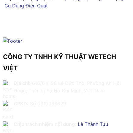
Cụ Dùng Điện
Quạt
CÔNG TY TNHH KỸ THUẬT WETECH
VIỆT
Địa chỉ:
616/61/198 Lê Đức Thọ, Phường An Hội
Đông, Thành phố Hồ Chí Minh, Việt Nam
GPKD:
Số 0319086629
Chịu trách nhiệm nội dung:
Lê Thành Tựu