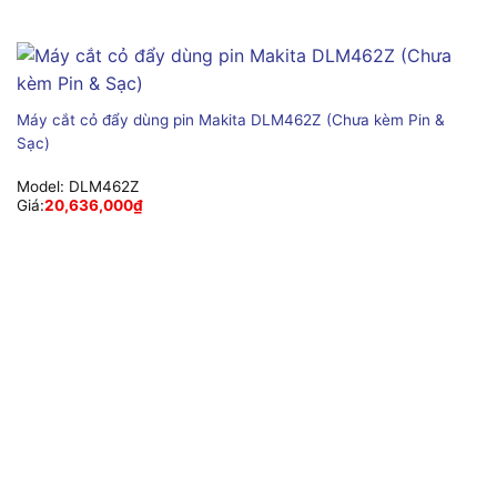
Máy cắt cỏ đẩy dùng pin Makita DLM462Z (Chưa kèm Pin &
Sạc)
Model:
DLM462Z
Giá:
20,636,000
₫