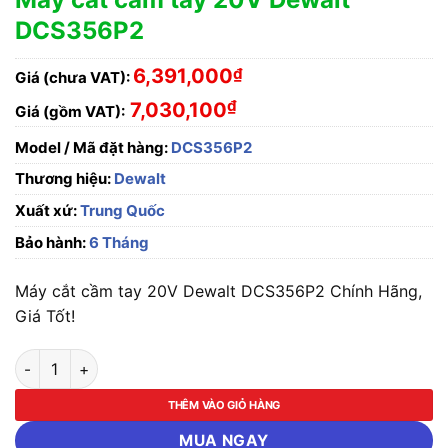
DCS356P2
6,391,000
₫
Giá (chưa VAT):
₫
7,030,100
Giá (gồm VAT):
Model / Mã đặt hàng:
DCS356P2
Thương hiệu:
Dewalt
Xuất xứ:
Trung Quốc
Bảo hành:
6 Tháng
Máy cắt cầm tay 20V Dewalt DCS356P2 Chính Hãng,
Giá Tốt!
Máy cắt cầm tay 20V Dewalt DCS356P2 số lượng
THÊM VÀO GIỎ HÀNG
MUA NGAY