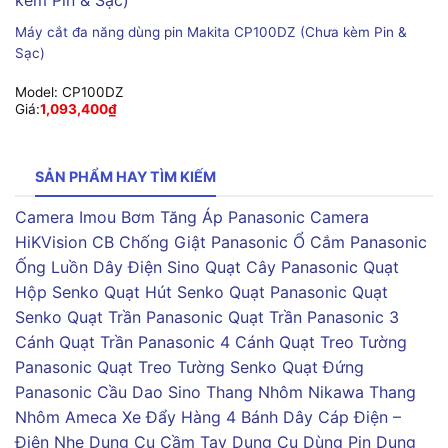
Máy cắt đa năng dùng pin Makita CP100DZ (Chưa kèm Pin &
Sạc)
Model:
CP100DZ
Giá:
1,093,400
₫
SẢN PHẨM HAY TÌM KIẾM
Camera Imou
Bơm Tăng Áp Panasonic
Camera
HiKVision
CB Chống Giật Panasonic
Ổ Cắm Panasonic
Ống Luồn Dây Điện Sino
Quạt Cây Panasonic
Quạt
Hộp Senko
Quạt Hút Senko
Quạt Panasonic
Quạt
Senko
Quạt Trần Panasonic
Quạt Trần Panasonic 3
Cánh
Quạt Trần Panasonic 4 Cánh
Quạt Treo Tường
Panasonic
Quạt Treo Tường Senko
Quạt Đứng
Panasonic
Cầu Dao Sino
Thang Nhôm Nikawa
Thang
Nhôm Ameca
Xe Đẩy Hàng 4 Bánh
Dây Cáp Điện –
Điện Nhẹ
Dụng Cụ Cầm Tay
Dụng Cụ Dùng Pin
Dụng