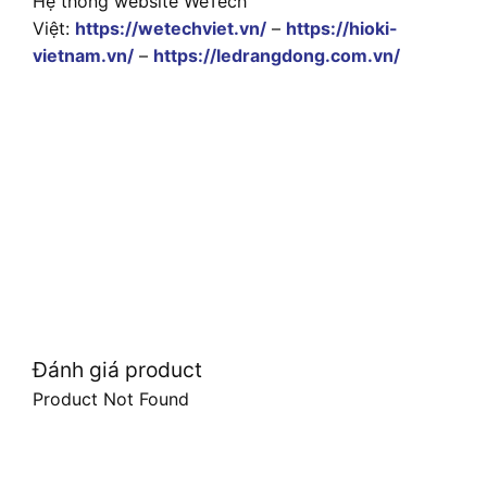
Hệ thống website WeTech
Việt:
https://wetechviet.vn/
–
https://hioki-
vietnam.vn/
–
https://ledrangdong.com.vn/
Đánh giá product
Product Not Found