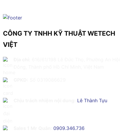
CÔNG TY TNHH KỸ THUẬT WETECH
VIỆT
Địa chỉ:
616/61/198 Lê Đức Thọ, Phường An Hội
Đông, Thành phố Hồ Chí Minh, Việt Nam
GPKD:
Số 0319086629
Chịu trách nhiệm nội dung:
Lê Thành Tựu
Sales 1 Mr Quân:
0909.346.736