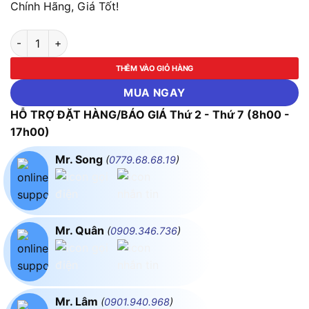
Chính Hãng, Giá Tốt!
Máy Cấp Nguồn 30V 5A Yihua 305D IV (Switching) số lượng
THÊM VÀO GIỎ HÀNG
MUA NGAY
HỖ TRỢ ĐẶT HÀNG/BÁO GIÁ Thứ 2 - Thứ 7 (8h00 -
17h00)
Mr. Song
(
0779.68.68.19
)
Mr. Quân
(
0909.346.736
)
Mr. Lâm
(
0901.940.968
)