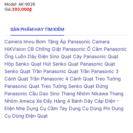
Model:
AK-9026
Giá:
293,000
₫
SẢN PHẨM HAY TÌM KIẾM
Camera Imou
Bơm Tăng Áp Panasonic
Camera
HiKVision
CB Chống Giật Panasonic
Ổ Cắm Panasonic
Ống Luồn Dây Điện Sino
Quạt Cây Panasonic
Quạt
Hộp Senko
Quạt Hút Senko
Quạt Panasonic
Quạt
Senko
Quạt Trần Panasonic
Quạt Trần Panasonic 3
Cánh
Quạt Trần Panasonic 4 Cánh
Quạt Treo Tường
Panasonic
Quạt Treo Tường Senko
Quạt Đứng
Panasonic
Cầu Dao Sino
Thang Nhôm Nikawa
Thang
Nhôm Ameca
Xe Đẩy Hàng 4 Bánh
Dây Cáp Điện –
Điện Nhẹ
Dụng Cụ Cầm Tay
Dụng Cụ Dùng Pin
Dụng
Cụ Dùng Điện
Quạt