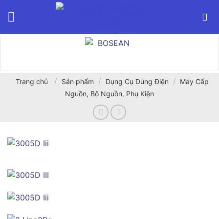
Bỏ
qua
nội
dung
/
/
/
Trang chủ
Sản phẩm
Dụng Cụ Dùng Điện
Máy Cấp
Nguồn, Bộ Nguồn, Phụ Kiện