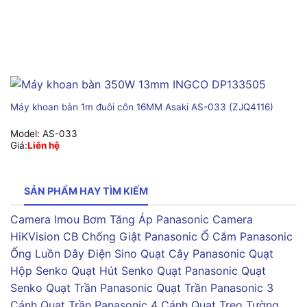
Máy khoan bàn 1m đuôi côn 16MM Asaki AS-033 (ZJQ4116)
Model:
AS-033
Giá:
Liên hệ
SẢN PHẨM HAY TÌM KIẾM
Camera Imou
Bơm Tăng Áp Panasonic
Camera
HiKVision
CB Chống Giật Panasonic
Ổ Cắm Panasonic
Ống Luồn Dây Điện Sino
Quạt Cây Panasonic
Quạt
Hộp Senko
Quạt Hút Senko
Quạt Panasonic
Quạt
Senko
Quạt Trần Panasonic
Quạt Trần Panasonic 3
Cánh
Quạt Trần Panasonic 4 Cánh
Quạt Treo Tường