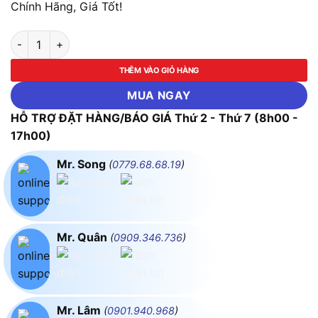
Chính Hãng, Giá Tốt!
Máy Cấp Nguồn 30V 5A Yihua 3005D III (Switching) số lượng
THÊM VÀO GIỎ HÀNG
MUA NGAY
HỖ TRỢ ĐẶT HÀNG/BÁO GIÁ Thứ 2 - Thứ 7 (8h00 -
17h00)
Mr. Song
(
0779.68.68.19
)
Mr. Quân
(
0909.346.736
)
Mr. Lâm
(
0901.940.968
)