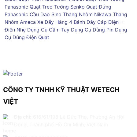
Panasonic
Quạt Treo Tường Senko
Quạt Đứng
Panasonic
Cầu Dao Sino
Thang Nhôm Nikawa
Thang
Nhôm Ameca
Xe Đẩy Hàng 4 Bánh
Dây Cáp Điện –
Điện Nhẹ
Dụng Cụ Cầm Tay
Dụng Cụ Dùng Pin
Dụng
Cụ Dùng Điện
Quạt
CÔNG TY TNHH KỸ THUẬT WETECH
VIỆT
Địa chỉ:
616/61/198 Lê Đức Thọ, Phường An Hội
Đông, Thành phố Hồ Chí Minh, Việt Nam