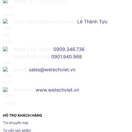
GPKD:
Số 0319086629
Chịu trách nhiệm nội dung:
Lê Thành Tựu
Sales 1 Mr Quân:
0909.346.736
Sales 2 Mr Lâm:
0901.940.968
Email:
sales@wetechviet.vn
Website:
www.wetechviet.vn
HỖ TRỢ KHÁCH HÀNG
Tin khuyến mại
Tư vấn sản phẩm