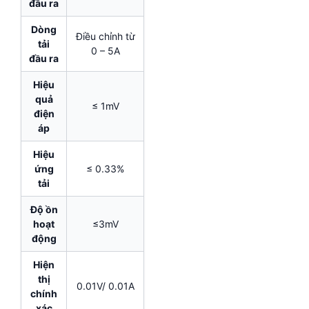
đầu ra
Dòng
Điều chỉnh từ
tải
0 – 5A
đầu ra
Hiệu
quả
≤ 1mV
điện
áp
Hiệu
ứng
≤ 0.33%
tải
Độ ồn
hoạt
≤3mV
động
Hiện
thị
0.01V/ 0.01A
chính
xác