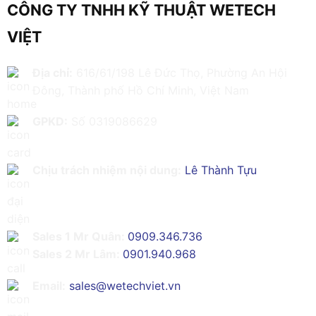
CÔNG TY TNHH KỸ THUẬT WETECH
VIỆT
Địa chỉ:
616/61/198 Lê Đức Thọ, Phường An Hội
Đông, Thành phố Hồ Chí Minh, Việt Nam
GPKD:
Số 0319086629
Chịu trách nhiệm nội dung:
Lê Thành Tựu
Sales 1 Mr Quân:
0909.346.736
Sales 2 Mr Lâm:
0901.940.968
Email:
sales@wetechviet.vn