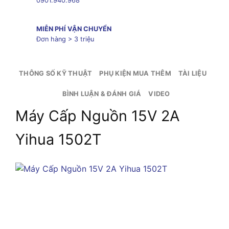
0901.940.968
MIỄN PHÍ VẬN CHUYỂN
Đơn hàng > 3 triệu
THÔNG SỐ KỸ THUẬT
PHỤ KIỆN MUA THÊM
TÀI LIỆU
BÌNH LUẬN & ĐÁNH GIÁ
VIDEO
Máy Cấp Nguồn 15V 2A
Yihua 1502T