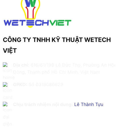
CÔNG TY TNHH KỸ THUẬT WETECH
VIỆT
Địa chỉ:
616/61/198 Lê Đức Thọ, Phường An Hội
Đông, Thành phố Hồ Chí Minh, Việt Nam
GPKD:
Số 0319086629
Chịu trách nhiệm nội dung:
Lê Thành Tựu