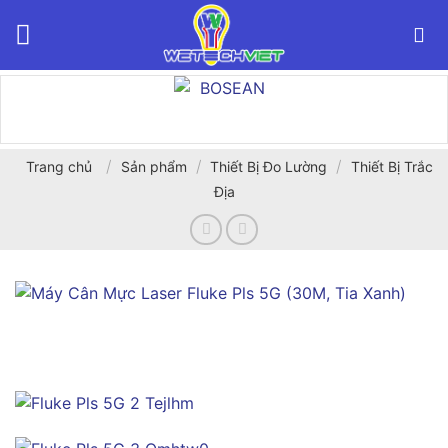
Bỏ
qua
nội
dung
/
/
/
Trang chủ
Sản phẩm
Thiết Bị Đo Lường
Thiết Bị Trắc
Địa