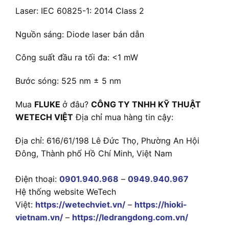
Laser: IEC 60825-1: 2014 Class 2
Nguồn sáng: Diode laser bán dẫn
Công suất đầu ra tối đa: <1 mW
Bước sóng: 525 nm ± 5 nm
Mua
FLUKE
ở đâu?
CÔNG TY TNHH KỸ THUẬT
WETECH VIỆT
Địa chỉ mua hàng tin cậy:
Địa chỉ: 616/61/198 Lê Đức Thọ, Phường An Hội
Đông, Thành phố Hồ Chí Minh, Việt Nam
Điện thoại:
0901.940.968
–
0949.940.967
Hệ thống website WeTech
Việt:
https://wetechviet.vn/
–
https://hioki-
vietnam.vn/
–
https://ledrangdong.com.vn/