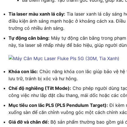
Ba điểm ngang: Tạo thành góc vuông, giúp xác 
Tia laser màu xanh lá cây:
Tia laser xanh lá cây sáng hơ
điều kiện ánh sáng mạnh hoặc ở khoảng cách xa. Điều n
trường có nhiều ánh sáng.
Tự động cân bằng:
Máy tự động cân bằng trong phạm v
này, tia laser sẽ nhấp nháy để báo hiệu, giúp người dùng
Khóa con lắc:
Chức năng khóa con lắc giúp bảo vệ hệ 
lưu trữ, tránh bị xóc và hư hỏng.
Chế độ nghiêng (Tilt Mode):
Cho phép người dùng tạo
công việc như lắp đặt cầu thang, mái dốc hoặc các côn
Mục tiêu con lắc PLS (PLS Pendulum Target):
Đi kèm m
xuống sàn để căn chỉnh vuông góc một cách chính xác
Giá đỡ và chân đế:
Bộ sản phẩm thường bao gồm giá đỡ