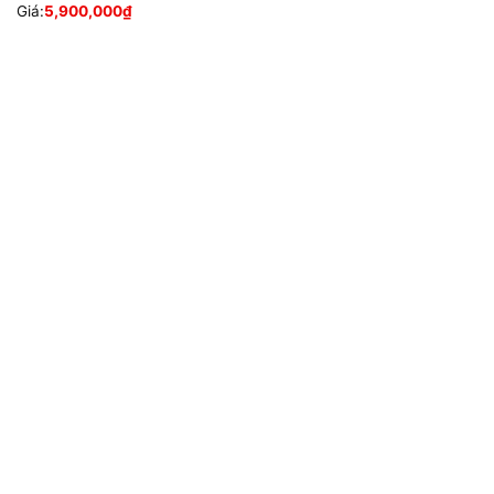
Giá:
5,900,000
₫