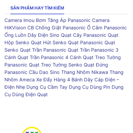
SẢN PHẨM HAY TÌM KIẾM
Camera Imou
Bơm Tăng Áp Panasonic
Camera
HiKVision
CB Chống Giật Panasonic
Ổ Cắm Panasonic
Ống Luồn Dây Điện Sino
Quạt Cây Panasonic
Quạt
Hộp Senko
Quạt Hút Senko
Quạt Panasonic
Quạt
Senko
Quạt Trần Panasonic
Quạt Trần Panasonic 3
Cánh
Quạt Trần Panasonic 4 Cánh
Quạt Treo Tường
Panasonic
Quạt Treo Tường Senko
Quạt Đứng
Panasonic
Cầu Dao Sino
Thang Nhôm Nikawa
Thang
Nhôm Ameca
Xe Đẩy Hàng 4 Bánh
Dây Cáp Điện –
Điện Nhẹ
Dụng Cụ Cầm Tay
Dụng Cụ Dùng Pin
Dụng
Cụ Dùng Điện
Quạt