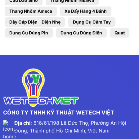
Cầu Dao Sino
Thang Nhôm Nikawa
Thang Nhôm Ameca
Xe Đẩy Hàng 4 Bánh
Dây Cáp Điện – Điện Nhẹ
Dụng Cụ Cầm Tay
Dụng Cụ Dùng Pin
Dụng Cụ Dùng Điện
Quạt
CÔNG TY TNHH KỸ THUẬT WETECH VIỆT
Địa chỉ:
616/61/198 Lê Đức Thọ, Phường An Hội
Đông, Thành phố Hồ Chí Minh, Việt Nam