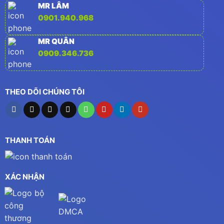
MR LÂM
0901.940.968
MR QUÂN
0909.346.736
THEO DÕI CHÚNG TÔI
THANH TOÁN
XÁC NHẬN