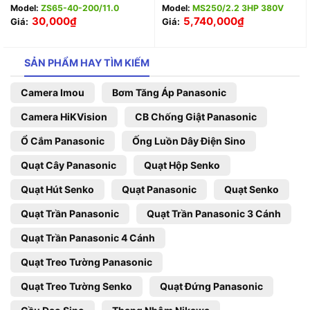
Model:
ZS65-40-200/11.0
Model:
MS250/2.2 3HP 380V
30,000
₫
5,740,000
₫
Giá:
Giá:
SẢN PHẨM HAY TÌM KIẾM
Camera Imou
Bơm Tăng Áp Panasonic
Camera HiKVision
CB Chống Giật Panasonic
Ổ Cắm Panasonic
Ống Luồn Dây Điện Sino
Quạt Cây Panasonic
Quạt Hộp Senko
Quạt Hút Senko
Quạt Panasonic
Quạt Senko
Quạt Trần Panasonic
Quạt Trần Panasonic 3 Cánh
Quạt Trần Panasonic 4 Cánh
Quạt Treo Tường Panasonic
Quạt Treo Tường Senko
Quạt Đứng Panasonic