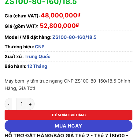
ZS100-80-160/18.5
48,000,000
₫
Giá (chưa VAT):
₫
52,800,000
Giá (gồm VAT):
Model / Mã đặt hàng:
ZS100-80-160/18.5
Thương hiệu:
CNP
Xuất xứ:
Trung Quốc
Bảo hành:
12 Tháng
Máy bơm ly tâm trục ngang CNP ZS100-80-160/18.5 Chính
Hãng, Giá Tốt!
Máy bơm ly tâm trục ngang CNP ZS100-80-160/18.5 số lượng
THÊM VÀO GIỎ HÀNG
MUA NGAY
HỖ TRỢ ĐẶT HÀNG/BÁO GIÁ Thứ 2 - Thứ 7 (8h00 -