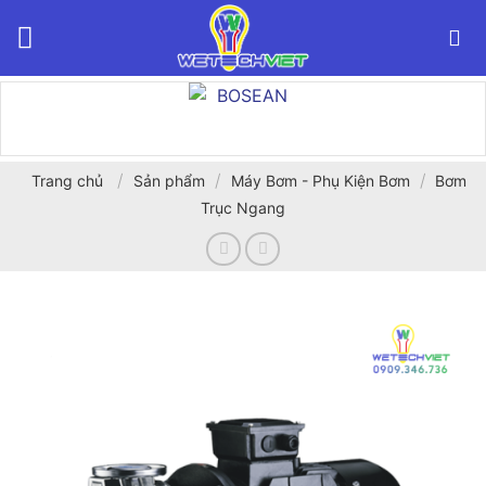
Bỏ
qua
nội
dung
/
/
/
Trang chủ
Sản phẩm
Máy Bơm - Phụ Kiện Bơm
Bơm
Trục Ngang