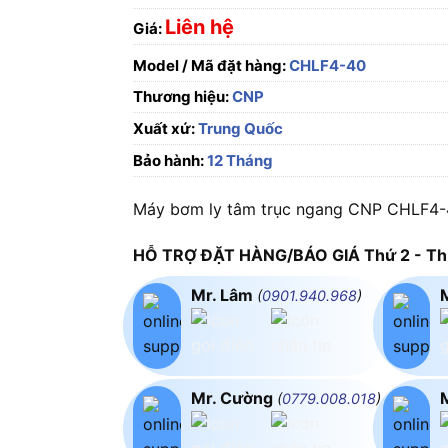
Liên hệ
Giá:
Model / Mã đặt hàng:
CHLF4-40
Thương hiệu:
CNP
Xuất xứ:
Trung Quốc
Bảo hành:
12 Tháng
Máy bơm ly tâm trục ngang CNP CHLF4-4
HỖ TRỢ ĐẶT HÀNG/BÁO GIÁ Thứ 2 - Thứ
Mr. Lâm
(
0901.940.968
)
Mr. Cường
(
0779.008.018
)