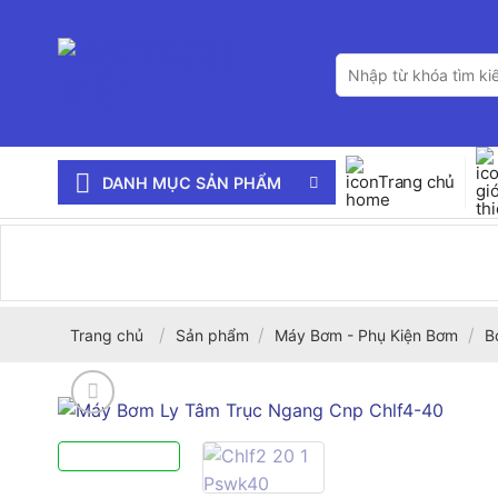
Bỏ
qua
Tìm
nội
kiếm:
dung
Trang chủ
DANH MỤC SẢN PHẨM
/
/
/
Trang chủ
Sản phẩm
Máy Bơm - Phụ Kiện Bơm
B