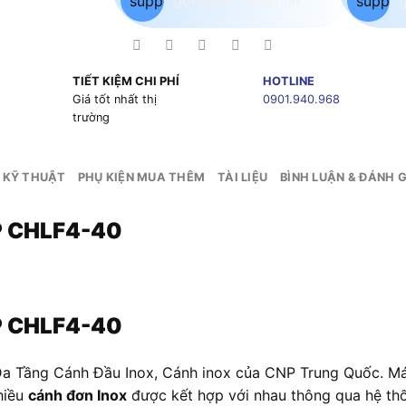
TIẾT KIỆM CHI PHÍ
HOTLINE
g
Giá tốt nhất thị
0901.940.968
trường
 KỸ THUẬT
PHỤ KIỆN MUA THÊM
TÀI LIỆU
BÌNH LUẬN & ĐÁNH G
P CHLF4-40
P CHLF4-40
 Tầng Cánh Đầu Inox, Cánh inox của CNP Trung Quốc. Máy
hiều
cánh đơn Inox
được kết hợp với nhau thông qua hệ th