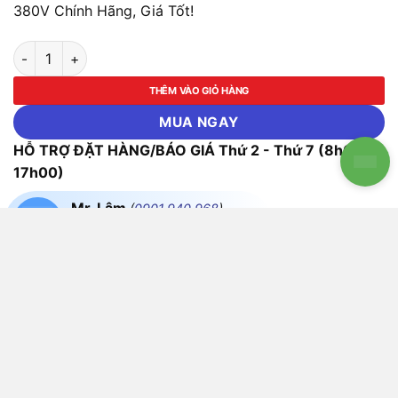
380V Chính Hãng, Giá Tốt!
Máy bơm trục đứng đa tầng cánh CNP CDM5-15 3HP 380V số 
THÊM VÀO GIỎ HÀNG
MUA NGAY
HỖ TRỢ ĐẶT HÀNG/BÁO GIÁ Thứ 2 - Thứ 7 (8h00 -
17h00)
Mr. Lâm
(
0901.940.968
)
Mr. Cường
(
0779.008.018
)
Mr. Song
(
0779.68.68.19
)