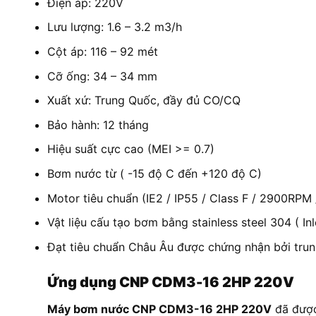
Điện áp: 220V
Lưu lượng: 1.6 – 3.2 m3/h
Cột áp: 116 – 92 mét
Cỡ ống: 34 – 34 mm
Xuất xứ: Trung Quốc, đầy đủ CO/CQ
Bảo hành: 12 tháng
Hiệu suất cực cao (MEI >= 0.7)
Bơm nước từ ( -15 độ C đến +120 độ C)
Motor tiêu chuẩn (IE2 / IP55 / Class F / 2900RPM
Vật liệu cấu tạo bơm bằng stainless steel 304 ( In
Đạt tiêu chuẩn Châu Âu được chứng nhận bởi tru
Ứng dụng CNP CDM3-16 2HP 220V
Máy bơm nước CNP CDM3-16 2HP 220V
đã được