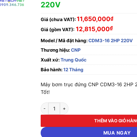
220V
11,650,000
₫
Giá (chưa VAT):
₫
12,815,000
Giá (gồm VAT):
Model / Mã đặt hàng:
CDM3-16 2HP 220V
Thương hiệu:
CNP
Xuất xứ:
Trung Quốc
Bảo hành:
12 Tháng
Máy bơm trục đứng CNP CDM3-16 2HP 2
Tốt!
Máy bơm trục đứng CNP CDM3-16 2HP 220V 
THÊM VÀO GIỎ HÀ
MUA NGAY