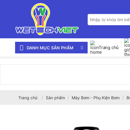
Bỏ
qua
Tìm
nội
kiếm:
dung
Trang chủ
DANH MỤC SẢN PHẨM
/
/
/
Trang chủ
Sản phẩm
Máy Bơm - Phụ Kiện Bơm
B