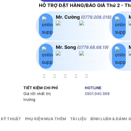
HỖ TRỢ ĐẶT HÀNG/BÁO GIÁ Thứ 2 - Thứ
Mr. Cường
(
0779.008.018
)
Mr. Song
(
0779.68.68.19
)
TIẾT KIỆM CHI PHÍ
HOTLINE
g
Giá tốt nhất thị
0901.940.968
trường
 KỸ THUẬT
PHỤ KIỆN MUA THÊM
TÀI LIỆU
BÌNH LUẬN & ĐÁNH G