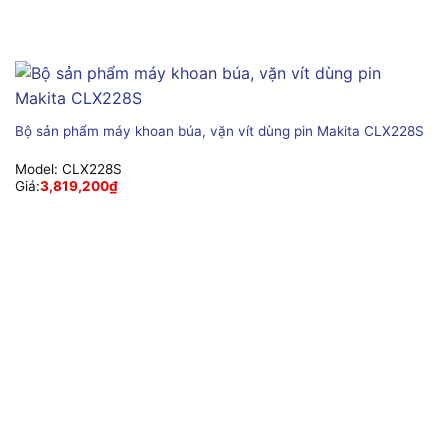
Bộ sản phẩm máy khoan búa, vặn vít dùng pin Makita CLX228S
Model:
CLX228S
Giá:
3,819,200
₫