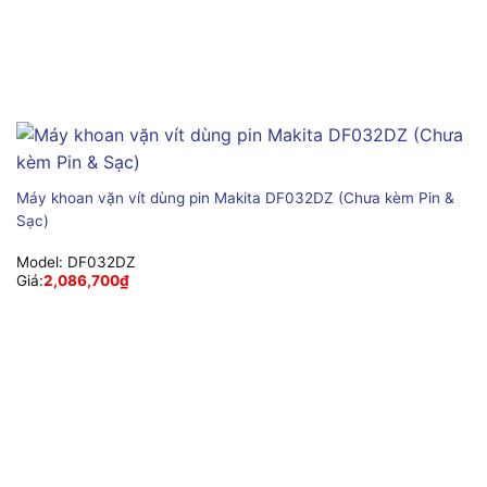
Máy khoan vặn vít dùng pin Makita DF032DZ (Chưa kèm Pin &
Sạc)
Model:
DF032DZ
Giá:
2,086,700
₫