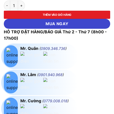
Máy bắt vít 4 chức năng dùng pin Makita DTP141Z (Chưa kèm P
THÊM VÀO GIỎ HÀNG
MUA NGAY
HỖ TRỢ ĐẶT HÀNG/BÁO GIÁ Thứ 2 - Thứ 7 (8h00 -
17h00)
Mr. Quân
(
0909.346.736
)
Mr. Lâm
(
0901.940.968
)
Mr. Cường
(
0779.008.018
)