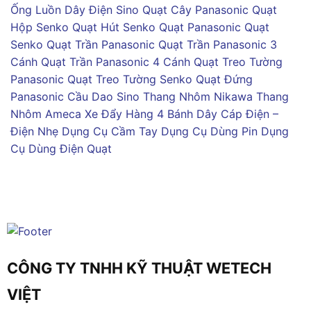
Ống Luồn Dây Điện Sino
Quạt Cây Panasonic
Quạt
Hộp Senko
Quạt Hút Senko
Quạt Panasonic
Quạt
Senko
Quạt Trần Panasonic
Quạt Trần Panasonic 3
Cánh
Quạt Trần Panasonic 4 Cánh
Quạt Treo Tường
Panasonic
Quạt Treo Tường Senko
Quạt Đứng
Panasonic
Cầu Dao Sino
Thang Nhôm Nikawa
Thang
Nhôm Ameca
Xe Đẩy Hàng 4 Bánh
Dây Cáp Điện –
Điện Nhẹ
Dụng Cụ Cầm Tay
Dụng Cụ Dùng Pin
Dụng
Cụ Dùng Điện
Quạt
CÔNG TY TNHH KỸ THUẬT WETECH
VIỆT