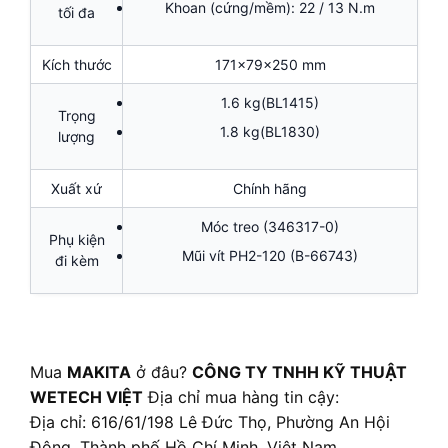
Khoan (cứng/mềm): 22 / 13 N.m
tối đa
Kích thước
171x79x250 mm
1.6 kg(BL1415)
Trọng
1.8 kg(BL1830)
lượng
Xuất xứ
Chính hãng
Móc treo (346317-0)
Phụ kiện
Mũi vít PH2-120 (B-66743)
đi kèm
Mua
MAKITA
ở đâu?
CÔNG TY TNHH KỸ THUẬT
WETECH VIỆT
Địa chỉ mua hàng tin cậy:
Địa chỉ: 616/61/198 Lê Đức Thọ, Phường An Hội
Đông, Thành phố Hồ Chí Minh, Việt Nam