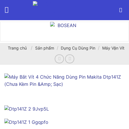
Bỏ
qua
nội
dung
/
/
/
Trang chủ
Sản phẩm
Dụng Cụ Dùng Pin
Máy Vặn Vít