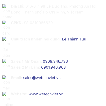
Địa chỉ:
616/61/198 Lê Đức Thọ, Phường An Hội
Đông, Thành phố Hồ Chí Minh, Việt Nam
GPKD:
Số 0319086629
Chịu trách nhiệm nội dung:
Lê Thành Tựu
Sales 1 Mr Quân:
0909.346.736
Sales 2 Mr Lâm:
0901.940.968
Email:
sales@wetechviet.vn
Website:
www.wetechviet.vn