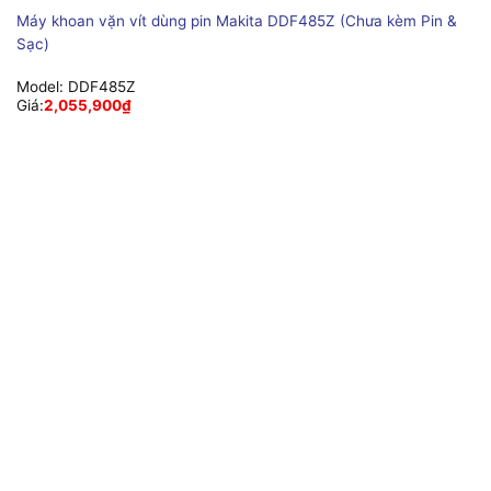
Máy khoan vặn vít dùng pin Makita DDF485Z (Chưa kèm Pin &
Sạc)
Model:
DDF485Z
Giá:
2,055,900
₫