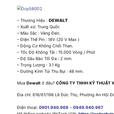
– Thương Hiệu : 𝗗𝗘𝗪𝗔𝗟𝗧
– Xuất xứ: Trung Quốc
– Màu Sắc : Vàng Đen.
– Điện Thế Pin : 18V (20 V Max )
– Động Cơ Không Chổi Than.
– Tốc Độ Không Tải : 15.000 Vòng / Phút
– Độ Sâu Bào Tối Đa : 2 mm.
– Trọng Lượng : 3.1 Kg
– Đường Kính Túi Thu Bụi : 48 mm.
Mua
Dewalt
ở đâu?
CÔNG TY TNHH KỸ THUẬT 
Địa chỉ: 616/61/198 Lê Đức Thọ, Phường An Hội Đ
Điện thoại:
0901.940.968
–
0949.940.967
Hệ thống website WeTech Việt:
https://wetechvie