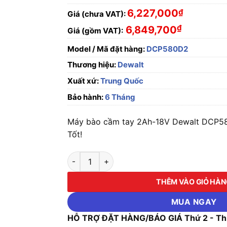
6,227,000
₫
Giá (chưa VAT):
₫
6,849,700
Giá (gồm VAT):
Model / Mã đặt hàng:
DCP580D2
Thương hiệu:
Dewalt
Xuất xứ:
Trung Quốc
Bảo hành:
6 Tháng
Máy bào cầm tay 2Ah-18V Dewalt DCP58
Tốt!
Máy bào cầm tay 2Ah-18V Dewalt DCP580D2 
THÊM VÀO GIỎ HÀ
MUA NGAY
HỖ TRỢ ĐẶT HÀNG/BÁO GIÁ Thứ 2 - Thứ