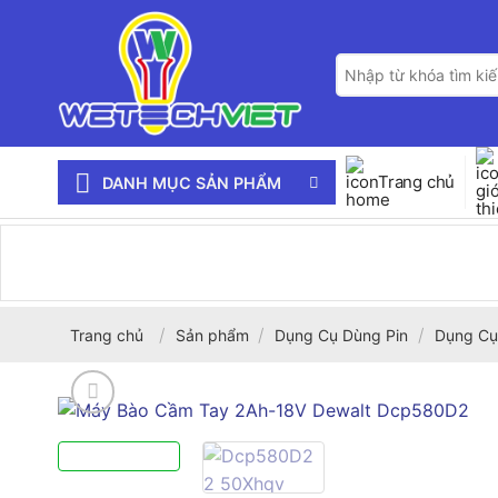
Bỏ
qua
Tìm
nội
kiếm:
dung
Trang chủ
DANH MỤC SẢN PHẨM
/
/
/
Trang chủ
Sản phẩm
Dụng Cụ Dùng Pin
Dụng Cụ