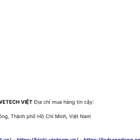
WETECH VIỆT
Địa chỉ mua hàng tin cậy:
ông, Thành phố Hồ Chí Minh, Việt Nam
t.vn/
–
https://hioki-vietnam.vn/
–
https://ledrangdong.c