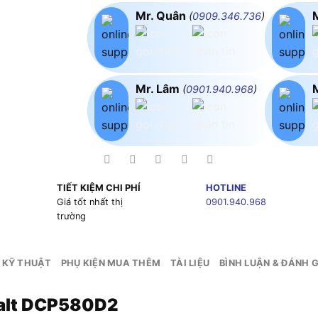
Mr. Quân
(
0909.346.736
)
Mr. Lâm
(
0901.940.968
)
TIẾT KIỆM CHI PHÍ
HOTLINE
g
Giá tốt nhất thị
0901.940.968
trường
 KỸ THUẬT
PHỤ KIỆN MUA THÊM
TÀI LIỆU
BÌNH LUẬN & ĐÁNH G
alt DCP580D2