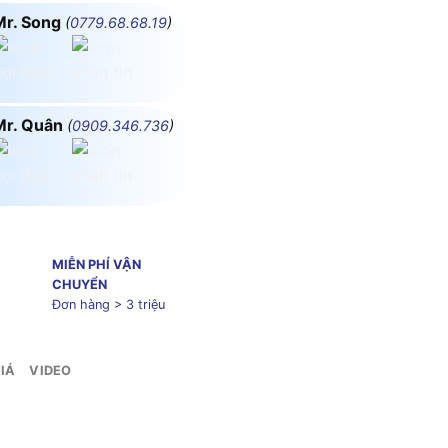
Mr. Song
(
0779.68.68.19
)
Mr. Quân
(
0909.346.736
)
MIỄN PHÍ VẬN
CHUYỂN
Đơn hàng > 3 triệu
IÁ
VIDEO
 MPE A70456N