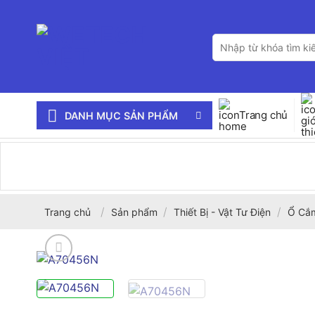
Bỏ
qua
Tìm
nội
kiếm:
dung
Trang chủ
DANH MỤC SẢN PHẨM
/
/
/
Trang chủ
Sản phẩm
Thiết Bị - Vật Tư Điện
Ổ Cắm