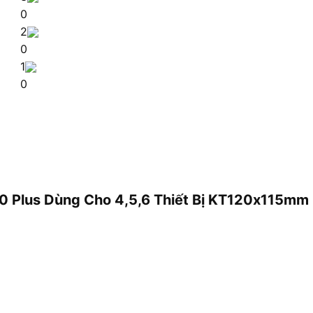
0
2
0
1
0
A70 Plus Dùng Cho 4,5,6 Thiết Bị KT120x115