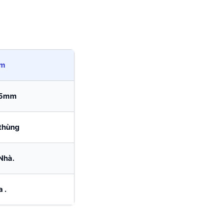
ăm
15mm
/thùng
Nhà.
 .