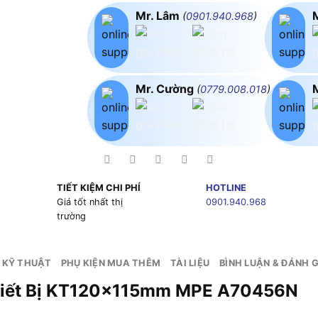
Mr. Lâm
(
0901.940.968
)
Mr. Cường
(
0779.008.018
)
TIẾT KIỆM CHI PHÍ
HOTLINE
g
Giá tốt nhất thị
0901.940.968
trường
 KỸ THUẬT
PHỤ KIỆN MUA THÊM
TÀI LIỆU
BÌNH LUẬN & ĐÁNH G
4,5,6 Thiết Bị KT120x115mm