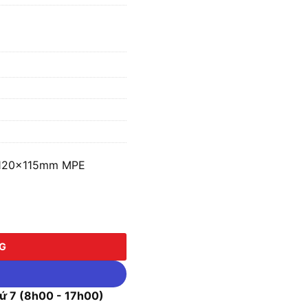
KT120x115mm MPE
20x115mm MPE A70456N số lượng
NG
 7 (8h00 - 17h00)