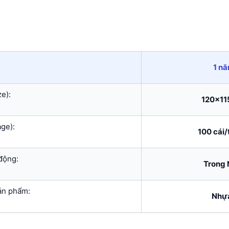
1 n
e):
120x1
ge):
100 cái
động:
Trong 
ản phẩm:
Nhựa