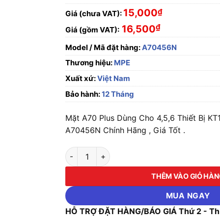
15,000
₫
Giá (chưa VAT):
₫
16,500
Giá (gồm VAT):
Model / Mã đặt hàng:
A70456N
Thương hiệu:
MPE
Xuất xứ:
Việt Nam
Bảo hành:
12 Tháng
Mặt A70 Plus Dùng Cho 4,5,6 Thiết Bị 
A70456N Chính Hãng , Giá Tốt .
Mặt A70 Plus Dùng Cho 4,5,6 Thiết Bị KT1
THÊM VÀO GIỎ HÀ
MUA NGAY
HỖ TRỢ ĐẶT HÀNG/BÁO GIÁ Thứ 2 - Thứ