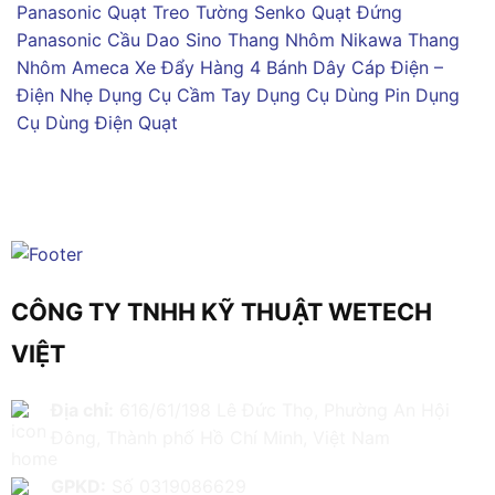
Panasonic
Quạt Treo Tường Senko
Quạt Đứng
Panasonic
Cầu Dao Sino
Thang Nhôm Nikawa
Thang
Nhôm Ameca
Xe Đẩy Hàng 4 Bánh
Dây Cáp Điện –
Điện Nhẹ
Dụng Cụ Cầm Tay
Dụng Cụ Dùng Pin
Dụng
Cụ Dùng Điện
Quạt
CÔNG TY TNHH KỸ THUẬT WETECH
VIỆT
Địa chỉ:
616/61/198 Lê Đức Thọ, Phường An Hội
Đông, Thành phố Hồ Chí Minh, Việt Nam
GPKD:
Số 0319086629