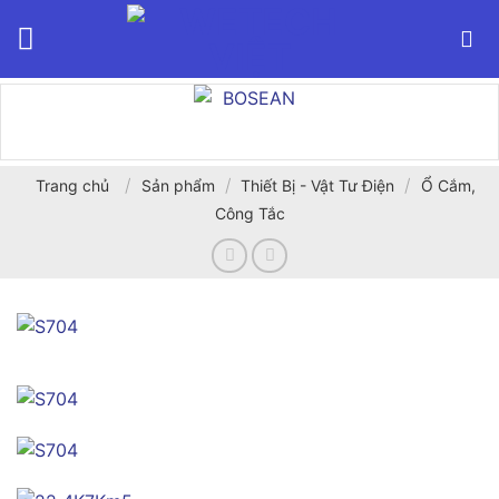
Bỏ
qua
nội
dung
/
/
/
Trang chủ
Sản phẩm
Thiết Bị - Vật Tư Điện
Ổ Cắm,
Công Tắc