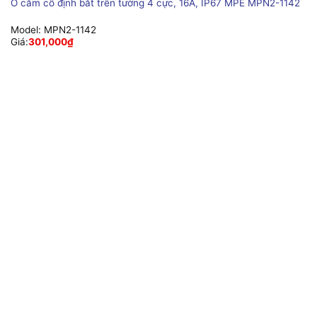
Ổ cắm cố định bắt trên tường 4 cực, 16A, IP67 MPE MPN2-1142
Model:
MPN2-1142
Giá:
301,000
₫