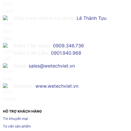
Chịu trách nhiệm nội dung:
Lê Thành Tựu
Sales 1 Mr Quân:
0909.346.736
Sales 2 Mr Lâm:
0901.940.968
Email:
sales@wetechviet.vn
Website:
www.wetechviet.vn
HỖ TRỢ KHÁCH HÀNG
Tin khuyến mại
Tư vấn sản phẩm