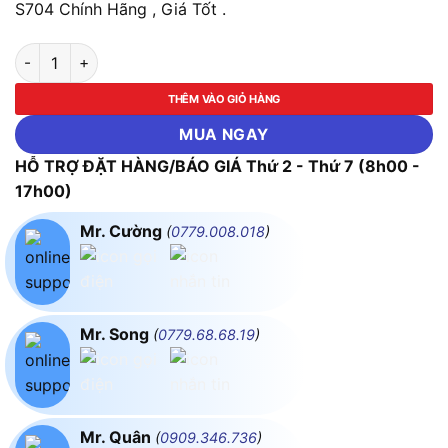
S704 Chính Hãng , Giá Tốt .
Mặt 4 Công Tắc 1 Chiều 16A - 250V KT86x89mm MPE S704 s
THÊM VÀO GIỎ HÀNG
MUA NGAY
HỖ TRỢ ĐẶT HÀNG/BÁO GIÁ Thứ 2 - Thứ 7 (8h00 -
17h00)
Mr. Cường
(
0779.008.018
)
Mr. Song
(
0779.68.68.19
)
Mr. Quân
(
0909.346.736
)