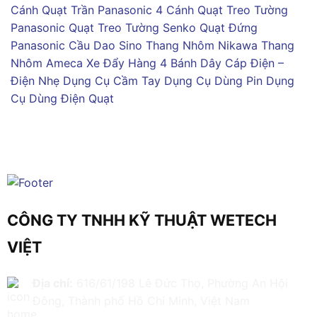
Cánh
Quạt Trần Panasonic 4 Cánh
Quạt Treo Tường
Panasonic
Quạt Treo Tường Senko
Quạt Đứng
Panasonic
Cầu Dao Sino
Thang Nhôm Nikawa
Thang
Nhôm Ameca
Xe Đẩy Hàng 4 Bánh
Dây Cáp Điện –
Điện Nhẹ
Dụng Cụ Cầm Tay
Dụng Cụ Dùng Pin
Dụng
Cụ Dùng Điện
Quạt
CÔNG TY TNHH KỸ THUẬT WETECH
VIỆT
Địa chỉ:
616/61/198 Lê Đức Thọ, Phường An Hội
Đông, Thành phố Hồ Chí Minh, Việt Nam