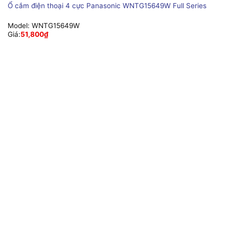
Ổ cắm điện thoại 4 cực Panasonic WNTG15649W Full Series
Model:
WNTG15649W
Giá:
51,800
₫