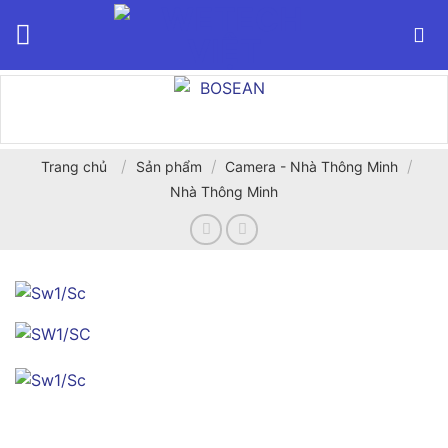
Bỏ
qua
nội
dung
/
/
/
Trang chủ
Sản phẩm
Camera - Nhà Thông Minh
Nhà Thông Minh