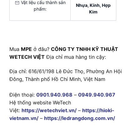
Vật liệu cấu thành sản
Nhựa, Kính, Hợp
phẩm:
Kim
Mua
MPE
ở đâu?
CÔNG TY TNHH KỸ THUẬT
WETECH VIỆT
Địa chỉ mua hàng tin cậy:
Địa chỉ: 616/61/198 Lê Đức Thọ, Phường An Hội
Đông, Thành phố Hồ Chí Minh, Việt Nam
Điện thoại:
0901.940.968
–
0949.940.967
Hệ thống website WeTech
Việt:
https://wetechviet.vn/
–
https://hioki-
vietnam.vn/
–
https://ledrangdong.com.vn/