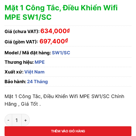
Mặt 1 Công Tắc, Điều Khiển Wifi
MPE SW1/SC
634,000
₫
Giá (chưa VAT):
₫
697,400
Giá (gồm VAT):
Model / Mã đặt hàng:
SW1/SC
Thương hiệu:
MPE
Xuất xứ:
Việt Nam
Bảo hành:
24 Tháng
Mặt 1 Công Tắc, Điều Khiển Wifi MPE SW1/SC Chính
Hãng , Giá Tốt .
Mặt 1 Công Tắc, Điều Khiển Wifi MPE SW1/SC số lượng
THÊM VÀO GIỎ HÀNG