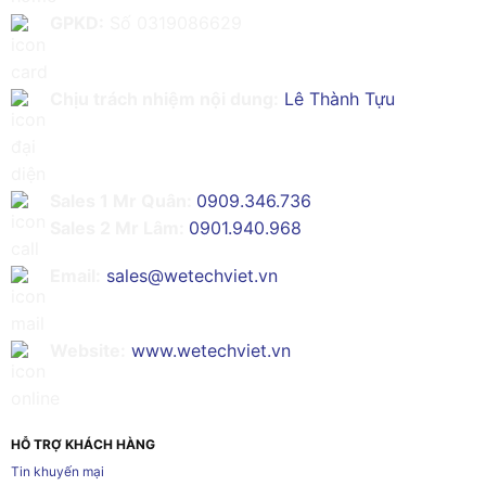
GPKD:
Số 0319086629
Chịu trách nhiệm nội dung:
Lê Thành Tựu
Sales 1 Mr Quân:
0909.346.736
Sales 2 Mr Lâm:
0901.940.968
Email:
sales@wetechviet.vn
Website:
www.wetechviet.vn
HỖ TRỢ KHÁCH HÀNG
Tin khuyến mại