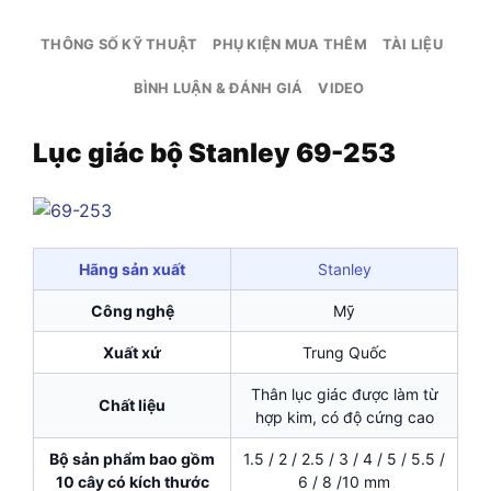
THÔNG SỐ KỸ THUẬT
PHỤ KIỆN MUA THÊM
TÀI LIỆU
BÌNH LUẬN & ĐÁNH GIÁ
VIDEO
Lục giác bộ Stanley 69-253
Hãng sản xuất
Stanley
Công nghệ
Mỹ
Xuất xứ
Trung Quốc
Thân lục giác được làm từ
Chất liệu
hợp kim, có độ cứng cao
Bộ sản phẩm bao gồm
1.5 / 2 / 2.5 / 3 / 4 / 5 / 5.5 /
10 cây có kích thước
6 / 8 /10 mm