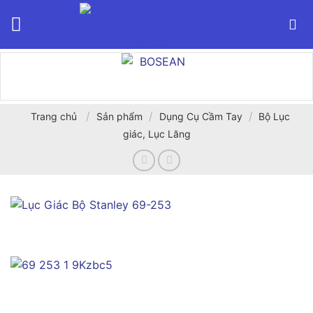
Bỏ
qua
nội
dung
/
/
/
Trang chủ
Sản phẩm
Dụng Cụ Cầm Tay
Bộ Lục
giác, Lục Lăng