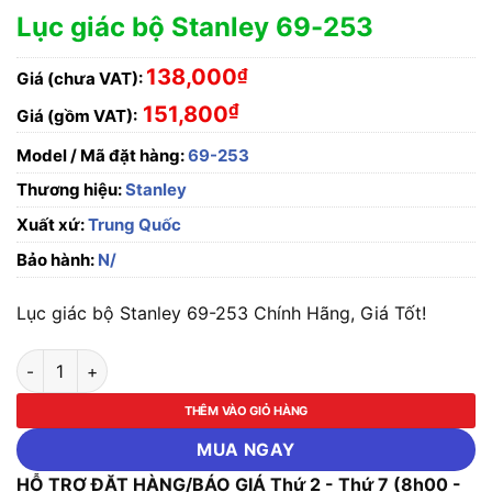
Lục giác bộ Stanley 69-253
138,000
₫
Giá (chưa VAT):
₫
151,800
Giá (gồm VAT):
Model / Mã đặt hàng:
69-253
Thương hiệu:
Stanley
Xuất xứ:
Trung Quốc
Bảo hành:
N/
Lục giác bộ Stanley 69-253 Chính Hãng, Giá Tốt!
Lục giác bộ Stanley 69-253 số lượng
THÊM VÀO GIỎ HÀNG
MUA NGAY
HỖ TRỢ ĐẶT HÀNG/BÁO GIÁ Thứ 2 - Thứ 7 (8h00 -