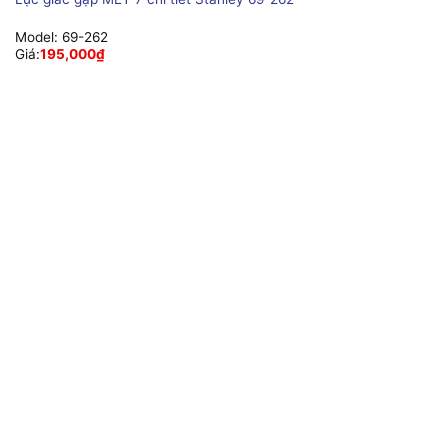
Model:
69-262
Giá:
195,000
₫