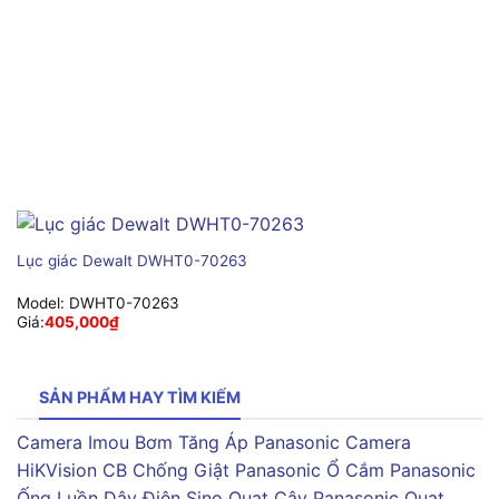
Lục giác Dewalt DWHT0-70263
Model:
DWHT0-70263
Giá:
405,000
₫
SẢN PHẨM HAY TÌM KIẾM
Camera Imou
Bơm Tăng Áp Panasonic
Camera
HiKVision
CB Chống Giật Panasonic
Ổ Cắm Panasonic
Ống Luồn Dây Điện Sino
Quạt Cây Panasonic
Quạt