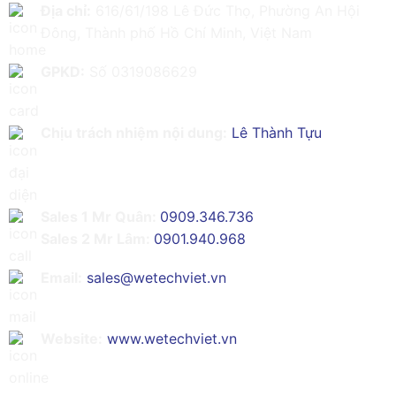
Địa chỉ:
616/61/198 Lê Đức Thọ, Phường An Hội
Đông, Thành phố Hồ Chí Minh, Việt Nam
GPKD:
Số 0319086629
Chịu trách nhiệm nội dung:
Lê Thành Tựu
Sales 1 Mr Quân:
0909.346.736
Sales 2 Mr Lâm:
0901.940.968
Email:
sales@wetechviet.vn
Website:
www.wetechviet.vn