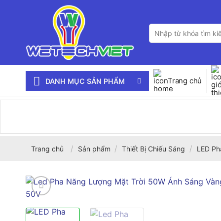
Bỏ
qua
Tìm
nội
kiếm:
dung
Trang chủ
DANH MỤC SẢN PHẨM
/
/
/
Trang chủ
Sản phẩm
Thiết Bị Chiếu Sáng
LED Ph