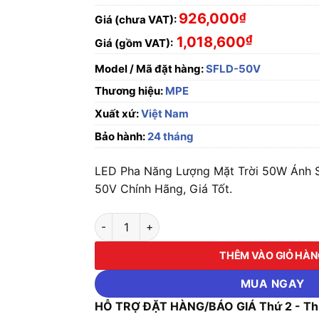
926,000
₫
Giá (chưa VAT):
₫
1,018,600
Giá (gồm VAT):
Model / Mã đặt hàng:
SFLD-50V
Thương hiệu:
MPE
Xuất xứ:
Việt Nam
Bảo hành:
24 tháng
LED Pha Năng Lượng Mặt Trời 50W Ánh 
50V Chính Hãng, Giá Tốt.
LED Pha Năng Lượng Mặt Trời 50W Ánh Sáng
THÊM VÀO GIỎ HÀ
MUA NGAY
HỖ TRỢ ĐẶT HÀNG/BÁO GIÁ Thứ 2 - Thứ