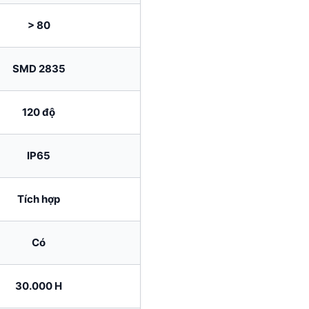
> 80
SMD 2835
120 độ
IP65
Tích hợp
Có
30.000 H