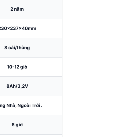
2 năm
230x237x40mm
8 cái/thùng
10-12 giờ
8Ah/3,2V
ng Nhà, Ngoài Trời .
6 giờ