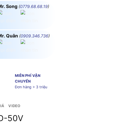
Mr. Song
(
0779.68.68.19
)
Mr. Quân
(
0909.346.736
)
MIỄN PHÍ VẬN
CHUYỂN
Đơn hàng > 3 triệu
IÁ
VIDEO
LD-50V