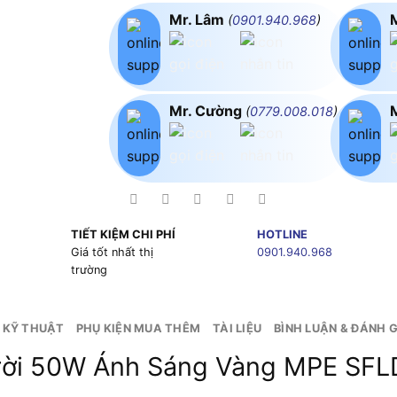
Mr. Lâm
(
0901.940.968
)
Mr. Cường
(
0779.008.018
)
TIẾT KIỆM CHI PHÍ
HOTLINE
g
Giá tốt nhất thị
0901.940.968
trường
 KỸ THUẬT
PHỤ KIỆN MUA THÊM
TÀI LIỆU
BÌNH LUẬN & ĐÁNH G
rời 50W Ánh Sáng Vàng MPE SF