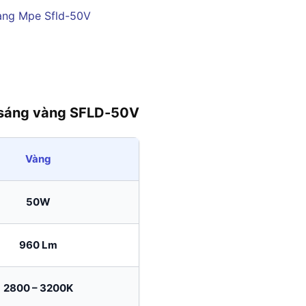
 sáng vàng SFLD-50V
Vàng
50W
960 Lm
2800 – 3200K