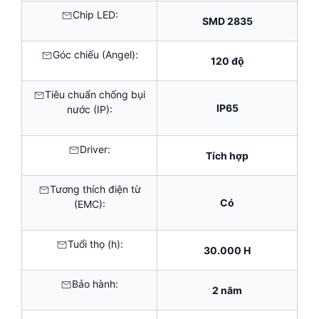
Chip LED:
SMD 2835
Góc chiếu (Angel):
120 độ
Tiêu chuẩn chống bụi
IP65
nước (IP):
Driver:
Tích hợp
Tương thích điện từ
Có
(EMC):
Tuổi thọ (h):
30.000 H
Bảo hành:
2 năm