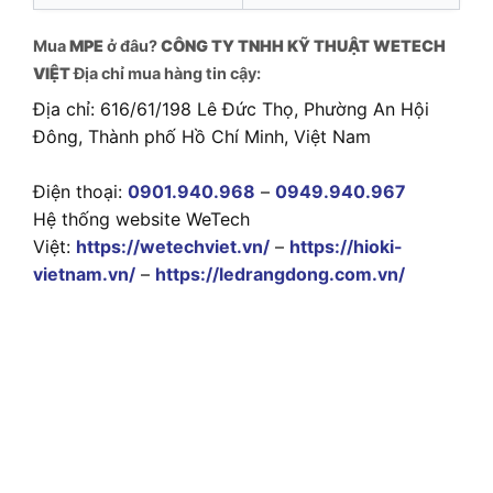
Mua
MPE
ở đâu?
CÔNG TY TNHH KỸ THUẬT WETECH
VIỆT
Địa chỉ mua hàng tin cậy:
Địa chỉ: 616/61/198 Lê Đức Thọ, Phường An Hội
Đông, Thành phố Hồ Chí Minh, Việt Nam
Điện thoại:
0901.940.968
–
0949.940.967
Hệ thống website WeTech
Việt:
https://wetechviet.vn/
–
https://hioki-
vietnam.vn/
–
https://ledrangdong.com.vn/