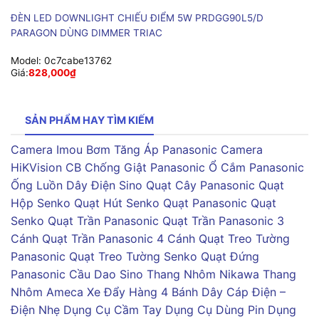
ĐÈN LED DOWNLIGHT CHIẾU ĐIỂM 5W PRDGG90L5/D
PARAGON DÙNG DIMMER TRIAC
Model:
0c7cabe13762
Giá:
828,000
₫
SẢN PHẨM HAY TÌM KIẾM
Camera Imou
Bơm Tăng Áp Panasonic
Camera
HiKVision
CB Chống Giật Panasonic
Ổ Cắm Panasonic
Ống Luồn Dây Điện Sino
Quạt Cây Panasonic
Quạt
Hộp Senko
Quạt Hút Senko
Quạt Panasonic
Quạt
Senko
Quạt Trần Panasonic
Quạt Trần Panasonic 3
Cánh
Quạt Trần Panasonic 4 Cánh
Quạt Treo Tường
Panasonic
Quạt Treo Tường Senko
Quạt Đứng
Panasonic
Cầu Dao Sino
Thang Nhôm Nikawa
Thang
Nhôm Ameca
Xe Đẩy Hàng 4 Bánh
Dây Cáp Điện –
Điện Nhẹ
Dụng Cụ Cầm Tay
Dụng Cụ Dùng Pin
Dụng