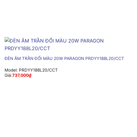
ĐÈN ÂM TRẦN ĐỔI MÀU 20W PARAGON PRDYY188L20/CCT
Model:
PRDYY188L20/CCT
Giá:
737,000
₫