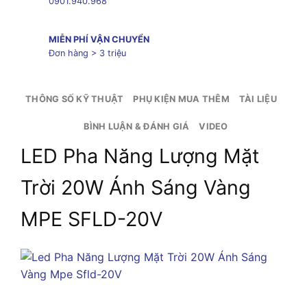
0901.940.968
MIỄN PHÍ VẬN CHUYỂN
Đơn hàng > 3 triệu
THÔNG SỐ KỸ THUẬT
PHỤ KIỆN MUA THÊM
TÀI LIỆU
BÌNH LUẬN & ĐÁNH GIÁ
VIDEO
LED Pha Năng Lượng Mặt
Trời 20W Ánh Sáng Vàng
MPE SFLD-20V