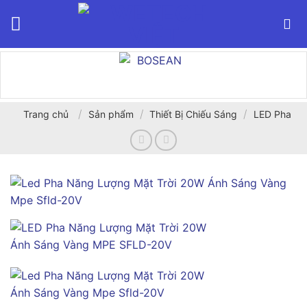
Bỏ
qua
nội
dung
/
/
/
Trang chủ
Sản phẩm
Thiết Bị Chiếu Sáng
LED Pha