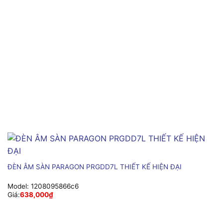
ĐÈN ÂM SÀN PARAGON PRGDD7L THIẾT KẾ HIỆN ĐẠI
Model:
1208095866c6
Giá:
638,000
₫