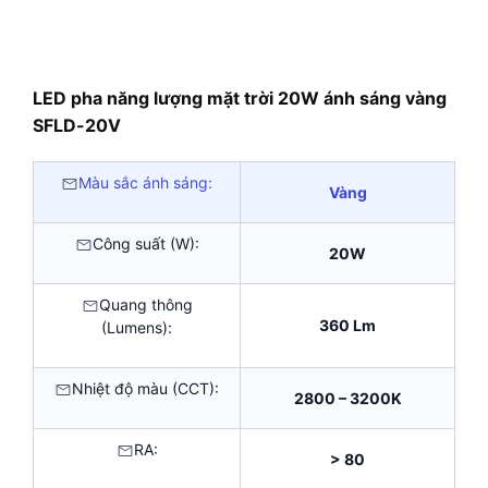
LED pha năng lượng mặt trời 20W ánh sáng vàng
SFLD-20V
Màu sắc ánh sáng:
Vàng
Công suất (W):
20W
Quang thông
360 Lm
(Lumens):
Nhiệt độ màu (CCT):
2800 – 3200K
RA:
> 80