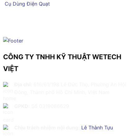
Cụ Dùng Điện
Quạt
CÔNG TY TNHH KỸ THUẬT WETECH
VIỆT
Địa chỉ:
616/61/198 Lê Đức Thọ, Phường An Hội
Đông, Thành phố Hồ Chí Minh, Việt Nam
GPKD:
Số 0319086629
Chịu trách nhiệm nội dung:
Lê Thành Tựu