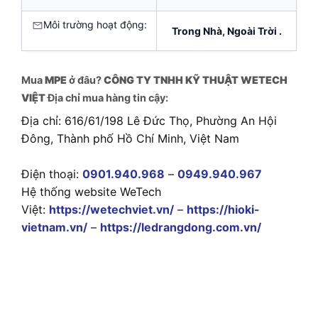
Môi trường hoạt động:
Trong Nhà, Ngoài Trời .
Mua
MPE
ở đâu?
CÔNG TY TNHH KỸ THUẬT WETECH
VIỆT
Địa chỉ mua hàng tin cậy:
Địa chỉ: 616/61/198 Lê Đức Thọ, Phường An Hội
Đông, Thành phố Hồ Chí Minh, Việt Nam
Điện thoại:
0901.940.968
–
0949.940.967
Hệ thống website WeTech
Việt:
https://wetechviet.vn/
–
https://hioki-
vietnam.vn/
–
https://ledrangdong.com.vn/