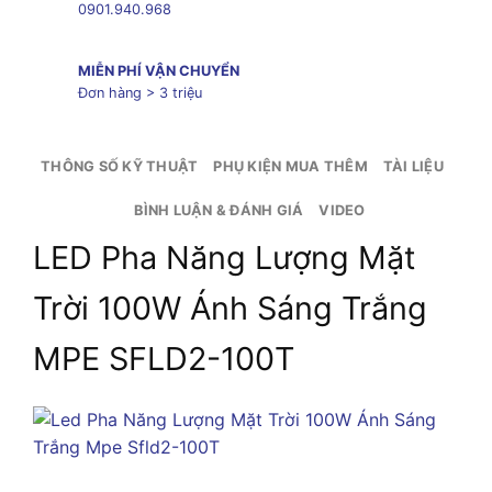
0901.940.968
MIỄN PHÍ VẬN CHUYỂN
Đơn hàng > 3 triệu
THÔNG SỐ KỸ THUẬT
PHỤ KIỆN MUA THÊM
TÀI LIỆU
BÌNH LUẬN & ĐÁNH GIÁ
VIDEO
LED Pha Năng Lượng Mặt
Trời 100W Ánh Sáng Trắng
MPE SFLD2-100T