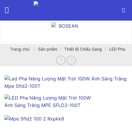
Bỏ
qua
nội
dung
/
/
/
Trang chủ
Sản phẩm
Thiết Bị Chiếu Sáng
LED Pha