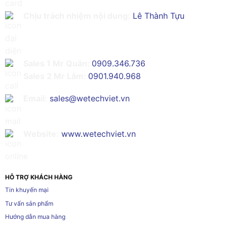
Chịu trách nhiệm nội dung:
Lê Thành Tựu
Sales 1 Mr Quân:
0909.346.736
Sales 2 Mr Lâm:
0901.940.968
Email:
sales@wetechviet.vn
Website:
www.wetechviet.vn
HỖ TRỢ KHÁCH HÀNG
Tin khuyến mại
Tư vấn sản phẩm
Hướng dẫn mua hàng