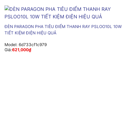
ĐÈN PARAGON PHA TIÊU ĐIỂM THANH RAY PSLOO10L 10W
TIẾT KIỆM ĐIỆN HIỆU QUẢ
Model:
6d733cf1c979
Giá:
621,000
₫