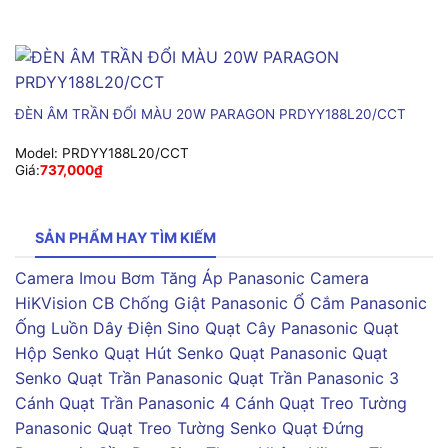
ĐÈN ÂM TRẦN ĐỔI MÀU 20W PARAGON PRDYY188L20/CCT
Model:
PRDYY188L20/CCT
Giá:
737,000
₫
SẢN PHẨM HAY TÌM KIẾM
Camera Imou
Bơm Tăng Áp Panasonic
Camera
HiKVision
CB Chống Giật Panasonic
Ổ Cắm Panasonic
Ống Luồn Dây Điện Sino
Quạt Cây Panasonic
Quạt
Hộp Senko
Quạt Hút Senko
Quạt Panasonic
Quạt
Senko
Quạt Trần Panasonic
Quạt Trần Panasonic 3
Cánh
Quạt Trần Panasonic 4 Cánh
Quạt Treo Tường
Panasonic
Quạt Treo Tường Senko
Quạt Đứng