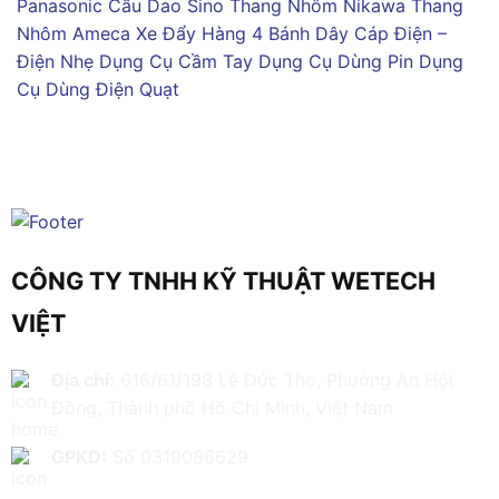
Panasonic
Cầu Dao Sino
Thang Nhôm Nikawa
Thang
Nhôm Ameca
Xe Đẩy Hàng 4 Bánh
Dây Cáp Điện –
Điện Nhẹ
Dụng Cụ Cầm Tay
Dụng Cụ Dùng Pin
Dụng
Cụ Dùng Điện
Quạt
CÔNG TY TNHH KỸ THUẬT WETECH
VIỆT
Địa chỉ:
616/61/198 Lê Đức Thọ, Phường An Hội
Đông, Thành phố Hồ Chí Minh, Việt Nam
GPKD:
Số 0319086629