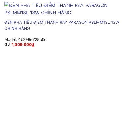
ĐÈN PHA TIÊU ĐIỂM THANH RAY PARAGON PSLMM13L 13W
CHÍNH HÃNG
Model:
4b299e728b6d
Giá:
1,509,000
₫