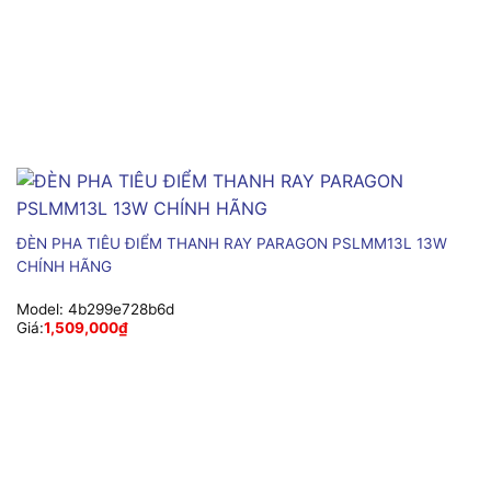
ĐÈN PHA TIÊU ĐIỂM THANH RAY PARAGON PSLMM13L 13W
CHÍNH HÃNG
Model:
4b299e728b6d
Giá:
1,509,000
₫