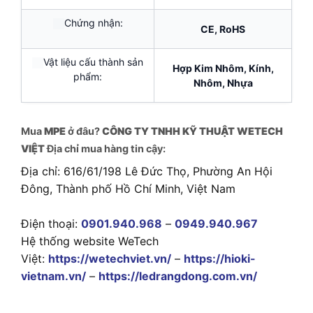
Chứng nhận:
CE, RoHS
Vật liệu cấu thành sản
Hợp Kim Nhôm, Kính,
phẩm:
Nhôm, Nhựa
Mua
MPE
ở đâu?
CÔNG TY TNHH KỸ THUẬT WETECH
VIỆT
Địa chỉ mua hàng tin cậy:
Địa chỉ: 616/61/198 Lê Đức Thọ, Phường An Hội
Đông, Thành phố Hồ Chí Minh, Việt Nam
Điện thoại:
0901.940.968
–
0949.940.967
Hệ thống website WeTech
Việt:
https://wetechviet.vn/
–
https://hioki-
vietnam.vn/
–
https://ledrangdong.com.vn/