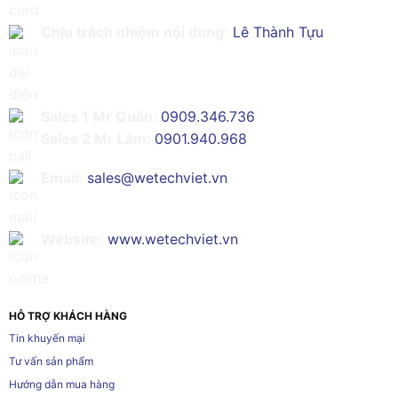
Chịu trách nhiệm nội dung:
Lê Thành Tựu
Sales 1 Mr Quân:
0909.346.736
Sales 2 Mr Lâm:
0901.940.968
Email:
sales@wetechviet.vn
Website:
www.wetechviet.vn
HỖ TRỢ KHÁCH HÀNG
Tin khuyến mại
Tư vấn sản phẩm
Hướng dẫn mua hàng