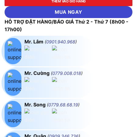
THÊM VÀO GIỎ HÀNG
MUA NGAY
HỖ TRỢ ĐẶT HÀNG/BÁO GIÁ Thứ 2 - Thứ 7 (8h00 -
17h00)
Mr. Lâm
(
0901.940.968
)
Mr. Cường
(
0779.008.018
)
Mr. Song
(
0779.68.68.19
)
Mr. Quân
(
0909.346.736
)