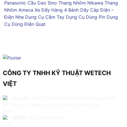
Panasonic
Cầu Dao Sino
Thang Nhôm Nikawa
Thang
Nhôm Ameca
Xe Đẩy Hàng 4 Bánh
Dây Cáp Điện –
Điện Nhẹ
Dụng Cụ Cầm Tay
Dụng Cụ Dùng Pin
Dụng
Cụ Dùng Điện
Quạt
CÔNG TY TNHH KỸ THUẬT WETECH
VIỆT
Địa chỉ:
616/61/198 Lê Đức Thọ, Phường An Hội
Đông, Thành phố Hồ Chí Minh, Việt Nam
GPKD:
Số 0319086629