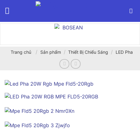
Bỏ
qua
nội
dung
/
/
/
Trang chủ
Sản phẩm
Thiết Bị Chiếu Sáng
LED Pha