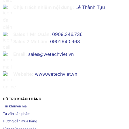
Chịu trách nhiệm nội dung:
Lê Thành Tựu
Sales 1 Mr Quân:
0909.346.736
Sales 2 Mr Lâm:
0901.940.968
Email:
sales@wetechviet.vn
Website:
www.wetechviet.vn
HỖ TRỢ KHÁCH HÀNG
Tin khuyến mại
Tư vấn sản phẩm
Hướng dẫn mua hàng
Hình thức thanh toán