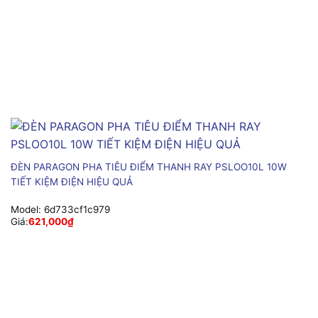
ĐÈN PARAGON PHA TIÊU ĐIỂM THANH RAY PSLOO10L 10W
TIẾT KIỆM ĐIỆN HIỆU QUẢ
Model:
6d733cf1c979
Giá:
621,000
₫