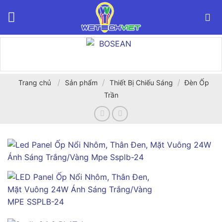
Bỏ
qua
nội
dung
/
/
/
Trang chủ
Sản phẩm
Thiết Bị Chiếu Sáng
Đèn Ốp
Trần