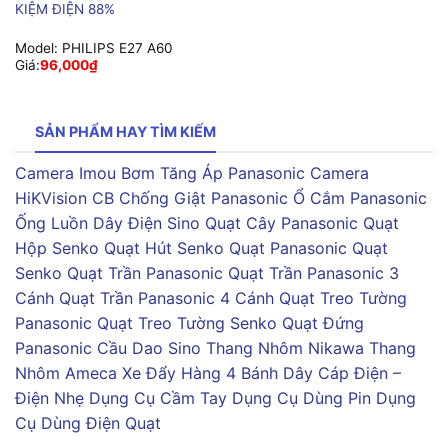
KIỆM ĐIỆN 88%
Model:
PHILIPS E27 A60
Giá:
96,000
₫
SẢN PHẨM HAY TÌM KIẾM
Camera Imou
Bơm Tăng Áp Panasonic
Camera
HiKVision
CB Chống Giật Panasonic
Ổ Cắm Panasonic
Ống Luồn Dây Điện Sino
Quạt Cây Panasonic
Quạt
Hộp Senko
Quạt Hút Senko
Quạt Panasonic
Quạt
Senko
Quạt Trần Panasonic
Quạt Trần Panasonic 3
Cánh
Quạt Trần Panasonic 4 Cánh
Quạt Treo Tường
Panasonic
Quạt Treo Tường Senko
Quạt Đứng
Panasonic
Cầu Dao Sino
Thang Nhôm Nikawa
Thang
Nhôm Ameca
Xe Đẩy Hàng 4 Bánh
Dây Cáp Điện –
Điện Nhẹ
Dụng Cụ Cầm Tay
Dụng Cụ Dùng Pin
Dụng
Cụ Dùng Điện
Quạt