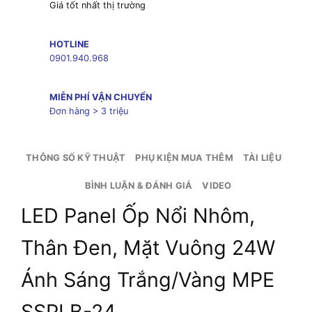
Giá tốt nhất thị trường
HOTLINE
0901.940.968
MIỄN PHÍ VẬN CHUYỂN
Đơn hàng > 3 triệu
THÔNG SỐ KỸ THUẬT
PHỤ KIỆN MUA THÊM
TÀI LIỆU
BÌNH LUẬN & ĐÁNH GIÁ
VIDEO
LED Panel Ốp Nổi Nhôm,
Thân Đen, Mặt Vuông 24W
Ánh Sáng Trắng/Vàng MPE
SSPLB-24