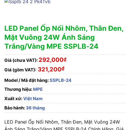
LED Panel Ốp Nổi Nhôm, Thân Đen,
Mặt Vuông 24W Ánh Sáng
Trắng/Vàng MPE SSPLB-24
292,000
₫
Giá (chưa VAT):
₫
321,200
Giá (gồm VAT):
Model / Mã đặt hàng:
SSPLB-24
Thương hiệu:
MPE
Xuất xứ:
Việt Nam
Bảo hành:
36 tháng
LED Panel Ốp Nổi Nhôm, Thân Đen, Mặt Vuông 24W
Ánh Sáng Trắng/Vàng MPE SSPLB-24 Chính Hãng, Giá