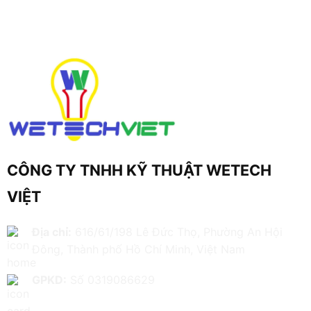
CÔNG TY TNHH KỸ THUẬT WETECH
VIỆT
Địa chỉ:
616/61/198 Lê Đức Thọ, Phường An Hội
Đông, Thành phố Hồ Chí Minh, Việt Nam
GPKD:
Số 0319086629