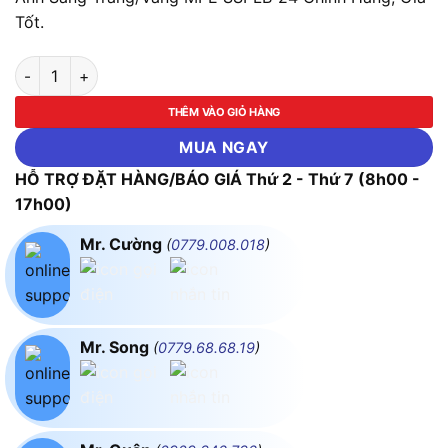
Tốt.
LED Panel Ốp Nổi Nhôm, Thân Đen, Mặt Vuông 24W Ánh Sáng
THÊM VÀO GIỎ HÀNG
MUA NGAY
HỖ TRỢ ĐẶT HÀNG/BÁO GIÁ Thứ 2 - Thứ 7 (8h00 -
17h00)
Mr. Cường
(
0779.008.018
)
Mr. Song
(
0779.68.68.19
)