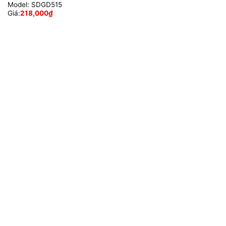
Model:
SDGD515
Giá:
218,000
₫