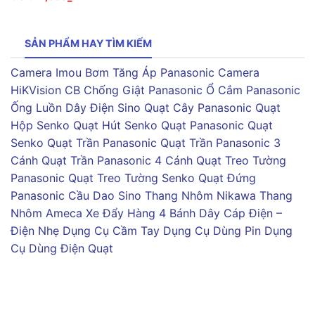
SẢN PHẨM HAY TÌM KIẾM
Camera Imou
Bơm Tăng Áp Panasonic
Camera
HiKVision
CB Chống Giật Panasonic
Ổ Cắm Panasonic
Ống Luồn Dây Điện Sino
Quạt Cây Panasonic
Quạt
Hộp Senko
Quạt Hút Senko
Quạt Panasonic
Quạt
Senko
Quạt Trần Panasonic
Quạt Trần Panasonic 3
Cánh
Quạt Trần Panasonic 4 Cánh
Quạt Treo Tường
Panasonic
Quạt Treo Tường Senko
Quạt Đứng
Panasonic
Cầu Dao Sino
Thang Nhôm Nikawa
Thang
Nhôm Ameca
Xe Đẩy Hàng 4 Bánh
Dây Cáp Điện –
Điện Nhẹ
Dụng Cụ Cầm Tay
Dụng Cụ Dùng Pin
Dụng
Cụ Dùng Điện
Quạt