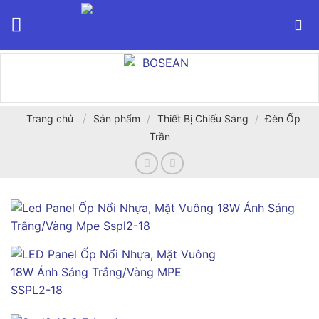
Bỏ
qua
nội
dung
/
/
/
Trang chủ
Sản phẩm
Thiết Bị Chiếu Sáng
Đèn Ốp
Trần