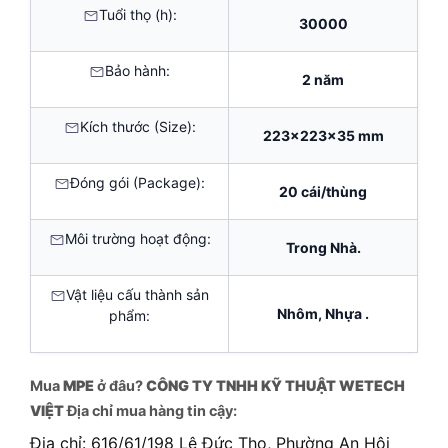
Tuổi thọ (h):
30000
Bảo hành:
2 năm
Kích thước (Size):
223x223x35 mm
Đóng gói (Package):
20 cái/thùng
Môi trường hoạt động:
Trong Nhà.
Vật liệu cấu thành sản
Nhôm, Nhựa .
phẩm:
Mua
MPE
ở đâu?
CÔNG TY TNHH KỸ THUẬT WETECH
VIỆT
Địa chỉ mua hàng tin cậy:
Địa chỉ: 616/61/198 Lê Đức Thọ, Phường An Hội