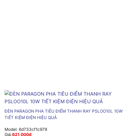
ĐÈN PARAGON PHA TIÊU ĐIỂM THANH RAY PSLOO10L 10W
TIẾT KIỆM ĐIỆN HIỆU QUẢ
Model:
6d733cf1c979
Giá:
621,000
₫