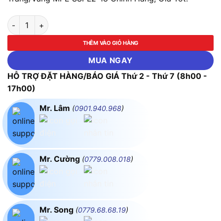
LED Panel Ốp Nổi Nhựa, Mặt Vuông 18W Ánh Sáng Trắng/Vàng
THÊM VÀO GIỎ HÀNG
MUA NGAY
HỖ TRỢ ĐẶT HÀNG/BÁO GIÁ Thứ 2 - Thứ 7 (8h00 -
17h00)
Mr. Lâm
(
0901.940.968
)
Mr. Cường
(
0779.008.018
)
Mr. Song
(
0779.68.68.19
)