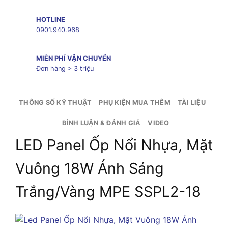
HOTLINE
0901.940.968
MIỄN PHÍ VẬN CHUYỂN
Đơn hàng > 3 triệu
THÔNG SỐ KỸ THUẬT
PHỤ KIỆN MUA THÊM
TÀI LIỆU
BÌNH LUẬN & ĐÁNH GIÁ
VIDEO
LED Panel Ốp Nổi Nhựa, Mặt
Vuông 18W Ánh Sáng
Trắng/Vàng MPE SSPL2-18