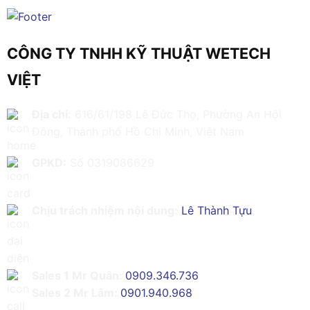
CÔNG TY TNHH KỸ THUẬT WETECH
VIỆT
Địa chỉ:
616/61/198 Lê Đức Thọ, Phường An Hội
Đông, Thành phố Hồ Chí Minh, Việt Nam
GPKD:
Số 0319086629
Chịu trách nhiệm nội dung:
Lê Thành Tựu
Sales 1 Mr Quân:
0909.346.736
Sales 2 Mr Lâm:
0901.940.968