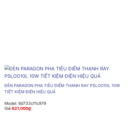
ĐÈN PARAGON PHA TIÊU ĐIỂM THANH RAY PSLOO10L 10W
TIẾT KIỆM ĐIỆN HIỆU QUẢ
Model:
6d733cf1c979
Giá:
621,000
₫