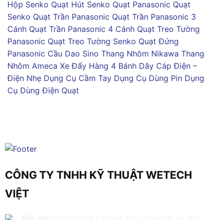
Hộp Senko
Quạt Hút Senko
Quạt Panasonic
Quạt
Senko
Quạt Trần Panasonic
Quạt Trần Panasonic 3
Cánh
Quạt Trần Panasonic 4 Cánh
Quạt Treo Tường
Panasonic
Quạt Treo Tường Senko
Quạt Đứng
Panasonic
Cầu Dao Sino
Thang Nhôm Nikawa
Thang
Nhôm Ameca
Xe Đẩy Hàng 4 Bánh
Dây Cáp Điện –
Điện Nhẹ
Dụng Cụ Cầm Tay
Dụng Cụ Dùng Pin
Dụng
Cụ Dùng Điện
Quạt
CÔNG TY TNHH KỸ THUẬT WETECH
VIỆT
Địa chỉ:
616/61/198 Lê Đức Thọ, Phường An Hội