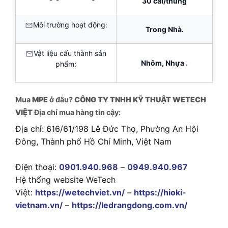
30 cái/thùng
Môi trường hoạt động:
Trong Nhà.
Vật liệu cấu thành sản
Nhôm, Nhựa .
phẩm:
Mua
MPE
ở đâu?
CÔNG TY TNHH KỸ THUẬT WETECH
VIỆT
Địa chỉ mua hàng tin cậy:
Địa chỉ: 616/61/198 Lê Đức Thọ, Phường An Hội
Đông, Thành phố Hồ Chí Minh, Việt Nam
Điện thoại:
0901.940.968
–
0949.940.967
Hệ thống website WeTech
Việt:
https://wetechviet.vn/
–
https://hioki-
vietnam.vn/
–
https://ledrangdong.com.vn/