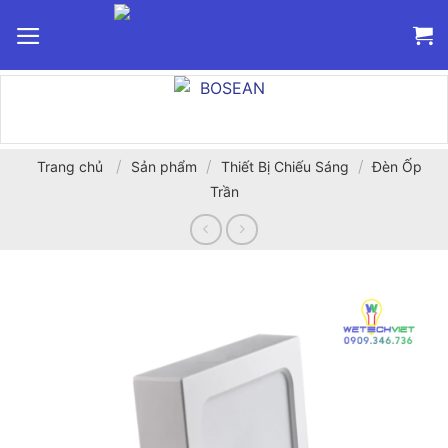
Bỏ
qua
nội
dung
/
/
/
Trang chủ
Sản phẩm
Thiết Bị Chiếu Sáng
Đèn Ốp
Trần