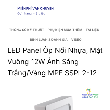
MIỄN PHÍ VẬN CHUYỂN
Đơn hàng > 3 triệu
THÔNG SỐ KỸ THUẬT
PHỤ KIỆN MUA THÊM
TÀI LIỆU
BÌNH LUẬN & ĐÁNH GIÁ
VIDEO
LED Panel Ốp Nổi Nhựa, Mặt
Vuông 12W Ánh Sáng
Trắng/Vàng MPE SSPL2-12