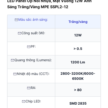
LED Panel Ốp Nổi Nhựa, Mặt Vuông 12W Ánh
Sáng Trắng/Vàng MPE SSPL2-12
Màu sắc ánh sáng:
Trắng/vàng
Công suất (W):
12W
PF:
> 0.5
Quang thông (Lumens):
1200 Lm
2800-3200K/6000-
Nhiệt độ màu (CCT):
6500K
RA:
> 80
Chip LED:
SMD 2835