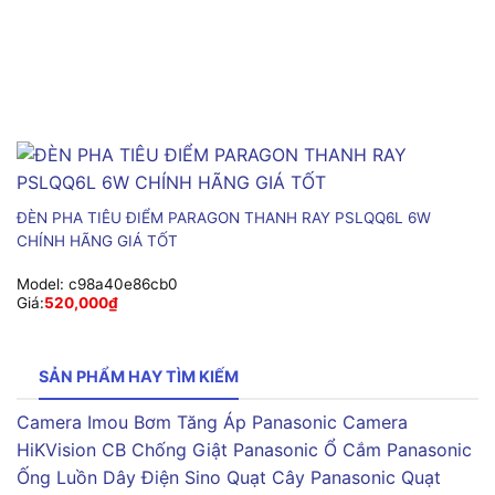
ĐÈN PHA TIÊU ĐIỂM PARAGON THANH RAY PSLQQ6L 6W
CHÍNH HÃNG GIÁ TỐT
Model:
c98a40e86cb0
Giá:
520,000
₫
SẢN PHẨM HAY TÌM KIẾM
Camera Imou
Bơm Tăng Áp Panasonic
Camera
HiKVision
CB Chống Giật Panasonic
Ổ Cắm Panasonic
Ống Luồn Dây Điện Sino
Quạt Cây Panasonic
Quạt