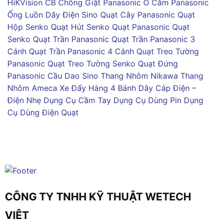
HiKVision
CB Chống Giật Panasonic
Ổ Cắm Panasonic
Ống Luồn Dây Điện Sino
Quạt Cây Panasonic
Quạt
Hộp Senko
Quạt Hút Senko
Quạt Panasonic
Quạt
Senko
Quạt Trần Panasonic
Quạt Trần Panasonic 3
Cánh
Quạt Trần Panasonic 4 Cánh
Quạt Treo Tường
Panasonic
Quạt Treo Tường Senko
Quạt Đứng
Panasonic
Cầu Dao Sino
Thang Nhôm Nikawa
Thang
Nhôm Ameca
Xe Đẩy Hàng 4 Bánh
Dây Cáp Điện –
Điện Nhẹ
Dụng Cụ Cầm Tay
Dụng Cụ Dùng Pin
Dụng
Cụ Dùng Điện
Quạt
CÔNG TY TNHH KỸ THUẬT WETECH
VIỆT