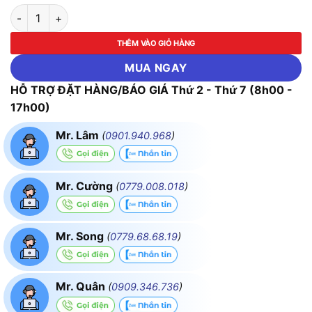
LED Panel Ốp Nổi Nhôm, Mặt Tròn 24W - 3 Chế Độ Màu MPE S
THÊM VÀO GIỎ HÀNG
MUA NGAY
HỖ TRỢ ĐẶT HÀNG/BÁO GIÁ Thứ 2 - Thứ 7 (8h00 -
17h00)
Mr. Lâm
(
0901.940.968
)
Mr. Cường
(
0779.008.018
)
Mr. Song
(
0779.68.68.19
)
Mr. Quân
(
0909.346.736
)