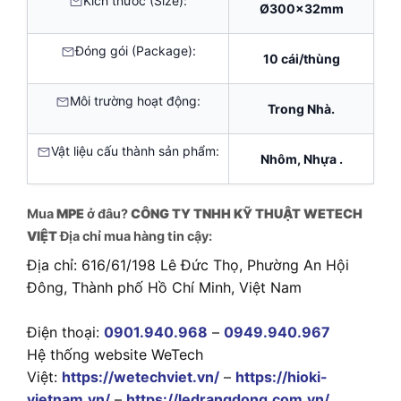
Kích thước (Size):
Ø300x32mm
Đóng gói (Package):
10 cái/thùng
Môi trường hoạt động:
Trong Nhà.
Vật liệu cấu thành sản phẩm:
Nhôm, Nhựa .
Mua
MPE
ở đâu?
CÔNG TY TNHH KỸ THUẬT WETECH
VIỆT
Địa chỉ mua hàng tin cậy:
Địa chỉ: 616/61/198 Lê Đức Thọ, Phường An Hội
Đông, Thành phố Hồ Chí Minh, Việt Nam
Điện thoại:
0901.940.968
–
0949.940.967
Hệ thống website WeTech
Việt:
https://wetechviet.vn/
–
https://hioki-
vietnam.vn/
–
https://ledrangdong.com.vn/