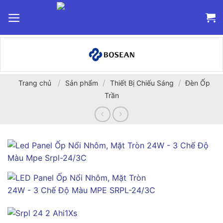
Bỏ
qua
nội
dung
/
/
/
Trang chủ
Sản phẩm
Thiết Bị Chiếu Sáng
Đèn Ốp
Trần