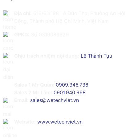
Địa chỉ:
616/61/198 Lê Đức Thọ, Phường An Hội
Đông, Thành phố Hồ Chí Minh, Việt Nam
GPKD:
Số 0319086629
Chịu trách nhiệm nội dung:
Lê Thành Tựu
Sales 1 Mr Quân:
0909.346.736
Sales 2 Mr Lâm:
0901.940.968
Email:
sales@wetechviet.vn
Website:
www.wetechviet.vn