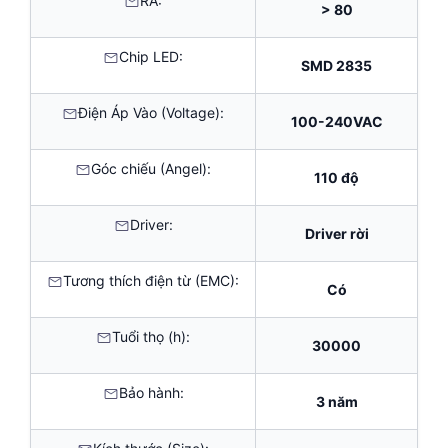
RA:
> 80
Chip LED:
SMD 2835
Điện Áp Vào (Voltage):
100-240VAC
Góc chiếu (Angel):
110 độ
Driver:
Driver rời
Tương thích điện từ (EMC):
Có
Tuổi thọ (h):
30000
Bảo hành:
3 năm