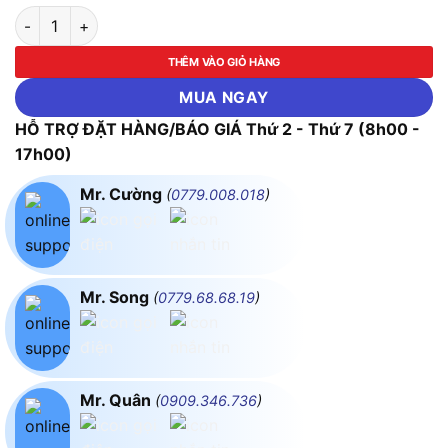
LED Panel Ốp Nổi Nhôm, Mặt Tròn 12W - 3 Chế Độ Màu MPE SR
THÊM VÀO GIỎ HÀNG
MUA NGAY
HỖ TRỢ ĐẶT HÀNG/BÁO GIÁ Thứ 2 - Thứ 7 (8h00 -
17h00)
Mr. Cường
(
0779.008.018
)
Mr. Song
(
0779.68.68.19
)
Mr. Quân
(
0909.346.736
)