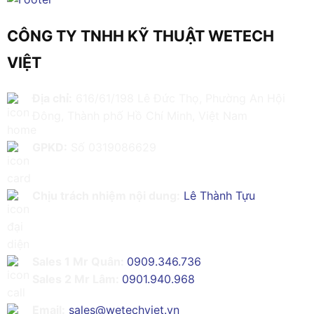
CÔNG TY TNHH KỸ THUẬT WETECH
VIỆT
Địa chỉ:
616/61/198 Lê Đức Thọ, Phường An Hội
Đông, Thành phố Hồ Chí Minh, Việt Nam
GPKD:
Số 0319086629
Chịu trách nhiệm nội dung:
Lê Thành Tựu
Sales 1 Mr Quân:
0909.346.736
Sales 2 Mr Lâm:
0901.940.968
Email:
sales@wetechviet.vn