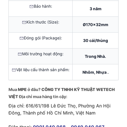
Bảo hành:
3 năm
Kích thước (Size):
Ø170x32mm
Đóng gói (Package):
30 cái/thùng
Môi trường hoạt động:
Trong Nhà.
Vật liệu cấu thành sản phẩm:
Nhôm, Nhựa .
Mua
MPE
ở đâu?
CÔNG TY TNHH KỸ THUẬT WETECH
VIỆT
Địa chỉ mua hàng tin cậy:
Địa chỉ: 616/61/198 Lê Đức Thọ, Phường An Hội
Đông, Thành phố Hồ Chí Minh, Việt Nam
Điện thoại:
0901.940.968
–
0949.940.967