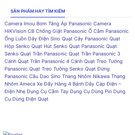
SẢN PHẨM HAY TÌM KIẾM
Camera Imou
Bơm Tăng Áp Panasonic
Camera
HiKVision
CB Chống Giật Panasonic
Ổ Cắm Panasonic
Ống Luồn Dây Điện Sino
Quạt Cây Panasonic
Quạt
Hộp Senko
Quạt Hút Senko
Quạt Panasonic
Quạt
Senko
Quạt Trần Panasonic
Quạt Trần Panasonic 3
Cánh
Quạt Trần Panasonic 4 Cánh
Quạt Treo Tường
Panasonic
Quạt Treo Tường Senko
Quạt Đứng
Panasonic
Cầu Dao Sino
Thang Nhôm Nikawa
Thang
Nhôm Ameca
Xe Đẩy Hàng 4 Bánh
Dây Cáp Điện –
Điện Nhẹ
Dụng Cụ Cầm Tay
Dụng Cụ Dùng Pin
Dụng
Cụ Dùng Điện
Quạt