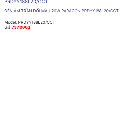
ĐÈN ÂM TRẦN ĐỔI MÀU 20W PARAGON PRDYY188L20/CCT
Model:
PRDYY188L20/CCT
Giá:
737,000
₫