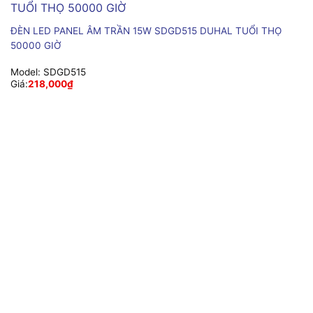
ĐÈN LED PANEL ÂM TRẦN 15W SDGD515 DUHAL TUỔI THỌ
50000 GIỜ
Model:
SDGD515
Giá:
218,000
₫