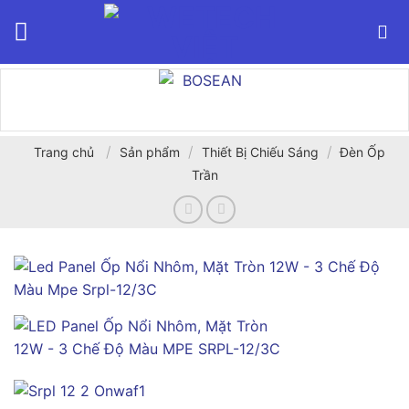
Bỏ
qua
nội
dung
/
/
/
Trang chủ
Sản phẩm
Thiết Bị Chiếu Sáng
Đèn Ốp
Trần