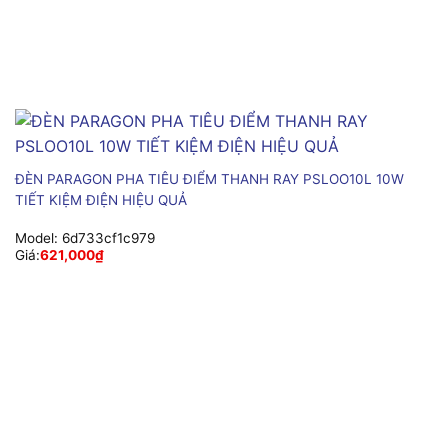
ĐÈN PARAGON PHA TIÊU ĐIỂM THANH RAY PSLOO10L 10W
TIẾT KIỆM ĐIỆN HIỆU QUẢ
Model:
6d733cf1c979
Giá:
621,000
₫