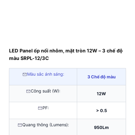
LED Panel ốp nổi nhôm, mặt tròn 12W – 3 chế độ
màu SRPL-12/3C
Màu sắc ánh sáng:
3 Chế độ màu
Công suất (W):
12W
PF:
> 0.5
Quang thông (Lumens):
950Lm