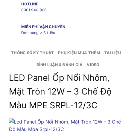
HOTLINE
0901.940.968
MIỄN PHÍ VẬN CHUYỂN
Đơn hàng > 3 triệu
THÔNG SỐ KỸ THUẬT
PHỤ KIỆN MUA THÊM
TÀI LIỆU
BÌNH LUẬN & ĐÁNH GIÁ
VIDEO
LED Panel Ốp Nổi Nhôm,
Mặt Tròn 12W – 3 Chế Độ
Màu MPE SRPL-12/3C