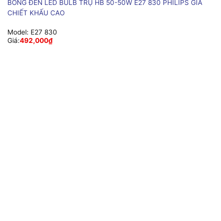
BÓNG ĐÈN LED BULB TRỤ HB 50-50W E27 830 PHILIPS GIÁ
CHIẾT KHẤU CAO
Model:
E27 830
Giá:
492,000
₫