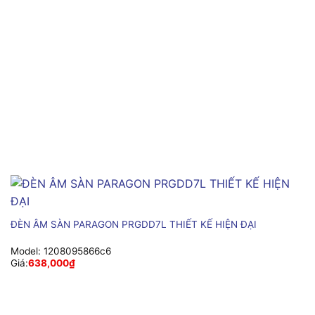
ĐÈN ÂM SÀN PARAGON PRGDD7L THIẾT KẾ HIỆN ĐẠI
Model:
1208095866c6
Giá:
638,000
₫