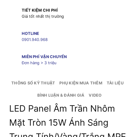
TIẾT KIỆM CHI PHÍ
Giá tốt nhất thị trường
HOTLINE
0901.940.968
MIỄN PHÍ VẬN CHUYỂN
Đơn hàng > 3 triệu
THÔNG SỐ KỸ THUẬT
PHỤ KIỆN MUA THÊM
TÀI LIỆU
BÌNH LUẬN & ĐÁNH GIÁ
VIDEO
LED Panel Âm Trần Nhôm
Mặt Tròn 15W Ánh Sáng
Trung Tính/Vàng/Trắng MPE