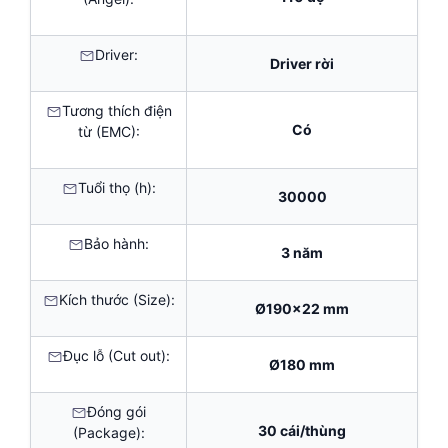
Driver:
Driver rời
Tương thích điện
Có
từ (EMC):
Tuổi thọ (h):
30000
Bảo hành:
3 năm
Kích thước (Size):
Ø190×22 mm
Đục lỗ (Cut out):
Ø180 mm
Đóng gói
30 cái/thùng
(Package):