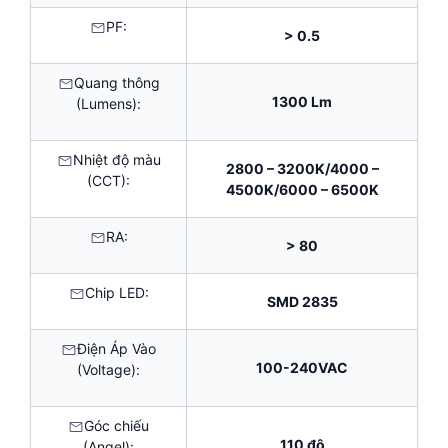
PF:
> 0.5
Quang thông
1300 Lm
(Lumens):
Nhiệt độ màu
2800 – 3200K/4000 –
(CCT):
4500K/6000 – 6500K
RA:
> 80
Chip LED:
SMD 2835
Điện Áp Vào
100-240VAC
(Voltage):
Góc chiếu
110 độ
(Angel):