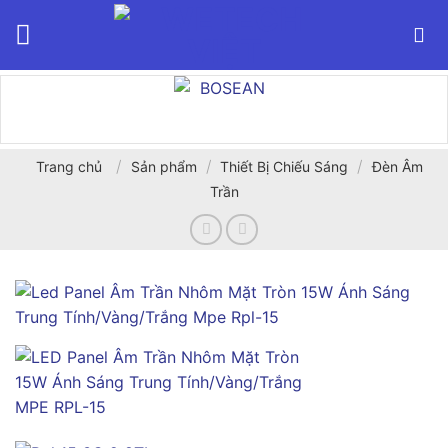
Bỏ
qua
nội
dung
/
/
/
Trang chủ
Sản phẩm
Thiết Bị Chiếu Sáng
Đèn Âm
Trần