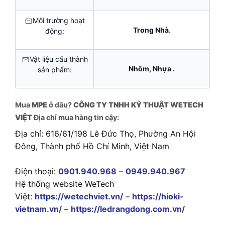
Môi trường hoạt
Trong Nhà.
động:
Vật liệu cấu thành
Nhôm, Nhựa .
sản phẩm:
Mua
MPE
ở đâu?
CÔNG TY TNHH KỸ THUẬT WETECH
VIỆT
Địa chỉ mua hàng tin cậy:
Địa chỉ: 616/61/198 Lê Đức Thọ, Phường An Hội
Đông, Thành phố Hồ Chí Minh, Việt Nam
Điện thoại:
0901.940.968
–
0949.940.967
Hệ thống website WeTech
Việt:
https://wetechviet.vn/
–
https://hioki-
vietnam.vn/
–
https://ledrangdong.com.vn/