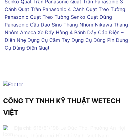
Senko
Quạt Trần Panasonic
Quạt Trần Panasonic 3
Cánh
Quạt Trần Panasonic 4 Cánh
Quạt Treo Tường
Panasonic
Quạt Treo Tường Senko
Quạt Đứng
Panasonic
Cầu Dao Sino
Thang Nhôm Nikawa
Thang
Nhôm Ameca
Xe Đẩy Hàng 4 Bánh
Dây Cáp Điện –
Điện Nhẹ
Dụng Cụ Cầm Tay
Dụng Cụ Dùng Pin
Dụng
Cụ Dùng Điện
Quạt
CÔNG TY TNHH KỸ THUẬT WETECH
VIỆT
Địa chỉ:
616/61/198 Lê Đức Thọ, Phường An Hội
Đông, Thành phố Hồ Chí Minh, Việt Nam