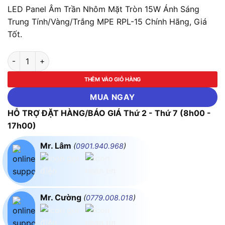
LED Panel Âm Trần Nhôm Mặt Tròn 15W Ánh Sáng
Trung Tính/Vàng/Trắng MPE RPL-15 Chính Hãng, Giá
Tốt.
LED Panel Âm Trần Nhôm Mặt Tròn 15W Ánh Sáng Trung Tính/
THÊM VÀO GIỎ HÀNG
MUA NGAY
HỖ TRỢ ĐẶT HÀNG/BÁO GIÁ Thứ 2 - Thứ 7 (8h00 -
17h00)
Mr. Lâm
(
0901.940.968
)
Mr. Cường
(
0779.008.018
)