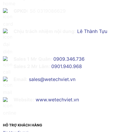
GPKD:
Số 0319086629
Chịu trách nhiệm nội dung:
Lê Thành Tựu
Sales 1 Mr Quân:
0909.346.736
Sales 2 Mr Lâm:
0901.940.968
Email:
sales@wetechviet.vn
Website:
www.wetechviet.vn
HỖ TRỢ KHÁCH HÀNG