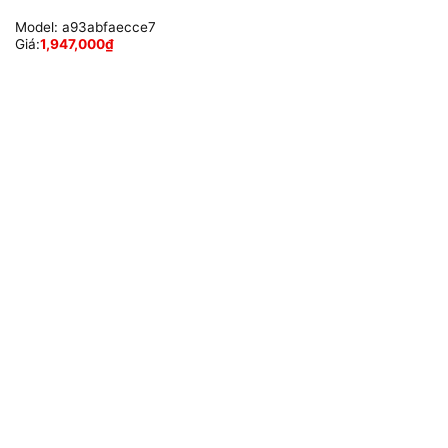
Model:
a93abfaecce7
Giá:
1,947,000
₫