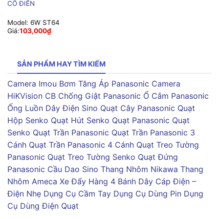
CỔ ĐIỂN
Model:
6W ST64
Giá:
103,000
₫
SẢN PHẨM HAY TÌM KIẾM
Camera Imou
Bơm Tăng Áp Panasonic
Camera
HiKVision
CB Chống Giật Panasonic
Ổ Cắm Panasonic
Ống Luồn Dây Điện Sino
Quạt Cây Panasonic
Quạt
Hộp Senko
Quạt Hút Senko
Quạt Panasonic
Quạt
Senko
Quạt Trần Panasonic
Quạt Trần Panasonic 3
Cánh
Quạt Trần Panasonic 4 Cánh
Quạt Treo Tường
Panasonic
Quạt Treo Tường Senko
Quạt Đứng
Panasonic
Cầu Dao Sino
Thang Nhôm Nikawa
Thang
Nhôm Ameca
Xe Đẩy Hàng 4 Bánh
Dây Cáp Điện –
Điện Nhẹ
Dụng Cụ Cầm Tay
Dụng Cụ Dùng Pin
Dụng
Cụ Dùng Điện
Quạt