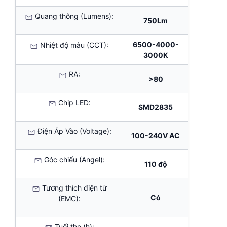
Quang thông (Lumens):
750Lm
6500-4000-
Nhiệt độ màu (CCT):
3000K
RA:
>80
Chip LED:
SMD2835
Điện Áp Vào (Voltage):
100-240V AC
Góc chiếu (Angel):
110 độ
Tương thích điện từ
Có
(EMC):
Tuổi thọ (h):