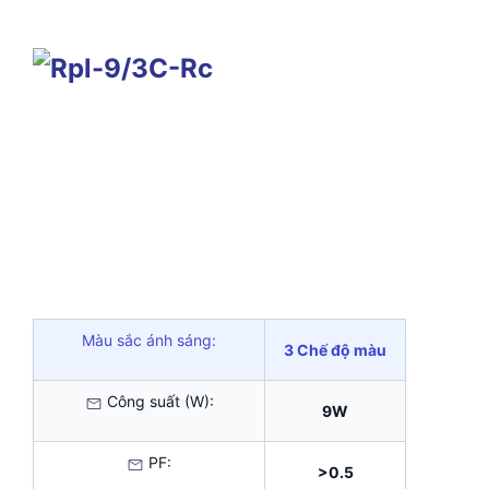
Màu sắc ánh sáng:
3 Chế độ màu
Công suất (W):
9W
PF:
>0.5