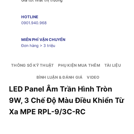
Giá tốt nhất thị trường
HOTLINE
0901.940.968
MIỄN PHÍ VẬN CHUYỂN
Đơn hàng > 3 triệu
THÔNG SỐ KỸ THUẬT
PHỤ KIỆN MUA THÊM
TÀI LIỆU
BÌNH LUẬN & ĐÁNH GIÁ
VIDEO
LED Panel Âm Trần Hình Tròn
9W, 3 Chế Độ Màu Điều Khiển Từ
Xa MPE RPL-9/3C-RC