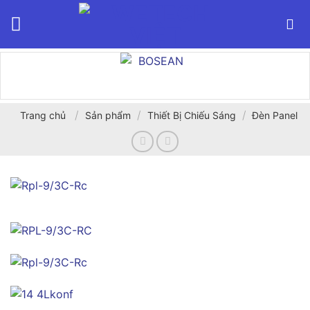
Bỏ
qua
nội
dung
/
/
/
Trang chủ
Sản phẩm
Thiết Bị Chiếu Sáng
Đèn Panel