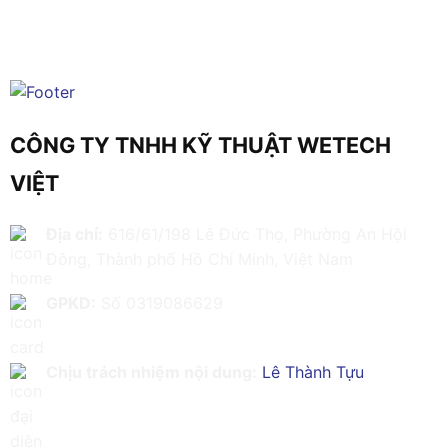
CÔNG TY TNHH KỸ THUẬT WETECH
VIỆT
Địa chỉ:
616/61/198 Lê Đức Thọ, Phường An Hội
Đông, Thành phố Hồ Chí Minh, Việt Nam
GPKD:
Số 0319086629
Chịu trách nhiệm nội dung:
Lê Thành Tựu