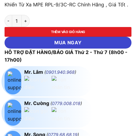
Khiển Từ Xa MPE RPL-9/3C-RC Chính Hãng , Giá Tốt .
LED Panel Âm Trần Hình Tròn 9W, 3 Chế Độ Màu Điều Khiển T
THÊM VÀO GIỎ HÀNG
MUA NGAY
HỖ TRỢ ĐẶT HÀNG/BÁO GIÁ Thứ 2 - Thứ 7 (8h00 -
17h00)
Mr. Lâm
(
0901.940.968
)
Mr. Cường
(
0779.008.018
)
Mr. Song
(
0779.68.68.19
)