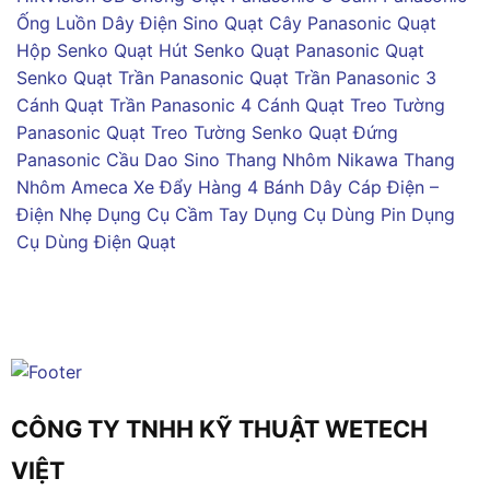
Ống Luồn Dây Điện Sino
Quạt Cây Panasonic
Quạt
Hộp Senko
Quạt Hút Senko
Quạt Panasonic
Quạt
Senko
Quạt Trần Panasonic
Quạt Trần Panasonic 3
Cánh
Quạt Trần Panasonic 4 Cánh
Quạt Treo Tường
Panasonic
Quạt Treo Tường Senko
Quạt Đứng
Panasonic
Cầu Dao Sino
Thang Nhôm Nikawa
Thang
Nhôm Ameca
Xe Đẩy Hàng 4 Bánh
Dây Cáp Điện –
Điện Nhẹ
Dụng Cụ Cầm Tay
Dụng Cụ Dùng Pin
Dụng
Cụ Dùng Điện
Quạt
CÔNG TY TNHH KỸ THUẬT WETECH
VIỆT