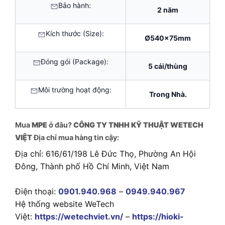
Bảo hành:
2 năm
Kích thước (Size):
Ø540x75mm
Đóng gói (Package):
5 cái/thùng
Môi trường hoạt động:
Trong Nhà.
Mua
MPE
ở đâu?
CÔNG TY TNHH KỸ THUẬT WETECH
VIỆT
Địa chỉ mua hàng tin cậy:
Địa chỉ: 616/61/198 Lê Đức Thọ, Phường An Hội
Đông, Thành phố Hồ Chí Minh, Việt Nam
Điện thoại:
0901.940.968
–
0949.940.967
Hệ thống website WeTech
Việt:
https://wetechviet.vn/
–
https://hioki-