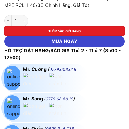
MPE RCLH-40/3C Chính Hãng, Giá Tốt.
LED Ốp Nổi Trang Trí Mặt Tròn 40W - 3 Chế Độ Màu MPE RCL
THÊM VÀO GIỎ HÀNG
MUA NGAY
HỖ TRỢ ĐẶT HÀNG/BÁO GIÁ Thứ 2 - Thứ 7 (8h00 -
17h00)
Mr. Cường
(
0779.008.018
)
Mr. Song
(
0779.68.68.19
)
Mr. Quân
(
0909.346.736
)