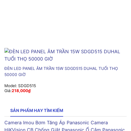
ĐÈN LED PANEL ÂM TRẦN 15W SDGD515 DUHAL TUỔI THỌ
50000 GIỜ
Model:
SDGD515
Giá:
218,000
₫
SẢN PHẨM HAY TÌM KIẾM
Camera Imou
Bơm Tăng Áp Panasonic
Camera
HiKVision
CB Chống Giật Panasonic
Ổ Cắm Panasonic