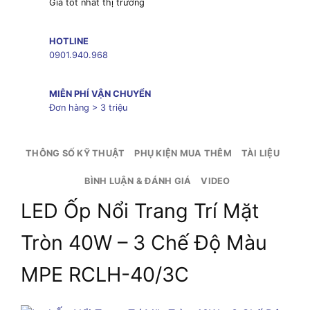
Giá tốt nhất thị trường
HOTLINE
0901.940.968
MIỄN PHÍ VẬN CHUYỂN
Đơn hàng > 3 triệu
THÔNG SỐ KỸ THUẬT
PHỤ KIỆN MUA THÊM
TÀI LIỆU
BÌNH LUẬN & ĐÁNH GIÁ
VIDEO
LED Ốp Nổi Trang Trí Mặt
Tròn 40W – 3 Chế Độ Màu
MPE RCLH-40/3C