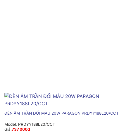
ĐÈN ÂM TRẦN ĐỔI MÀU 20W PARAGON PRDYY188L20/CCT
Model:
PRDYY188L20/CCT
Giá:
737,000
₫