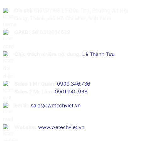
Địa chỉ:
616/61/198 Lê Đức Thọ, Phường An Hội
Đông, Thành phố Hồ Chí Minh, Việt Nam
GPKD:
Số 0319086629
Chịu trách nhiệm nội dung:
Lê Thành Tựu
Sales 1 Mr Quân:
0909.346.736
Sales 2 Mr Lâm:
0901.940.968
Email:
sales@wetechviet.vn
Website:
www.wetechviet.vn