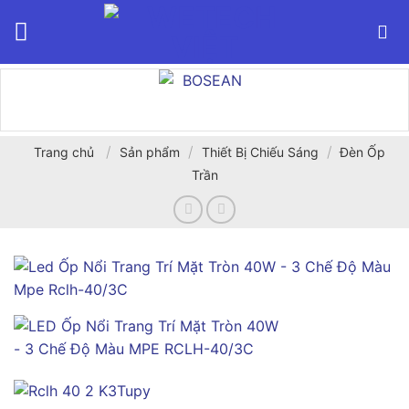
Bỏ
qua
nội
dung
/
/
/
Trang chủ
Sản phẩm
Thiết Bị Chiếu Sáng
Đèn Ốp
Trần