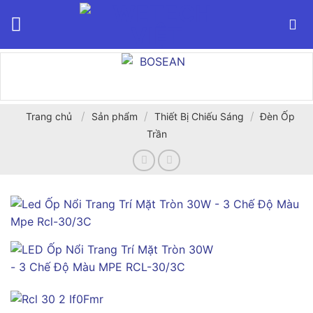
Bỏ
qua
nội
dung
/
/
/
Trang chủ
Sản phẩm
Thiết Bị Chiếu Sáng
Đèn Ốp
Trần