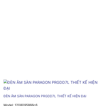
ĐÈN ÂM SÀN PARAGON PRGDD7L THIẾT KẾ HIỆN ĐẠI
Model:
1208095866c6