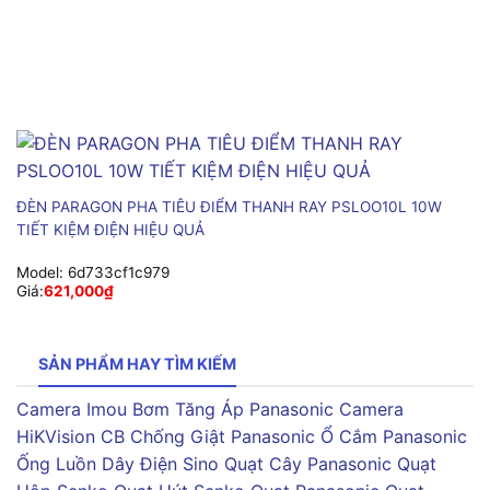
ĐÈN PARAGON PHA TIÊU ĐIỂM THANH RAY PSLOO10L 10W
TIẾT KIỆM ĐIỆN HIỆU QUẢ
Model:
6d733cf1c979
Giá:
621,000
₫
SẢN PHẨM HAY TÌM KIẾM
Camera Imou
Bơm Tăng Áp Panasonic
Camera
HiKVision
CB Chống Giật Panasonic
Ổ Cắm Panasonic
Ống Luồn Dây Điện Sino
Quạt Cây Panasonic
Quạt