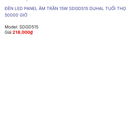
ĐÈN LED PANEL ÂM TRẦN 15W SDGD515 DUHAL TUỔI THỌ
50000 GIỜ
Model:
SDGD515
Giá:
218,000
₫