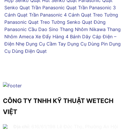
Hộp Senko
Quạt Hút Senko
Quạt Panasonic
Quạt
Senko
Quạt Trần Panasonic
Quạt Trần Panasonic 3
Cánh
Quạt Trần Panasonic 4 Cánh
Quạt Treo Tường
Panasonic
Quạt Treo Tường Senko
Quạt Đứng
Panasonic
Cầu Dao Sino
Thang Nhôm Nikawa
Thang
Nhôm Ameca
Xe Đẩy Hàng 4 Bánh
Dây Cáp Điện –
Điện Nhẹ
Dụng Cụ Cầm Tay
Dụng Cụ Dùng Pin
Dụng
Cụ Dùng Điện
Quạt
CÔNG TY TNHH KỸ THUẬT WETECH
VIỆT
Địa chỉ:
616/61/198 Lê Đức Thọ, Phường An Hội