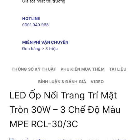
Giá tốt nhất thị trường
HOTLINE
0901.940.968
MIỄN PHÍ VẬN CHUYỂN
Đơn hàng > 3 triệu
THÔNG SỐ KỸ THUẬT
PHỤ KIỆN MUA THÊM
TÀI LIỆU
BÌNH LUẬN & ĐÁNH GIÁ
VIDEO
LED Ốp Nổi Trang Trí Mặt
Tròn 30W – 3 Chế Độ Màu
MPE RCL-30/3C