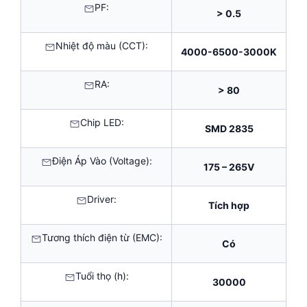
PF:
> 0.5
Nhiệt độ màu (CCT):
4000-6500-3000K
RA:
> 80
Chip LED:
SMD 2835
Điện Áp Vào (Voltage):
175 – 265V
Driver:
Tích hợp
Tương thích điện từ (EMC):
Có
Tuổi thọ (h):
30000