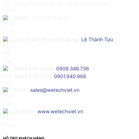
Đông, Thành phố Hồ Chí Minh, Việt Nam
GPKD:
Số 0319086629
Chịu trách nhiệm nội dung:
Lê Thành Tựu
Sales 1 Mr Quân:
0909.346.736
Sales 2 Mr Lâm:
0901.940.968
Email:
sales@wetechviet.vn
Website:
www.wetechviet.vn
HỖ TRỢ KHÁCH HÀNG