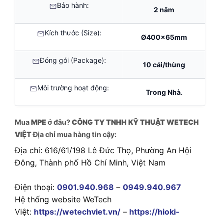
Bảo hành:
2 năm
Kích thước (Size):
Ø400x65mm
Đóng gói (Package):
10 cái/thùng
Môi trường hoạt động:
Trong Nhà.
Mua
MPE
ở đâu?
CÔNG TY TNHH KỸ THUẬT WETECH
VIỆT
Địa chỉ mua hàng tin cậy:
Địa chỉ: 616/61/198 Lê Đức Thọ, Phường An Hội
Đông, Thành phố Hồ Chí Minh, Việt Nam
Điện thoại:
0901.940.968
–
0949.940.967
Hệ thống website WeTech
Việt:
https://wetechviet.vn/
–
https://hioki-