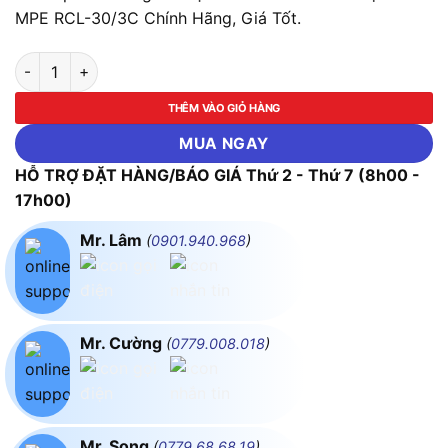
MPE RCL-30/3C Chính Hãng, Giá Tốt.
LED Ốp Nổi Trang Trí Mặt Tròn 30W - 3 Chế Độ Màu MPE RCL-
THÊM VÀO GIỎ HÀNG
MUA NGAY
HỖ TRỢ ĐẶT HÀNG/BÁO GIÁ Thứ 2 - Thứ 7 (8h00 -
17h00)
Mr. Lâm
(
0901.940.968
)
Mr. Cường
(
0779.008.018
)
Mr. Song
(
0779.68.68.19
)