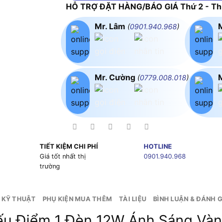
HỖ TRỢ ĐẶT HÀNG/BÁO GIÁ Thứ 2 - Thứ
Mr. Lâm
(
0901.940.968
)
Mr. Cường
(
0779.008.018
)
TIẾT KIỆM CHI PHÍ
HOTLINE
g
Giá tốt nhất thị
0901.940.968
trường
 KỸ THUẬT
PHỤ KIỆN MUA THÊM
TÀI LIỆU
BÌNH LUẬN & ĐÁNH G
ếu Điểm 1 Đèn 12W Ánh Sáng Vàn