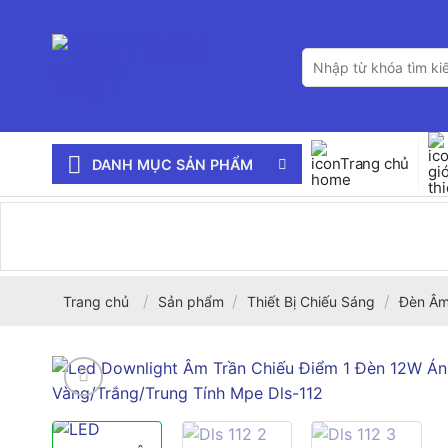
Bỏ
qua
Tìm
nội
kiếm:
dung
Trang chủ
DANH MỤC SẢN PHẨM
/
/
/
Trang chủ
Sản phẩm
Thiết Bị Chiếu Sáng
Đèn Âm