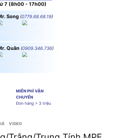
 7 (8h00 - 17h00)
Mr. Song
(
0779.68.68.19
)
Mr. Quân
(
0909.346.736
)
MIỄN PHÍ VẬN
CHUYỂN
Đơn hàng > 3 triệu
IÁ
VIDEO
g/Trắng/Trung Tính MPE