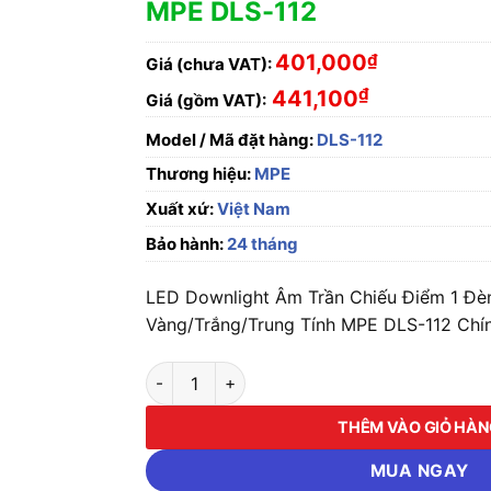
MPE DLS-112
401,000
₫
Giá (chưa VAT):
₫
441,100
Giá (gồm VAT):
Model / Mã đặt hàng:
DLS-112
Thương hiệu:
MPE
Xuất xứ:
Việt Nam
Bảo hành:
24 tháng
LED Downlight Âm Trần Chiếu Điểm 1 Đ
Vàng/Trắng/Trung Tính MPE DLS-112 Chín
LED Downlight Âm Trần Chiếu Điểm 1 Đèn 12
THÊM VÀO GIỎ HÀ
MUA NGAY