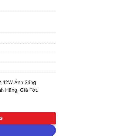
èn 12W Ánh Sáng
h Hãng, Giá Tốt.
W Ánh Sáng Vàng/Trắng/Trung Tính MPE DLS-112 số lượng
NG