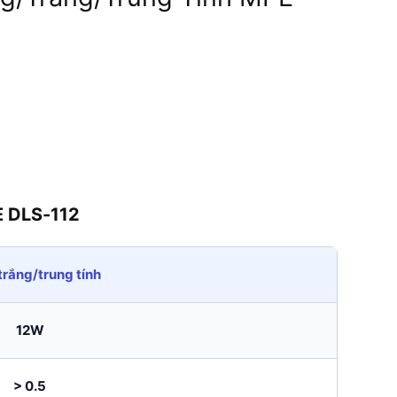
E DLS-112
rắng/trung tính
12W
> 0.5