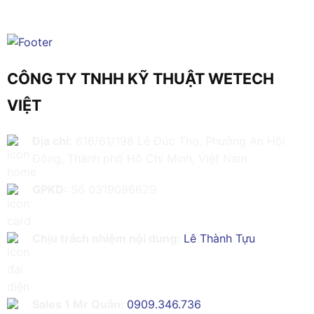
CÔNG TY TNHH KỸ THUẬT WETECH
VIỆT
Địa chỉ:
616/61/198 Lê Đức Thọ, Phường An Hội
Đông, Thành phố Hồ Chí Minh, Việt Nam
GPKD:
Số 0319086629
Chịu trách nhiệm nội dung:
Lê Thành Tựu
Sales 1 Mr Quân:
0909.346.736