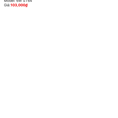
Model:
6W ST64
Giá:
103,000
₫