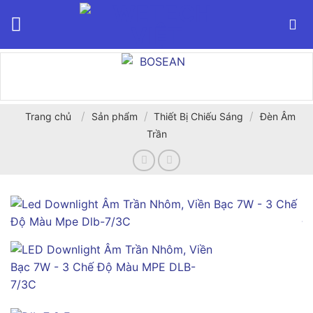
Bỏ
qua
nội
dung
/
/
/
Trang chủ
Sản phẩm
Thiết Bị Chiếu Sáng
Đèn Âm
Trần