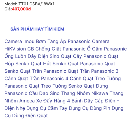
Model:
TT01 CSBA/18WX1
Giá:
407,000
₫
SẢN PHẨM HAY TÌM KIẾM
Camera Imou
Bơm Tăng Áp Panasonic
Camera
HiKVision
CB Chống Giật Panasonic
Ổ Cắm Panasonic
Ống Luồn Dây Điện Sino
Quạt Cây Panasonic
Quạt
Hộp Senko
Quạt Hút Senko
Quạt Panasonic
Quạt
Senko
Quạt Trần Panasonic
Quạt Trần Panasonic 3
Cánh
Quạt Trần Panasonic 4 Cánh
Quạt Treo Tường
Panasonic
Quạt Treo Tường Senko
Quạt Đứng
Panasonic
Cầu Dao Sino
Thang Nhôm Nikawa
Thang
Nhôm Ameca
Xe Đẩy Hàng 4 Bánh
Dây Cáp Điện –
Điện Nhẹ
Dụng Cụ Cầm Tay
Dụng Cụ Dùng Pin
Dụng
Cụ Dùng Điện
Quạt