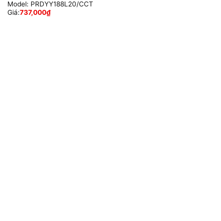
Model:
PRDYY188L20/CCT
Giá:
737,000
₫