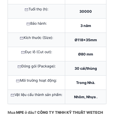
Tuổi thọ (h):
30000
Bảo hành:
3 năm
Kích thước (Size):
Ø118x35mm
Đục lỗ (Cut out):
Ø80 mm
Đóng gói (Package):
30 cái/thùng
Môi trường hoạt động:
Trong Nhà.
Vật liệu cấu thành sản phẩm:
Nhôm, Nhựa .
Mua
MPE
ở đâu?
CÔNG TY TNHH KỸ THUẬT WETECH