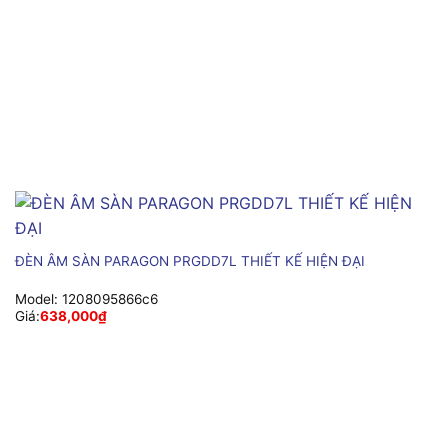
ĐÈN ÂM SÀN PARAGON PRGDD7L THIẾT KẾ HIỆN ĐẠI
Model:
1208095866c6
Giá:
638,000
₫