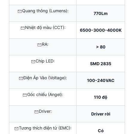
Quang thông (Lumens):
770Lm
Nhiệt độ màu (CCT):
6500-3000-4000K
RA:
> 80
Chip LED:
SMD 2835
Điện Áp Vào (Voltage):
100-240VAC
Góc chiếu (Angel):
110 độ
Driver:
Driver rời
Tương thích điện từ (EMC):
Có