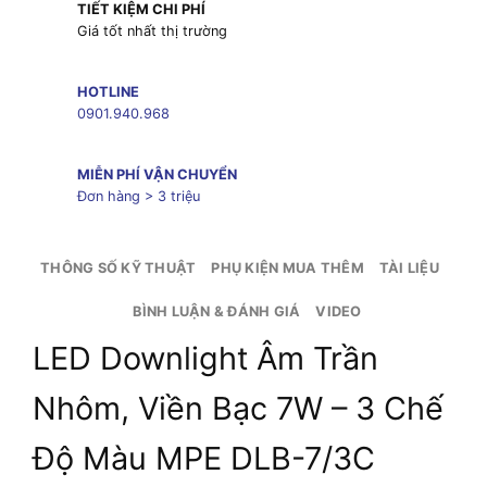
TIẾT KIỆM CHI PHÍ
Giá tốt nhất thị trường
HOTLINE
0901.940.968
MIỄN PHÍ VẬN CHUYỂN
Đơn hàng > 3 triệu
THÔNG SỐ KỸ THUẬT
PHỤ KIỆN MUA THÊM
TÀI LIỆU
BÌNH LUẬN & ĐÁNH GIÁ
VIDEO
LED Downlight Âm Trần
Nhôm, Viền Bạc 7W – 3 Chế
Độ Màu MPE DLB-7/3C