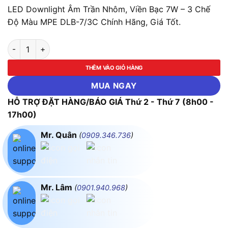
LED Downlight Âm Trần Nhôm, Viền Bạc 7W – 3 Chế
Độ Màu MPE DLB-7/3C Chính Hãng, Giá Tốt.
LED Downlight Âm Trần Nhôm, Viền Bạc 7W - 3 Chế Độ Màu M
THÊM VÀO GIỎ HÀNG
MUA NGAY
HỖ TRỢ ĐẶT HÀNG/BÁO GIÁ Thứ 2 - Thứ 7 (8h00 -
17h00)
Mr. Quân
(
0909.346.736
)
Mr. Lâm
(
0901.940.968
)