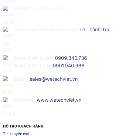
GPKD:
Số 0319086629
Chịu trách nhiệm nội dung:
Lê Thành Tựu
Sales 1 Mr Quân:
0909.346.736
Sales 2 Mr Lâm:
0901.940.968
Email:
sales@wetechviet.vn
Website:
www.wetechviet.vn
HỖ TRỢ KHÁCH HÀNG
Tin khuyến mại