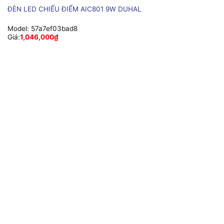
ĐÈN LED CHIẾU ĐIỂM AIC801 9W DUHAL
Model:
57a7ef03bad8
Giá:
1,046,000
₫