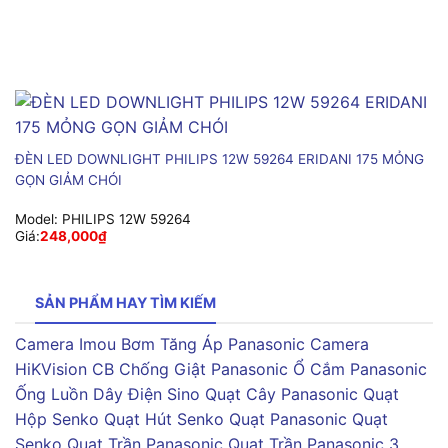
ĐÈN LED DOWNLIGHT PHILIPS 12W 59264 ERIDANI 175 MỎNG
GỌN GIẢM CHÓI
Model:
PHILIPS 12W 59264
Giá:
248,000
₫
SẢN PHẨM HAY TÌM KIẾM
Camera Imou
Bơm Tăng Áp Panasonic
Camera
HiKVision
CB Chống Giật Panasonic
Ổ Cắm Panasonic
Ống Luồn Dây Điện Sino
Quạt Cây Panasonic
Quạt
Hộp Senko
Quạt Hút Senko
Quạt Panasonic
Quạt
Senko
Quạt Trần Panasonic
Quạt Trần Panasonic 3