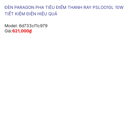
ĐÈN PARAGON PHA TIÊU ĐIỂM THANH RAY PSLOO10L 10W
TIẾT KIỆM ĐIỆN HIỆU QUẢ
Model:
6d733cf1c979
Giá:
621,000
₫