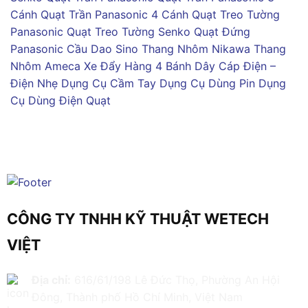
Cánh
Quạt Trần Panasonic 4 Cánh
Quạt Treo Tường
Panasonic
Quạt Treo Tường Senko
Quạt Đứng
Panasonic
Cầu Dao Sino
Thang Nhôm Nikawa
Thang
Nhôm Ameca
Xe Đẩy Hàng 4 Bánh
Dây Cáp Điện –
Điện Nhẹ
Dụng Cụ Cầm Tay
Dụng Cụ Dùng Pin
Dụng
Cụ Dùng Điện
Quạt
CÔNG TY TNHH KỸ THUẬT WETECH
VIỆT
Địa chỉ:
616/61/198 Lê Đức Thọ, Phường An Hội
Đông, Thành phố Hồ Chí Minh, Việt Nam