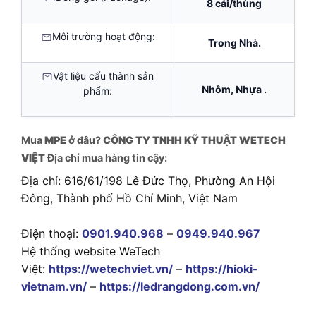
8 cái/thùng
Môi trường hoạt động:
Trong Nhà.
Vật liệu cấu thành sản
Nhôm, Nhựa .
phẩm:
Mua
MPE
ở đâu?
CÔNG TY TNHH KỸ THUẬT WETECH
VIỆT
Địa chỉ mua hàng tin cậy:
Địa chỉ: 616/61/198 Lê Đức Thọ, Phường An Hội
Đông, Thành phố Hồ Chí Minh, Việt Nam
Điện thoại:
0901.940.968
–
0949.940.967
Hệ thống website WeTech
Việt:
https://wetechviet.vn/
–
https://hioki-
vietnam.vn/
–
https://ledrangdong.com.vn/