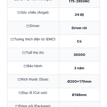
175-265VAC
Góc chiếu (Angel):
24 độ
Driver:
Driver rời
Tương thích điện từ (EMC):
Có
Tuổi thọ (h):
30000
Bảo hành:
2 năm
Kích thước (Size):
Ø200x170mm
Đục lỗ (Cut out):
Ø188mm
Đóng gói (Package):