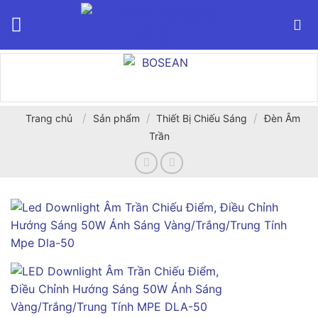
Bỏ
qua
nội
dung
/
/
/
Trang chủ
Sản phẩm
Thiết Bị Chiếu Sáng
Đèn Âm
Trần