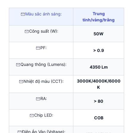
Trung
Màu sắc ánh sáng:
tính/vàng/trắng
Công suất (W):
50W
PF:
> 0.9
Quang thông (Lumens):
4350 Lm
3000K/4000K/6000
Nhiệt độ màu (CCT):
K
RA:
> 80
Chip LED:
COB
Điện Áp Vào (Voltage):