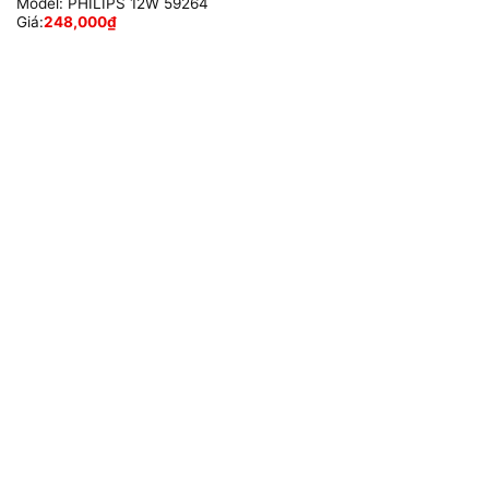
Model:
PHILIPS 12W 59264
Giá:
248,000
₫