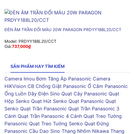
ĐÈN ÂM TRẦN ĐỔI MÀU 20W PARAGON PRDYY188L20/CCT
Model:
PRDYY188L20/CCT
Giá:
737,000
₫
SẢN PHẨM HAY TÌM KIẾM
Camera Imou
Bơm Tăng Áp Panasonic
Camera
HiKVision
CB Chống Giật Panasonic
Ổ Cắm Panasonic
Ống Luồn Dây Điện Sino
Quạt Cây Panasonic
Quạt
Hộp Senko
Quạt Hút Senko
Quạt Panasonic
Quạt
Senko
Quạt Trần Panasonic
Quạt Trần Panasonic 3
Cánh
Quạt Trần Panasonic 4 Cánh
Quạt Treo Tường
Panasonic
Quạt Treo Tường Senko
Quạt Đứng
Panasonic
Cầu Dao Sino
Thang Nhôm Nikawa
Thang