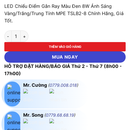
LED Chiếu Điểm Gắn Ray Màu Đen 8W Ánh Sáng
Vàng/Trắng/Trung Tính MPE TSLB2-8 Chính Hãng, Giá
Tốt.
LED Chiếu Điểm Gắn Ray Màu Đen 8W Ánh Sáng Vàng/Trắng/T
THÊM VÀO GIỎ HÀNG
MUA NGAY
HỖ TRỢ ĐẶT HÀNG/BÁO GIÁ Thứ 2 - Thứ 7 (8h00 -
17h00)
Mr. Cường
(
0779.008.018
)
Mr. Song
(
0779.68.68.19
)