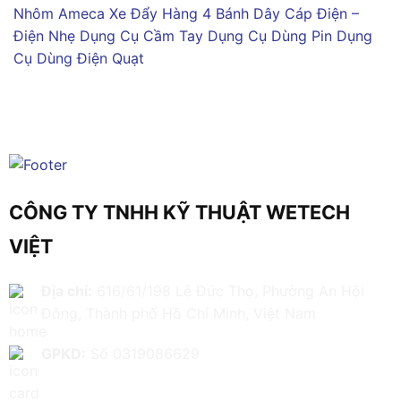
Nhôm Ameca
Xe Đẩy Hàng 4 Bánh
Dây Cáp Điện –
Điện Nhẹ
Dụng Cụ Cầm Tay
Dụng Cụ Dùng Pin
Dụng
Cụ Dùng Điện
Quạt
CÔNG TY TNHH KỸ THUẬT WETECH
VIỆT
Địa chỉ:
616/61/198 Lê Đức Thọ, Phường An Hội
Đông, Thành phố Hồ Chí Minh, Việt Nam
GPKD:
Số 0319086629