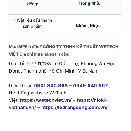
Trong Nhà.
động:
Vật liệu cấu thành
Nhôm, Nhựa .
sản phẩm:
Mua
MPE
ở đâu?
CÔNG TY TNHH KỸ THUẬT WETECH
VIỆT
Địa chỉ mua hàng tin cậy:
Địa chỉ: 616/61/198 Lê Đức Thọ, Phường An Hội
Đông, Thành phố Hồ Chí Minh, Việt Nam
Điện thoại:
0901.940.968
–
0949.940.967
Hệ thống website WeTech
Việt:
https://wetechviet.vn/
–
https://hioki-
vietnam.vn/
–
https://ledrangdong.com.vn/