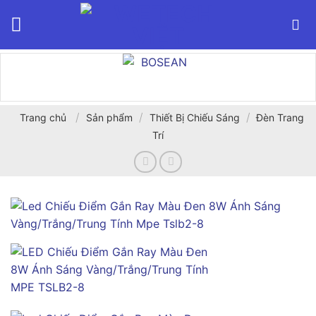
Bỏ
qua
nội
dung
/
/
/
Trang chủ
Sản phẩm
Thiết Bị Chiếu Sáng
Đèn Trang
Trí