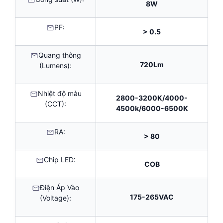
8W
PF:
> 0.5
Quang thông
720Lm
(Lumens):
Nhiệt độ màu
2800-3200K/4000-
(CCT):
4500k/6000-6500K
RA:
> 80
Chip LED:
COB
Điện Áp Vào
175-265VAC
(Voltage):