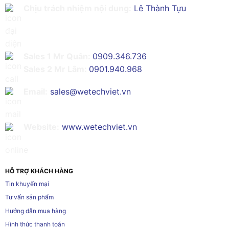
Chịu trách nhiệm nội dung:
Lê Thành Tựu
Sales 1 Mr Quân:
0909.346.736
Sales 2 Mr Lâm:
0901.940.968
Email:
sales@wetechviet.vn
Website:
www.wetechviet.vn
HỖ TRỢ KHÁCH HÀNG
Tin khuyến mại
Tư vấn sản phẩm
Hướng dẫn mua hàng
Hình thức thanh toán