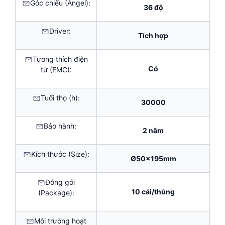
Góc chiếu (Angel):
36 độ
Driver:
Tích hợp
Tương thích điện
Có
từ (EMC):
Tuổi thọ (h):
30000
Bảo hành:
2 năm
Kích thước (Size):
Ø50x195mm
Đóng gói
10 cái/thùng
(Package):
Môi trường hoạt