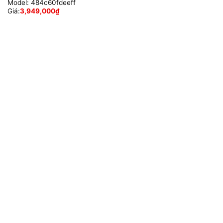
Model:
484c60fdeeff
Giá:
3,949,000
₫