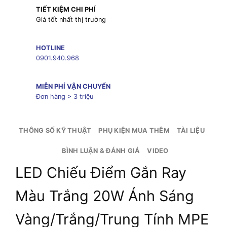
TIẾT KIỆM CHI PHÍ
Giá tốt nhất thị trường
HOTLINE
0901.940.968
MIỄN PHÍ VẬN CHUYỂN
Đơn hàng > 3 triệu
THÔNG SỐ KỸ THUẬT
PHỤ KIỆN MUA THÊM
TÀI LIỆU
BÌNH LUẬN & ĐÁNH GIÁ
VIDEO
LED Chiếu Điểm Gắn Ray
Màu Trắng 20W Ánh Sáng
Vàng/Trắng/Trung Tính MPE