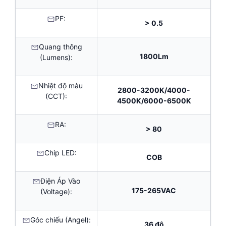
PF:
> 0.5
Quang thông
1800Lm
(Lumens):
Nhiệt độ màu
2800-3200K/4000-
(CCT):
4500K/6000-6500K
RA:
> 80
Chip LED:
COB
Điện Áp Vào
175-265VAC
(Voltage):
Góc chiếu (Angel):
36 độ