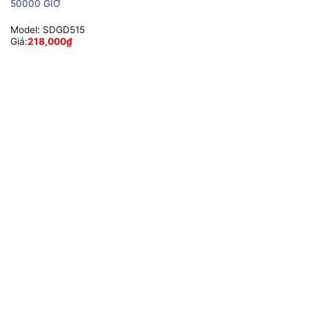
50000 GIỜ
Model:
SDGD515
Giá:
218,000
₫