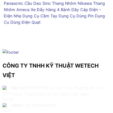
Panasonic
Cầu Dao Sino
Thang Nhôm Nikawa
Thang
Nhôm Ameca
Xe Đẩy Hàng 4 Bánh
Dây Cáp Điện –
Điện Nhẹ
Dụng Cụ Cầm Tay
Dụng Cụ Dùng Pin
Dụng
Cụ Dùng Điện
Quạt
CÔNG TY TNHH KỸ THUẬT WETECH
VIỆT
Địa chỉ:
616/61/198 Lê Đức Thọ, Phường An Hội
Đông, Thành phố Hồ Chí Minh, Việt Nam
GPKD:
Số 0319086629