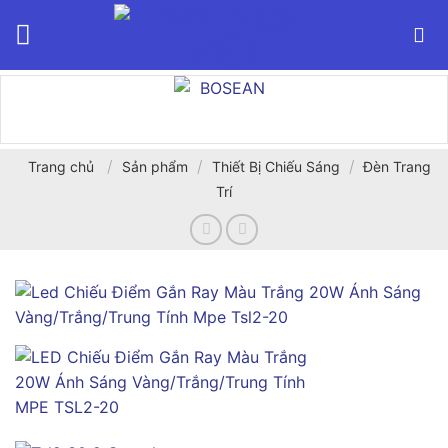
Bỏ
qua
nội
dung
/
/
/
Trang chủ
Sản phẩm
Thiết Bị Chiếu Sáng
Đèn Trang
Trí