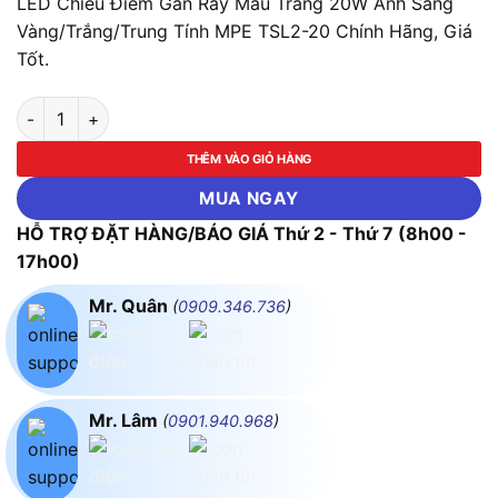
LED Chiếu Điểm Gắn Ray Màu Trắng 20W Ánh Sáng
Vàng/Trắng/Trung Tính MPE TSL2-20 Chính Hãng, Giá
Tốt.
LED Chiếu Điểm Gắn Ray Màu Trắng 20W Ánh Sáng Vàng/Trắn
THÊM VÀO GIỎ HÀNG
MUA NGAY
HỖ TRỢ ĐẶT HÀNG/BÁO GIÁ Thứ 2 - Thứ 7 (8h00 -
17h00)
Mr. Quân
(
0909.346.736
)
Mr. Lâm
(
0901.940.968
)