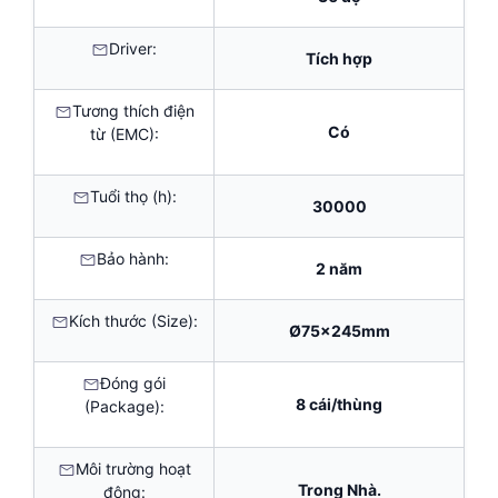
Driver:
Tích hợp
Tương thích điện
Có
từ (EMC):
Tuổi thọ (h):
30000
Bảo hành:
2 năm
Kích thước (Size):
Ø75x245mm
Đóng gói
8 cái/thùng
(Package):
Môi trường hoạt
Trong Nhà.
động: