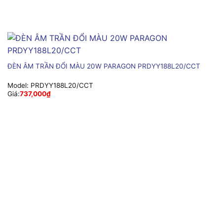
ĐÈN ÂM TRẦN ĐỔI MÀU 20W PARAGON PRDYY188L20/CCT
Model:
PRDYY188L20/CCT
Giá:
737,000
₫