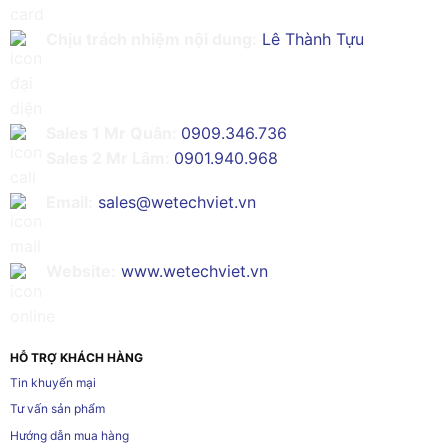
Chịu trách nhiệm nội dung:
Lê Thành Tựu
Sales 1 Mr Quân:
0909.346.736
Sales 2 Mr Lâm:
0901.940.968
Email:
sales@wetechviet.vn
Website:
www.wetechviet.vn
HỖ TRỢ KHÁCH HÀNG
Tin khuyến mại
Tư vấn sản phẩm
Hướng dẫn mua hàng