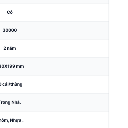
Có
30000
2 năm
80X199 mm
0 cái/thùng
Trong Nhà.
hôm, Nhựa .