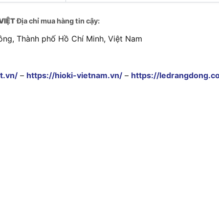
VIỆT
Địa chỉ mua hàng tin cậy:
ông, Thành phố Hồ Chí Minh, Việt Nam
t.vn/
–
https://hioki-vietnam.vn/
–
https://ledrangdong.c