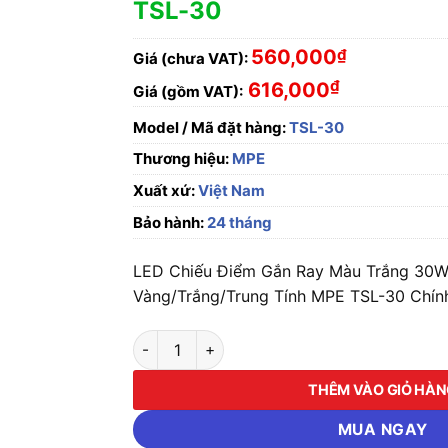
TSL-30
560,000
₫
Giá (chưa VAT):
₫
616,000
Giá (gồm VAT):
Model / Mã đặt hàng:
TSL-30
Thương hiệu:
MPE
Xuất xứ:
Việt Nam
Bảo hành:
24 tháng
LED Chiếu Điểm Gắn Ray Màu Trắng 30W
Vàng/Trắng/Trung Tính MPE TSL-30 Chính
LED Chiếu Điểm Gắn Ray Màu Trắng 30W Ánh
THÊM VÀO GIỎ HÀ
MUA NGAY