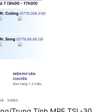
 7 (8h00 - 17h00)
Mr. Cường
(
0779.008.018
)
Mr. Song
(
0779.68.68.19
)
MIỄN PHÍ VẬN
CHUYỂN
Đơn hàng > 3 triệu
IÁ
VIDEO
ng/Trung Tính MPE TSL-30