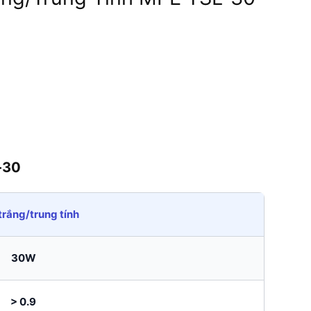
-30
rắng/trung tính
30W
> 0.9