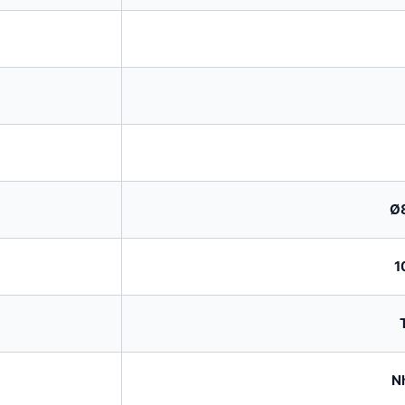
Ø
1
N