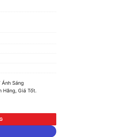
 Ánh Sáng
 Hãng, Giá Tốt.
 Sáng Vàng/Trắng/Trung Tính MPE TSL-30 số lượng
NG