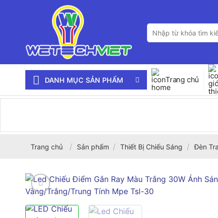
Bỏ
qua
Tìm
nội
kiếm:
dung
Trang chủ
DANH MỤC SẢN PHẨM
/
/
/
Trang chủ
Sản phẩm
Thiết Bị Chiếu Sáng
Đèn Tra