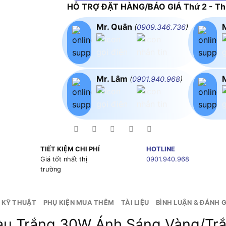
HỖ TRỢ ĐẶT HÀNG/BÁO GIÁ Thứ 2 - Thứ
Mr. Quân
(
0909.346.736
)
Mr. Lâm
(
0901.940.968
)
TIẾT KIỆM CHI PHÍ
HOTLINE
g
Giá tốt nhất thị
0901.940.968
trường
 KỸ THUẬT
PHỤ KIỆN MUA THÊM
TÀI LIỆU
BÌNH LUẬN & ĐÁNH G
àu Trắng 30W Ánh Sáng Vàng/Trắ