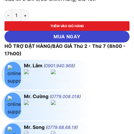
LED Bán Nguyệt Thân Đèn Nhôm-Nhựa 9W Ba Chế Độ Màu MP
THÊM VÀO GIỎ HÀNG
MUA NGAY
HỖ TRỢ ĐẶT HÀNG/BÁO GIÁ Thứ 2 - Thứ 7 (8h00 -
17h00)
Mr. Lâm
(
0901.940.968
)
Mr. Cường
(
0779.008.018
)
Mr. Song
(
0779.68.68.19
)