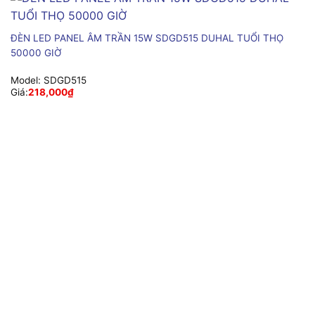
ĐÈN LED PANEL ÂM TRẦN 15W SDGD515 DUHAL TUỔI THỌ
50000 GIỜ
Model:
SDGD515
Giá:
218,000
₫