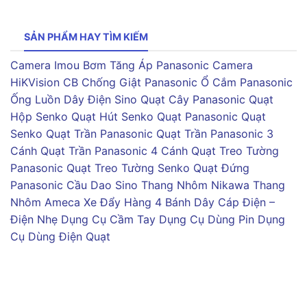
SẢN PHẨM HAY TÌM KIẾM
Camera Imou
Bơm Tăng Áp Panasonic
Camera
HiKVision
CB Chống Giật Panasonic
Ổ Cắm Panasonic
Ống Luồn Dây Điện Sino
Quạt Cây Panasonic
Quạt
Hộp Senko
Quạt Hút Senko
Quạt Panasonic
Quạt
Senko
Quạt Trần Panasonic
Quạt Trần Panasonic 3
Cánh
Quạt Trần Panasonic 4 Cánh
Quạt Treo Tường
Panasonic
Quạt Treo Tường Senko
Quạt Đứng
Panasonic
Cầu Dao Sino
Thang Nhôm Nikawa
Thang
Nhôm Ameca
Xe Đẩy Hàng 4 Bánh
Dây Cáp Điện –
Điện Nhẹ
Dụng Cụ Cầm Tay
Dụng Cụ Dùng Pin
Dụng
Cụ Dùng Điện
Quạt