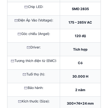
Chip LED:
SMD 2835
Điện Áp Vào (Voltage):
175 – 265V AC
Góc chiếu (Angel):
120 độ
Driver:
Tích hợp
Tương thích điện từ (EMC):
Có
Tuổi thọ (h):
30.000 H
Bảo hành:
2 năm
Kích thước (Size):
300x74x24 mm