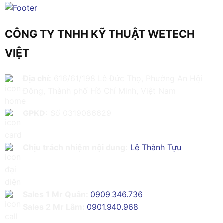
CÔNG TY TNHH KỸ THUẬT WETECH
VIỆT
Địa chỉ:
616/61/198 Lê Đức Thọ, Phường An Hội
Đông, Thành phố Hồ Chí Minh, Việt Nam
GPKD:
Số 0319086629
Chịu trách nhiệm nội dung:
Lê Thành Tựu
Sales 1 Mr Quân:
0909.346.736
Sales 2 Mr Lâm:
0901.940.968