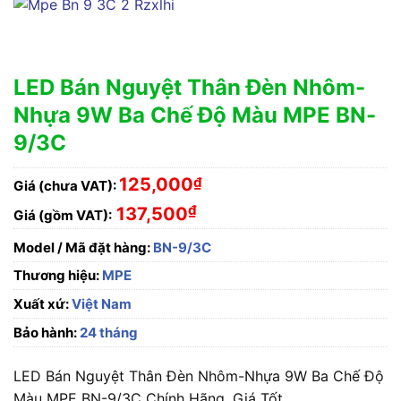
LED Bán Nguyệt Thân Đèn Nhôm-
Nhựa 9W Ba Chế Độ Màu MPE BN-
9/3C
125,000
₫
Giá (chưa VAT):
₫
137,500
Giá (gồm VAT):
Model / Mã đặt hàng:
BN-9/3C
Thương hiệu:
MPE
Xuất xứ:
Việt Nam
Bảo hành:
24 tháng
LED Bán Nguyệt Thân Đèn Nhôm-Nhựa 9W Ba Chế Độ
Màu MPE BN-9/3C Chính Hãng, Giá Tốt.