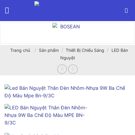
Bỏ
qua
nội
dung
/
/
/
Trang chủ
Sản phẩm
Thiết Bị Chiếu Sáng
LED Bán
Nguyệt