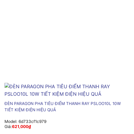
ĐÈN PARAGON PHA TIÊU ĐIỂM THANH RAY PSLOO10L 10W
TIẾT KIỆM ĐIỆN HIỆU QUẢ
Model:
6d733cf1c979
Giá:
621,000
₫