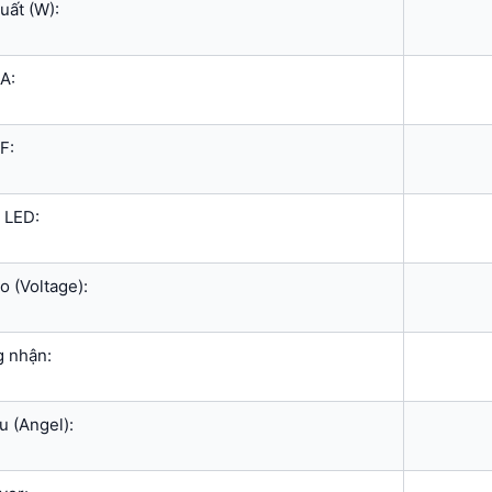
uất (W):
A:
F:
 LED:
o (Voltage):
 nhận:
u (Angel):