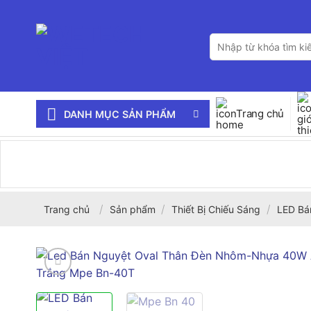
Bỏ
qua
Tìm
nội
kiếm:
dung
Trang chủ
DANH MỤC SẢN PHẨM
/
/
/
Trang chủ
Sản phẩm
Thiết Bị Chiếu Sáng
LED Bá