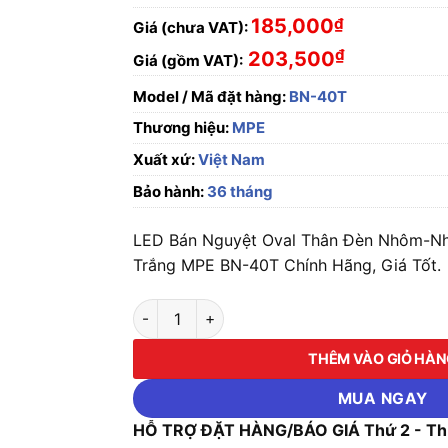
185,000
₫
Giá (chưa VAT):
₫
203,500
Giá (gồm VAT):
Model / Mã đặt hàng:
BN-40T
Thương hiệu:
MPE
Xuất xứ:
Việt Nam
Bảo hành:
36 tháng
LED Bán Nguyệt Oval Thân Đèn Nhôm-N
Trắng MPE BN-40T Chính Hãng, Giá Tốt.
LED Bán Nguyệt Oval Thân Đèn Nhôm-Nhựa 
THÊM VÀO GIỎ HÀ
MUA NGAY
HỖ TRỢ ĐẶT HÀNG/BÁO GIÁ Thứ 2 - Thứ