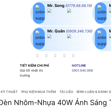
Mr. Song
(
0779.68.68.19
)
Mr. Quân
(
0909.346.736
)
TIẾT KIỆM CHI PHÍ
HOTLINE
g
Giá tốt nhất thị
0901.940.968
trường
 KỸ THUẬT
PHỤ KIỆN MUA THÊM
TÀI LIỆU
BÌNH LUẬN & ĐÁNH G
n Đèn Nhôm-Nhựa 40W Ánh Sáng 