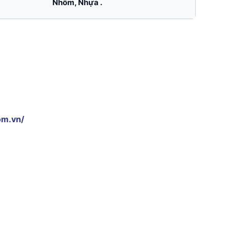
Nhôm, Nhựa .
om.vn/