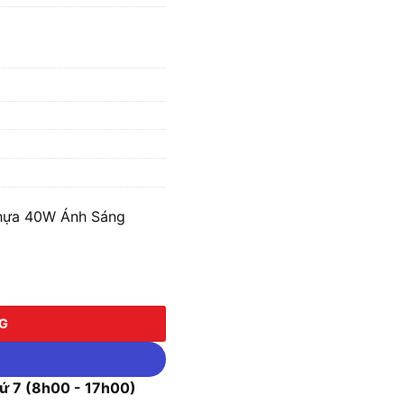
hựa 40W Ánh Sáng
40W Ánh Sáng Trắng MPE BN-40T số lượng
NG
 7 (8h00 - 17h00)