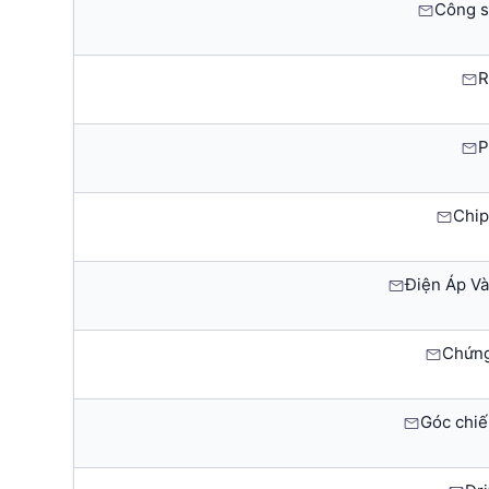
Công s
R
P
Chip
Điện Áp Và
Chứng
Góc chiế