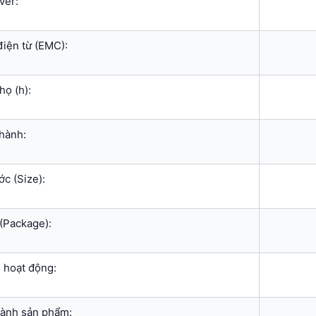
ver:
điện từ (EMC):
họ (h):
hành:
ớc (Size):
(Package):
 hoạt động:
thành sản phẩm: