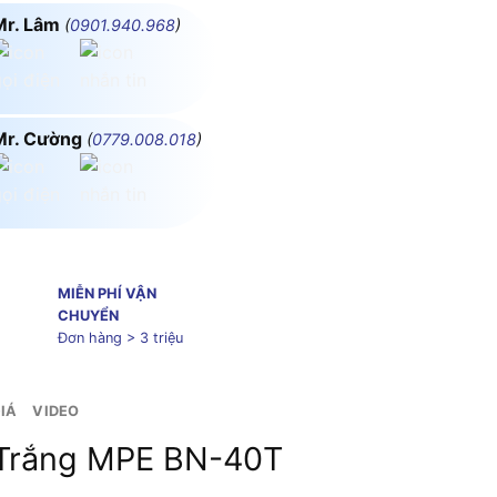
Mr. Lâm
(
0901.940.968
)
Mr. Cường
(
0779.008.018
)
MIỄN PHÍ VẬN
CHUYỂN
Đơn hàng > 3 triệu
IÁ
VIDEO
Trắng MPE BN-40T