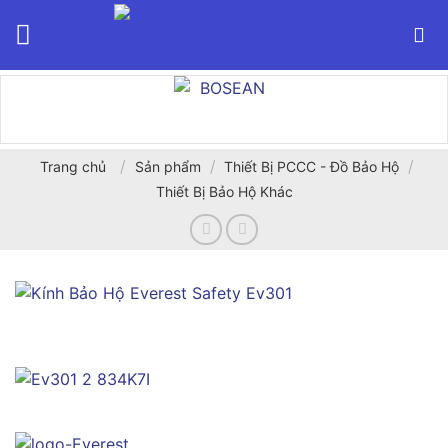
Bỏ
qua
nội
dung
/
/
/
Trang chủ
Sản phẩm
Thiết Bị PCCC - Đồ Bảo Hộ
Thiết Bị Bảo Hộ Khác