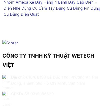
Nhôm Ameca
Xe Đẩy Hàng 4 Bánh
Dây Cáp Điện –
Điện Nhẹ
Dụng Cụ Cầm Tay
Dụng Cụ Dùng Pin
Dụng
Cụ Dùng Điện
Quạt
CÔNG TY TNHH KỸ THUẬT WETECH
VIỆT
Địa chỉ:
616/61/198 Lê Đức Thọ, Phường An Hội
Đông, Thành phố Hồ Chí Minh, Việt Nam
GPKD:
Số 0319086629