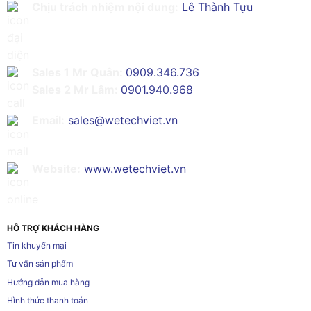
Chịu trách nhiệm nội dung:
Lê Thành Tựu
Sales 1 Mr Quân:
0909.346.736
Sales 2 Mr Lâm:
0901.940.968
Email:
sales@wetechviet.vn
Website:
www.wetechviet.vn
HỖ TRỢ KHÁCH HÀNG
Tin khuyến mại
Tư vấn sản phẩm
Hướng dẫn mua hàng
Hình thức thanh toán