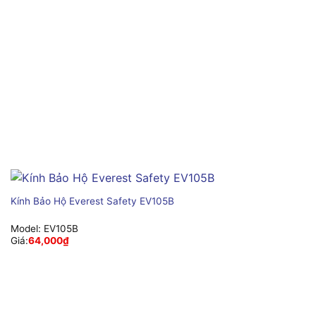
Kính Bảo Hộ Everest Safety EV105B
Model:
EV105B
Giá:
64,000
₫