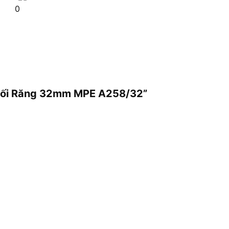
0
p Nối Răng 32mm MPE A258/32”