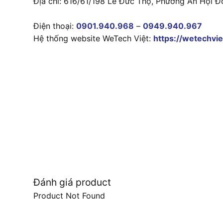
Địa chỉ: 616/61/198 Lê Đức Thọ, Phường An Hội Đ
Điện thoại:
0901.940.968
–
0949.940.967
Hệ thống website WeTech Việt:
https://wetechvie
Đánh giá product
Product Not Found