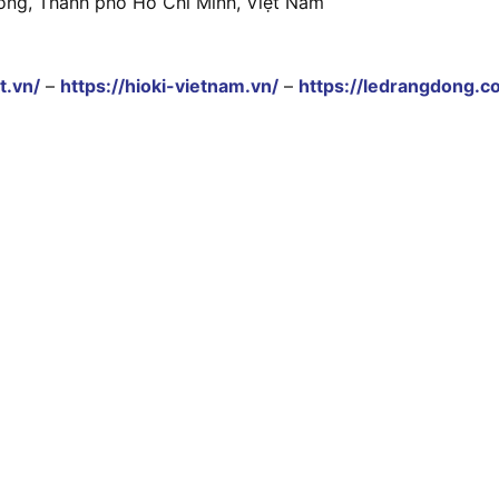
ông, Thành phố Hồ Chí Minh, Việt Nam
t.vn/
–
https://hioki-vietnam.vn/
–
https://ledrangdong.c