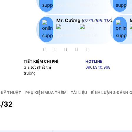
Mr. Cường
(
0779.008.018
)
TIẾT KIỆM CHI PHÍ
HOTLINE
g
Giá tốt nhất thị
0901.940.968
trường
 KỸ THUẬT
PHỤ KIỆN MUA THÊM
TÀI LIỆU
BÌNH LUẬN & ĐÁNH G
/32