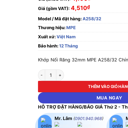
₫
4,510
Giá (gồm VAT):
Model / Mã đặt hàng:
A258/32
Thương hiệu:
MPE
Xuất xứ:
Việt Nam
Bảo hành:
12 Tháng
Khớp Nối Răng 32mm MPE A258/32 Chính 
Khớp Nối Răng 32mm MPE A258/32 số lượng
THÊM VÀO GIỎ HÀ
MUA NGAY
HỖ TRỢ ĐẶT HÀNG/BÁO GIÁ Thứ 2 - Thứ
Mr. Lâm
(
0901.940.968
)