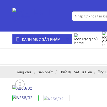
Bỏ
qua
Tìm
nội
kiếm:
dung
Trang chủ
DANH MỤC SẢN PHẨM
/
/
/
Trang chủ
Sản phẩm
Thiết Bị - Vật Tư Điện
Ống Đ