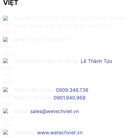
VIỆT
Địa chỉ:
616/61/198 Lê Đức Thọ, Phường An Hội
Đông, Thành phố Hồ Chí Minh, Việt Nam
GPKD:
Số 0319086629
Chịu trách nhiệm nội dung:
Lê Thành Tựu
Sales 1 Mr Quân:
0909.346.736
Sales 2 Mr Lâm:
0901.940.968
Email:
sales@wetechviet.vn
Website:
www.wetechviet.vn