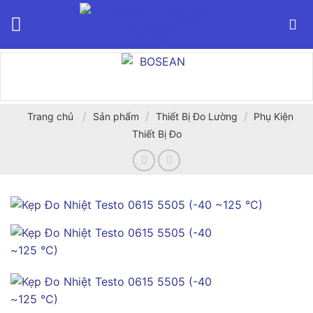
Bỏ
qua
nội
dung
/
/
/
Trang chủ
Sản phẩm
Thiết Bị Đo Lường
Phụ Kiện
Thiết Bị Đo