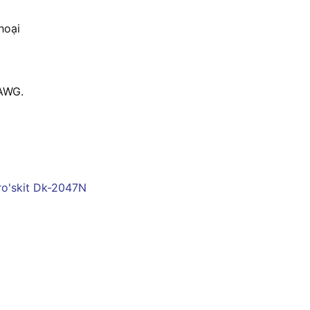
hoại
2AWG.