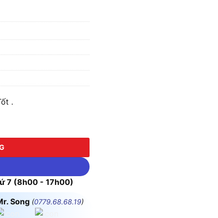
ốt .
NG
 7 (8h00 - 17h00)
Mr. Song
(
0779.68.68.19
)