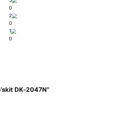
0
2
0
1
0
o’skit DK-2047N”