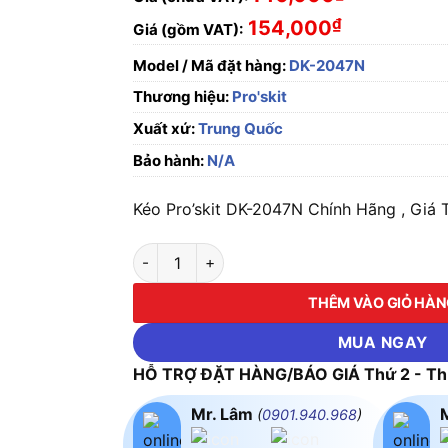
₫
154,000
Giá (gồm VAT):
Model / Mã đặt hàng:
DK-2047N
Thương hiệu:
Pro'skit
Xuất xứ:
Trung Quốc
Bảo hành:
N/A
Kéo Pro’skit DK-2047N Chính Hãng , Giá T
Kéo Pro'skit DK-2047N số lượng
THÊM VÀO GIỎ HÀ
MUA NGAY
HỖ TRỢ ĐẶT HÀNG/BÁO GIÁ Thứ 2 - Thứ
Mr. Lâm
(
0901.940.968
)