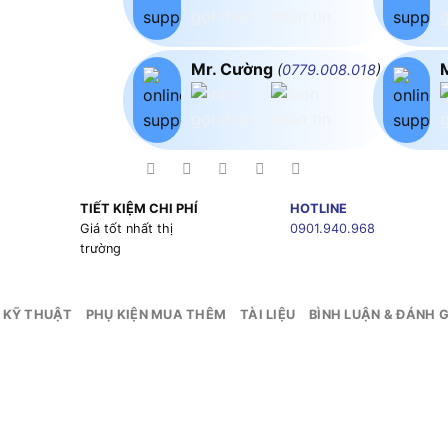
Mr. Cường
(
0779.008.018
)
TIẾT KIỆM CHI PHÍ
HOTLINE
g
Giá tốt nhất thị
0901.940.968
trường
 KỸ THUẬT
PHỤ KIỆN MUA THÊM
TÀI LIỆU
BÌNH LUẬN & ĐÁNH G