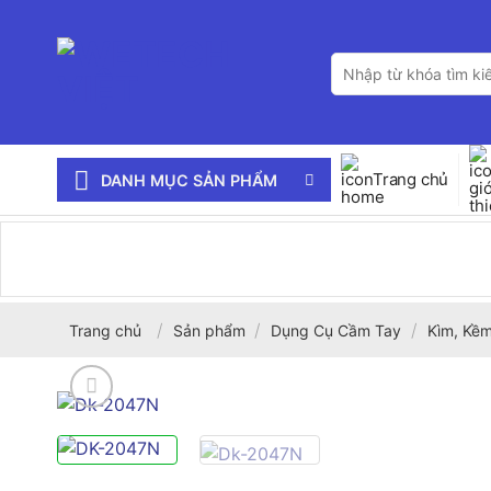
Bỏ
qua
Tìm
nội
kiếm:
dung
Trang chủ
DANH MỤC SẢN PHẨM
/
/
/
Trang chủ
Sản phẩm
Dụng Cụ Cầm Tay
Kìm, Kềm