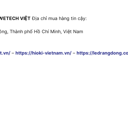
WETECH VIỆT
Địa chỉ mua hàng tin cậy:
ông, Thành phố Hồ Chí Minh, Việt Nam
t.vn/
–
https://hioki-vietnam.vn/
–
https://ledrangdong.c