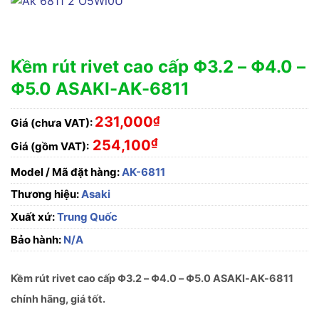
Kềm rút rivet cao cấp Φ3.2 – Φ4.0 –
Φ5.0 ASAKI-AK-6811
231,000
₫
Giá (chưa VAT):
₫
254,100
Giá (gồm VAT):
Model / Mã đặt hàng:
AK-6811
Thương hiệu:
Asaki
Xuất xứ:
Trung Quốc
Bảo hành:
N/A
Kềm rút rivet cao cấp Φ3.2 – Φ4.0 – Φ5.0 ASAKI-AK-6811
chính hãng, giá tốt.