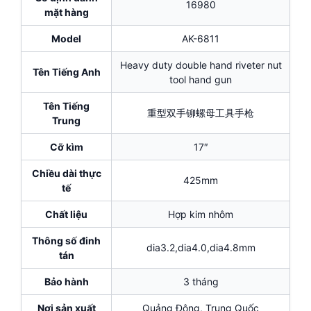
16980
mặt hàng
Model
AK-6811
Heavy duty double hand riveter nut
Tên Tiếng Anh
tool hand gun
Tên Tiếng
重型双手铆螺母工具手枪
Trung
Cỡ kìm
17″
Chiều dài thực
425mm
tế
Chất liệu
Hợp kim nhôm
Thông số đinh
dia3.2,dia4.0,dia4.8mm
tán
Bảo hành
3 tháng
Nơi sản xuất
Quảng Đông, Trung Quốc