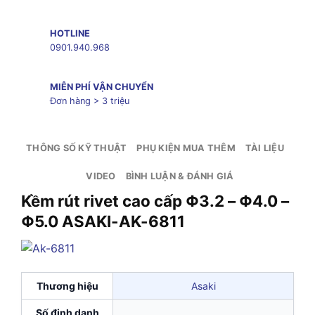
HOTLINE
0901.940.968
MIỄN PHÍ VẬN CHUYỂN
Đơn hàng > 3 triệu
THÔNG SỐ KỸ THUẬT
PHỤ KIỆN MUA THÊM
TÀI LIỆU
VIDEO
BÌNH LUẬN & ĐÁNH GIÁ
Kềm rút rivet cao cấp Φ3.2 – Φ4.0 –
Φ5.0 ASAKI-AK-6811
Thương hiệu
Asaki
Số định danh