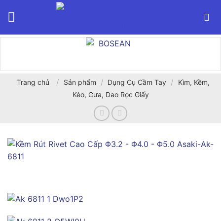
Bỏ
qua
nội
dung
/
/
/
Trang chủ
Sản phẩm
Dụng Cụ Cầm Tay
Kìm, Kềm,
Kéo, Cưa, Dao Rọc Giấy