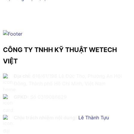
CÔNG TY TNHH KỸ THUẬT WETECH
VIỆT
Địa chỉ:
616/61/198 Lê Đức Thọ, Phường An Hội
Đông, Thành phố Hồ Chí Minh, Việt Nam
GPKD:
Số 0319086629
Chịu trách nhiệm nội dung:
Lê Thành Tựu