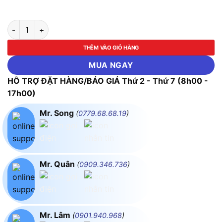
Kềm rút rivet cao cấp Φ3.2 - Φ4.0 - Φ5.0 ASAKI-AK-6811 số l
THÊM VÀO GIỎ HÀNG
MUA NGAY
HỖ TRỢ ĐẶT HÀNG/BÁO GIÁ Thứ 2 - Thứ 7 (8h00 -
17h00)
Mr. Song
(
0779.68.68.19
)
Mr. Quân
(
0909.346.736
)
Mr. Lâm
(
0901.940.968
)