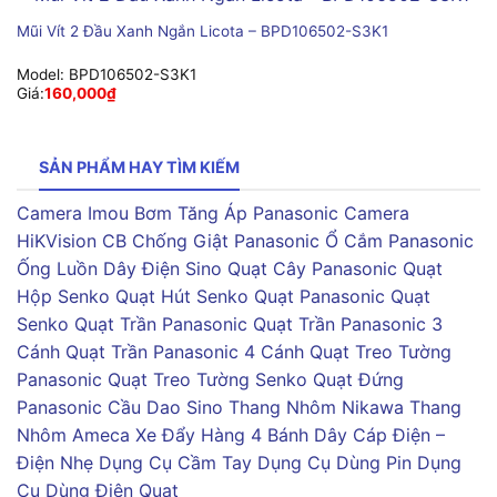
Mũi Vít 2 Đầu Xanh Ngắn Licota – BPD106502-S3K1
Model:
BPD106502-S3K1
Giá:
160,000
₫
SẢN PHẨM HAY TÌM KIẾM
Camera Imou
Bơm Tăng Áp Panasonic
Camera
HiKVision
CB Chống Giật Panasonic
Ổ Cắm Panasonic
Ống Luồn Dây Điện Sino
Quạt Cây Panasonic
Quạt
Hộp Senko
Quạt Hút Senko
Quạt Panasonic
Quạt
Senko
Quạt Trần Panasonic
Quạt Trần Panasonic 3
Cánh
Quạt Trần Panasonic 4 Cánh
Quạt Treo Tường
Panasonic
Quạt Treo Tường Senko
Quạt Đứng
Panasonic
Cầu Dao Sino
Thang Nhôm Nikawa
Thang
Nhôm Ameca
Xe Đẩy Hàng 4 Bánh
Dây Cáp Điện –
Điện Nhẹ
Dụng Cụ Cầm Tay
Dụng Cụ Dùng Pin
Dụng
Cụ Dùng Điện
Quạt