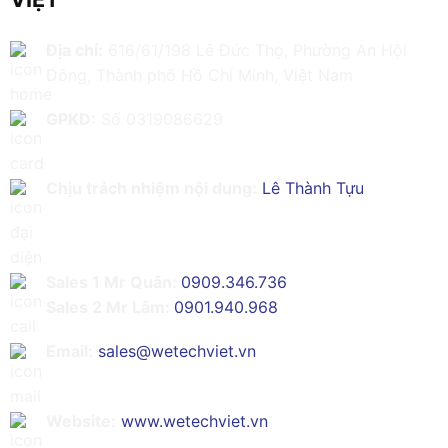
Địa chỉ:
616/61/198 Lê Đức Thọ, Phường An Hội
Đông, Thành phố Hồ Chí Minh, Việt Nam
GPKD:
Số 0319086629
Chịu trách nhiệm nội dung:
Lê Thành Tựu
Sales 1 Mr Quân:
0909.346.736
Sales 2 Mr Lâm:
0901.940.968
Email:
sales@wetechviet.vn
Website:
www.wetechviet.vn