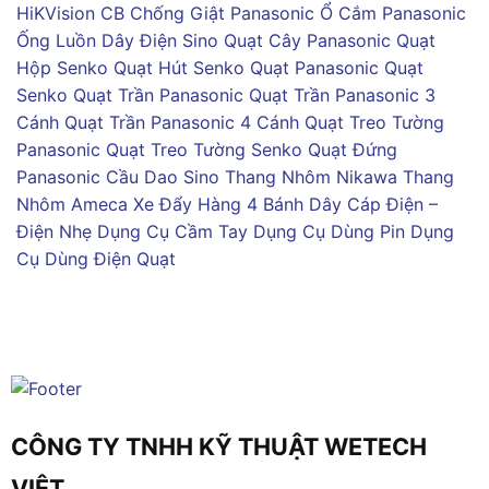
HiKVision
CB Chống Giật Panasonic
Ổ Cắm Panasonic
Ống Luồn Dây Điện Sino
Quạt Cây Panasonic
Quạt
Hộp Senko
Quạt Hút Senko
Quạt Panasonic
Quạt
Senko
Quạt Trần Panasonic
Quạt Trần Panasonic 3
Cánh
Quạt Trần Panasonic 4 Cánh
Quạt Treo Tường
Panasonic
Quạt Treo Tường Senko
Quạt Đứng
Panasonic
Cầu Dao Sino
Thang Nhôm Nikawa
Thang
Nhôm Ameca
Xe Đẩy Hàng 4 Bánh
Dây Cáp Điện –
Điện Nhẹ
Dụng Cụ Cầm Tay
Dụng Cụ Dùng Pin
Dụng
Cụ Dùng Điện
Quạt
CÔNG TY TNHH KỸ THUẬT WETECH
VIỆT