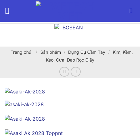
Bỏ
qua
nội
dung
/
/
/
Trang chủ
Sản phẩm
Dụng Cụ Cầm Tay
Kìm, Kềm,
Kéo, Cưa, Dao Rọc Giấy