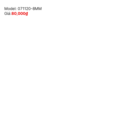
Model:
071120-8MM
Giá:
80,000
₫