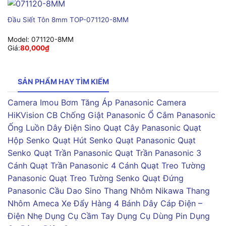
Đầu Siết Tôn 8mm TOP-071120-8MM
Model:
071120-8MM
Giá:
80,000
₫
SẢN PHẨM HAY TÌM KIẾM
Camera Imou
Bơm Tăng Áp Panasonic
Camera
HiKVision
CB Chống Giật Panasonic
Ổ Cắm Panasonic
Ống Luồn Dây Điện Sino
Quạt Cây Panasonic
Quạt
Hộp Senko
Quạt Hút Senko
Quạt Panasonic
Quạt
Senko
Quạt Trần Panasonic
Quạt Trần Panasonic 3
Cánh
Quạt Trần Panasonic 4 Cánh
Quạt Treo Tường
Panasonic
Quạt Treo Tường Senko
Quạt Đứng
Panasonic
Cầu Dao Sino
Thang Nhôm Nikawa
Thang
Nhôm Ameca
Xe Đẩy Hàng 4 Bánh
Dây Cáp Điện –
Điện Nhẹ
Dụng Cụ Cầm Tay
Dụng Cụ Dùng Pin
Dụng