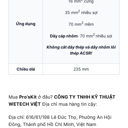
16 mm
cứng
2
35 mm
nhiều sợi
2
Ứng dụng
70 mm
mềm
2
Dây cáp nhôm
: 70 mm
nhiều sợi
Không cắt dây thép và dây nhôm lõi
thép ACSR!
Chiều dài
235 mm
Mua
Pro’sKit
ở đâu?
CÔNG TY TNHH KỸ THUẬT
WETECH VIỆT
Địa chỉ mua hàng tin cậy:
Địa chỉ: 616/61/198 Lê Đức Thọ, Phường An Hội
Đông, Thành phố Hồ Chí Minh, Việt Nam