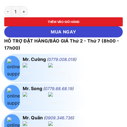
Kềm Cắt Cáp Điện Pro'skit 8PK-A201A (235mm) số lượng
THÊM VÀO GIỎ HÀNG
MUA NGAY
HỖ TRỢ ĐẶT HÀNG/BÁO GIÁ Thứ 2 - Thứ 7 (8h00 -
17h00)
Mr. Cường
(
0779.008.018
)
Mr. Song
(
0779.68.68.19
)
Mr. Quân
(
0909.346.736
)