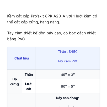
Kềm cắt cáp Pro’skit 8PK-A201A với 1 lưỡi kềm có
thể cắt cáp cứng, hạng nặng.
Tay cầm thiết kế đòn bẩy cao, có bọc cách nhiệt
bằng PVC
Thân : S45C
Chất liệu
Tay cầm PVC
o
o
Thân
45
± 3
Độ
Lưỡi
cứng
o
o
60
± 5
cắt
Dây cáp đồng:
2