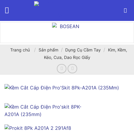
Bỏ
qua
nội
dung
/
/
/
Trang chủ
Sản phẩm
Dụng Cụ Cầm Tay
Kìm, Kềm,
Kéo, Cưa, Dao Rọc Giấy