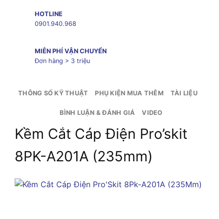
HOTLINE
0901.940.968
MIỄN PHÍ VẬN CHUYỂN
Đơn hàng > 3 triệu
THÔNG SỐ KỸ THUẬT
PHỤ KIỆN MUA THÊM
TÀI LIỆU
BÌNH LUẬN & ĐÁNH GIÁ
VIDEO
Kềm Cắt Cáp Điện Pro’skit
8PK-A201A (235mm)