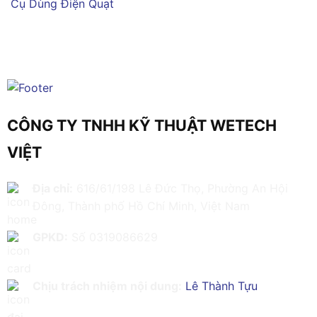
Cụ Dùng Điện
Quạt
CÔNG TY TNHH KỸ THUẬT WETECH
VIỆT
Địa chỉ:
616/61/198 Lê Đức Thọ, Phường An Hội
Đông, Thành phố Hồ Chí Minh, Việt Nam
GPKD:
Số 0319086629
Chịu trách nhiệm nội dung:
Lê Thành Tựu