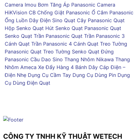
Camera Imou
Bơm Tăng Áp Panasonic
Camera
HiKVision
CB Chống Giật Panasonic
Ổ Cắm Panasonic
Ống Luồn Dây Điện Sino
Quạt Cây Panasonic
Quạt
Hộp Senko
Quạt Hút Senko
Quạt Panasonic
Quạt
Senko
Quạt Trần Panasonic
Quạt Trần Panasonic 3
Cánh
Quạt Trần Panasonic 4 Cánh
Quạt Treo Tường
Panasonic
Quạt Treo Tường Senko
Quạt Đứng
Panasonic
Cầu Dao Sino
Thang Nhôm Nikawa
Thang
Nhôm Ameca
Xe Đẩy Hàng 4 Bánh
Dây Cáp Điện –
Điện Nhẹ
Dụng Cụ Cầm Tay
Dụng Cụ Dùng Pin
Dụng
Cụ Dùng Điện
Quạt
CÔNG TY TNHH KỸ THUẬT WETECH