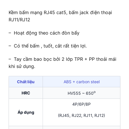
Kềm bấm mạng RJ45 cat5, bấm jack điện thoại
RJ11/RJ12
– Hoạt động theo cách đòn bẩy
– Có thể bấm , tuốt, cắt rất tiện lợi.
– Tay cầm bao bọc bởi 2 lớp TPR + PP thoải mái
khi sử dụng.
Chất liệu
ABS + carbon steel
o
HRC
HV555 ~ 650
4P/6P/8P
Áp dụng
(RJ45, RJ22, RJ11, RJ12)