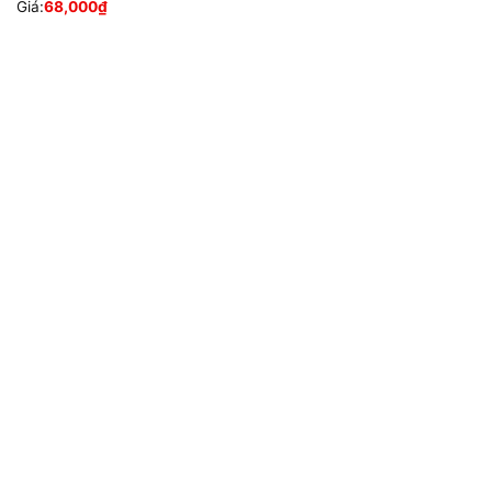
Giá:
68,000
₫