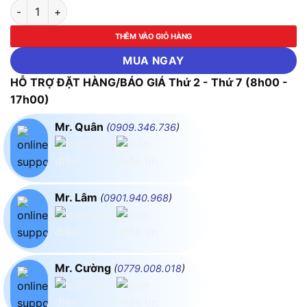
Kềm Bấm Mạng Pro'skit CP-393 (CAT5) số lượng
THÊM VÀO GIỎ HÀNG
MUA NGAY
HỖ TRỢ ĐẶT HÀNG/BÁO GIÁ Thứ 2 - Thứ 7 (8h00 -
17h00)
Mr. Quân
(
0909.346.736
)
Mr. Lâm
(
0901.940.968
)
Mr. Cường
(
0779.008.018
)