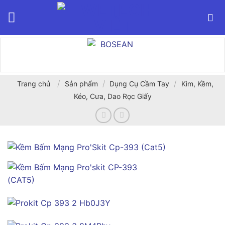
Bỏ
qua
nội
dung
/
/
/
Trang chủ
Sản phẩm
Dụng Cụ Cầm Tay
Kìm, Kềm,
Kéo, Cưa, Dao Rọc Giấy