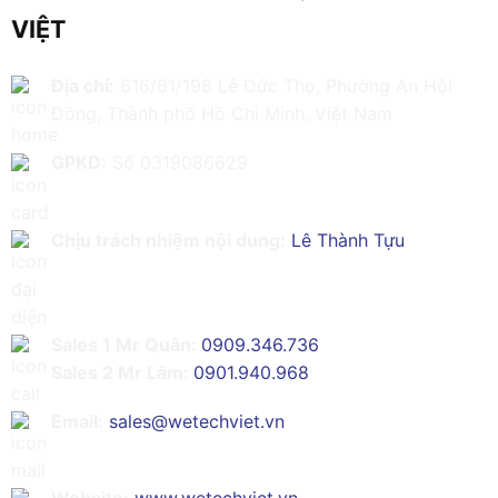
VIỆT
Địa chỉ:
616/61/198 Lê Đức Thọ, Phường An Hội
Đông, Thành phố Hồ Chí Minh, Việt Nam
GPKD:
Số 0319086629
Chịu trách nhiệm nội dung:
Lê Thành Tựu
Sales 1 Mr Quân:
0909.346.736
Sales 2 Mr Lâm:
0901.940.968
Email:
sales@wetechviet.vn