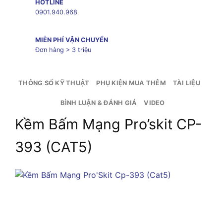
HOTLINE
0901.940.968
MIỄN PHÍ VẬN CHUYỂN
Đơn hàng > 3 triệu
THÔNG SỐ KỸ THUẬT
PHỤ KIỆN MUA THÊM
TÀI LIỆU
BÌNH LUẬN & ĐÁNH GIÁ
VIDEO
Kềm Bấm Mạng Pro’skit CP-
393 (CAT5)